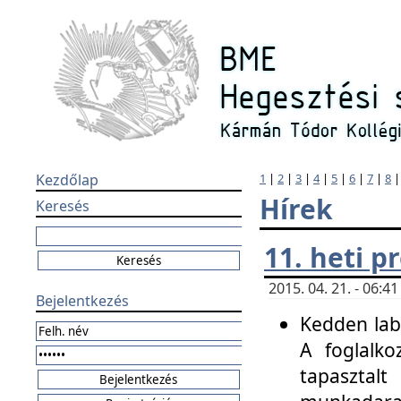
Kezdőlap
1
|
2
|
3
|
4
|
5
|
6
|
7
|
8
Hírek
Keresés
11. heti 
2015. 04. 21. - 06:
Bejelentkezés
Kedden labo
A foglalko
tapasztal