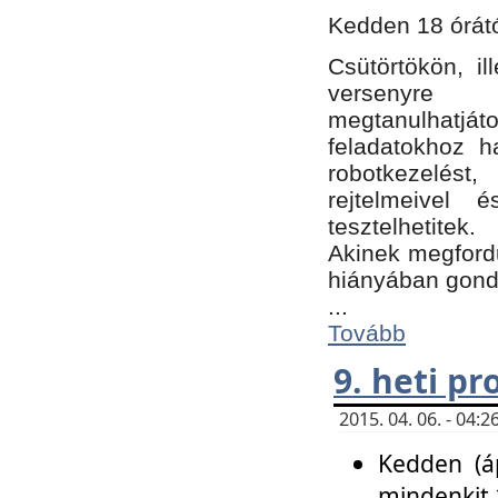
Kedden 18 órátó
Csütörtökön, i
versenyre k
megtanulhatj
feladatokhoz ha
robotkezelést
rejtelmeivel 
tesztelhetitek.
Akinek megfordu
hiányában gon
...
Tovább
9. heti p
2015. 04. 06. - 04
Kedden (áp
mindenkit 