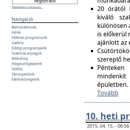
munkadarab
20 órától 
Elfelejtettem a jelszavam...
kiváló sz
Navigáció
különösen a
Bemutatkozás
Hírek
is előkerül
Féléves programunk
ajánlott az
Galéria
Eddigi programjaink
Csütörtökö
Szakmai anyagok
szereplő he
Webshop
Hegesztőgépeink
Pénteken 
SzMSz
Támogatóink
mindenkit
Elérhetőségeink
épületben. 
Tovább
10. heti 
2015. 04. 15. - 06: