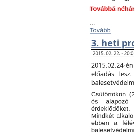
Továbbá néhá
...
Tovább
3. heti p
2015. 02. 22. - 20
2015.02.24-én
előadás lesz
balesetvédelmi
Csütörtökön (
és alapozó e
érdeklődőket.
Mindkét alkalo
ebben a félé
balesetvédelmi