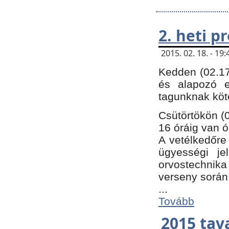
2. heti 
2015. 02. 18. - 1
Kedden (02.17
és alapozó e
tagunknak köt
Csütörtökön (0
16 óráig van ó
A vetélkedőre 
ügyességi je
orvostechnika 
verseny során
...
Tovább
2015 tav