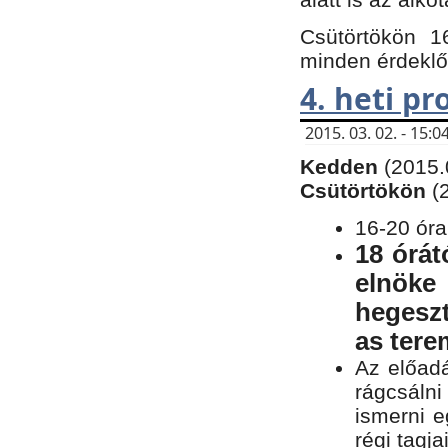
Csütörtökön 1
minden érdeklő
4. heti p
2015. 03. 02. - 15
Kedden
(2015.
Csütörtökön
(
16-20 óra
18 órát
elnöke
hegeszt
as ter
Az előad
rágcsálni
ismerni e
régi tagja