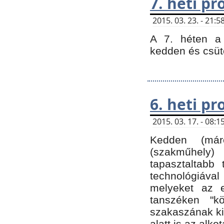
7. heti p
2015. 03. 23. - 21
A 7. héten a 
kedden és csüt
6. heti p
2015. 03. 17. - 08
Kedden (márc
(szakműhely)
tapasztaltabb 
technológiával
melyeket az e
tanszéken "k
szakaszának ki
alatt is az alko