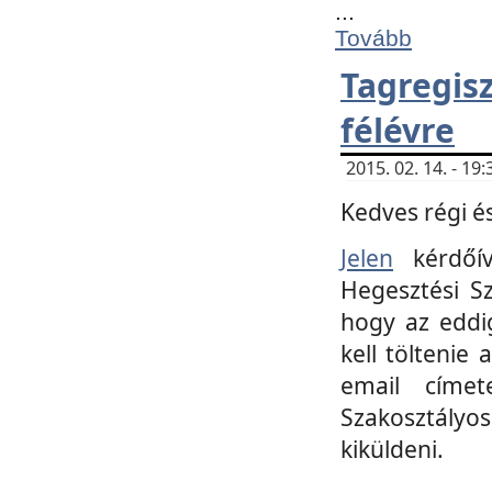
...
Tovább
Tagregi
félévre
2015. 02. 14. - 1
Kedves régi és
Jelen
kérdőív
Hegesztési Sz
hogy az eddi
kell töltenie
email címet
Szakosztályo
kiküldeni.