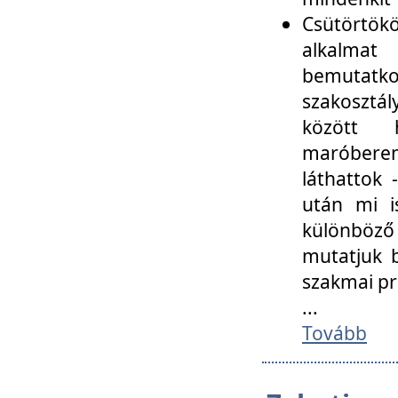
Csütörtökö
alkalmat
bemutatko
szakosztál
között
maróbere
láthattok
után mi i
különböző 
mutatjuk b
szakmai p
...
Tovább