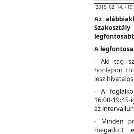
2015. 02. 14. - 
Az alábbiak
Szakosztá
legfontosabb
A legfontosa
- Aki tag s
honlapon töl
lesz hivatalo
- A foglalk
16:00-19:45-i
az intervallu
- Minden pr
megadott e