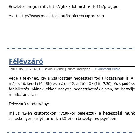
Részletes program itt: http://ghk.ktk.bme.hu/_1011ii/prog.pdf
és itt: http://www.mach-tech.hu/konferenciaprogram
Félévzáró
2011. 05. 08. - 14:53 | BakosLevente | Nincs kategória. |
0 komment eddig
Vége a félévnek, így a Szakosztály hegesztési foglalkozásainak is. A 
május 10. kedd (16-18h) és május 12. csütörtök (16-17:30). Vizsgaidő
foglalkozás. Akinek ekkor nagyon hegeszthetnékje van, az beszél
munkatársaival.
Félévzáró rendezvény:
május 12-én csütörtökön 17:30-kor befejezzük a hegesztési munká
zsíroskenyér partyt tartunk a kötetlen beszélgetés jegyében.