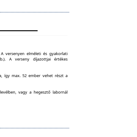
A versenyen elméleti és gyakorlati
b.). A verseny díjazottjai értékes
ia, így max. 52 ember vehet részt a
levélben, vagy a hegesztő labornál