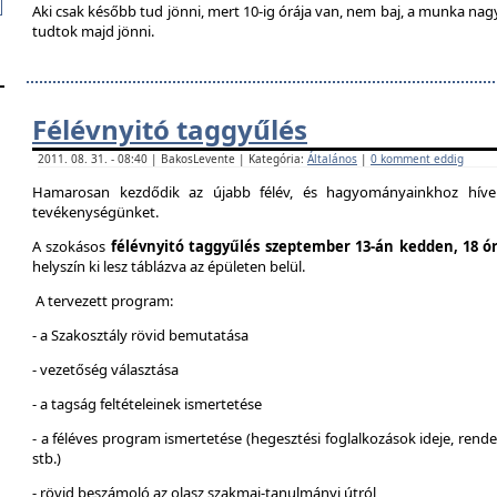
Aki csak később tud jönni, mert 10-ig órája van, nem baj, a munka na
tudtok majd jönni.
Félévnyitó taggyűlés
2011. 08. 31. - 08:40 | BakosLevente | Kategória:
Általános
|
0 komment eddig
Hamarosan kezdődik az újabb félév, és hagyományainkhoz híven
tevékenységünket.
A szokásos
félévnyitó taggyűlés szeptember 13-án kedden, 18 ó
helyszín ki lesz táblázva az épületen belül.
A tervezett program:
- a Szakosztály rövid bemutatása
- vezetőség választása
- a tagság feltételeinek ismertetése
- a féléves program ismertetése (hegesztési foglalkozások ideje, ren
stb.)
- rövid beszámoló az olasz szakmai-tanulmányi útról