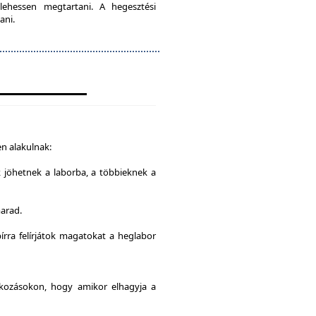
lehessen megtartani. A hegesztési
ani.
n alakulnak:
k jöhetnek a laborba, a többieknek a
marad.
írra felírjátok magatokat a heglabor
alkozásokon, hogy amikor elhagyja a