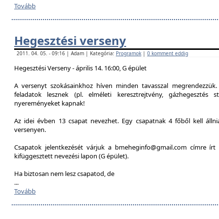
Tovább
Hegesztési verseny
2011. 04. 05. - 09:16 | Adam | Kategória:
Programok
|
0 komment eddig
Hegesztési Verseny - április 14. 16:00, G épület
A versenyt szokásainkhoz híven minden tavasszal megrendezzük. 
feladatok lesznek (pl. elméleti keresztrejtvény, gázhegesztés st
nyereményeket kapnak!
Az idei évben 13 csapat nevezhet. Egy csapatnak 4 főből kell álln
versenyen.
Csapatok jelentkezését várjuk a bmeheginfo@gmail.com címre írt 
kifüggesztett nevezési lapon (G épület).
Ha biztosan nem lesz csapatod, de
...
Tovább