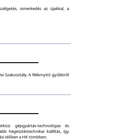
élgetés, ismerkedés az újakkal, a
 Szakosztály. A félévnyitó gyűlésről
zi gépgyártás-technológiai és
bb hegesztéstechnikai kiállítás, így
dási időben a HK tömbben.