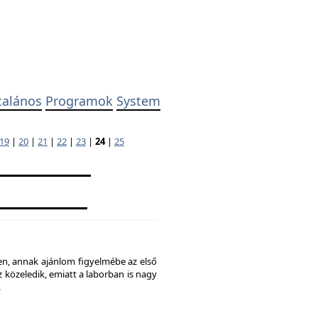
talános
Programok
System
19
|
20
|
21
|
22
|
23
|
24
|
25
ben, annak ajánlom figyelmébe az első
 közeledik, emiatt a laborban is nagy
.