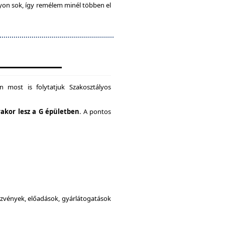
gyon sok, így remélem minél többen el
 most is folytatjuk Szakosztályos
rakor lesz a G épületben
. A pontos
dezvények, előadások, gyárlátogatások