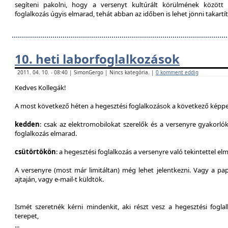
segíteni pakolni, hogy a versenyt kultúrált körülmének között 
foglalkozás úgyis elmarad, tehát abban az időben is lehet jönni takartít
10. heti laborfoglalkozások
2011. 04. 10. - 08:40 | SimonGergo | Nincs kategória. |
0 komment eddig
Kedves Kollegák!
A most következő héten a hegesztési foglalkozások a következő képpe
kedden
: csak az elektromobilokat szerelők és a versenyre gyakorló
foglalkozás elmarad.
csütörtökön
: a hegesztési foglalkozás a versenyre való tekintettel el
A versenyre (most már limitáltan) még lehet jelentkezni. Vagy a pap
ajtaján, vagy e-mail-t küldtök.
Ismét szeretnék kérni mindenkit, aki részt vesz a hegesztési fogl
terepet,
...