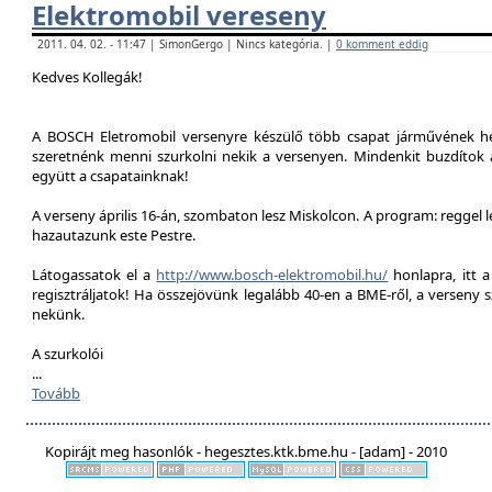
Elektromobil vereseny
2011. 04. 02. - 11:47 | SimonGergo | Nincs kategória. |
0 komment eddig
Kedves Kollegák!
A BOSCH Eletromobil versenyre készülő több csapat járművének he
szeretnénk menni szurkolni nekik a versenyen. Mindenkit buzdítok a
együtt a csapatainknak!
A verseny április 16-án, szombaton lesz Miskolcon. A program: reggel 
hazautazunk este Pestre.
Látogassatok el a
http://www.bosch-elektromobil.hu/
honlapra, itt 
regisztráljatok! Ha összejövünk legalább 40-en a BME-ről, a verseny 
nekünk.
A szurkolói
...
Tovább
Kopirájt meg hasonlók - hegesztes.ktk.bme.hu - [adam] - 2010