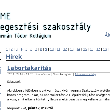
Ál
1
|
2
|
3
|
4
|
5
|
6
|
7
|
8
|
9
|
10
|
11
|
12
|
13
|
14
|
15
|
16
|
17
|
18
|
Hírek
Labortakarítás
2011. 09. 07. - 13:07 | SimonGergo | Nincs kategória. |
0 komment eddig
Sziasztok!
Aki ebben a félévben is aktívan részt kíván venni a Szakosztály életé
közös programunkat, a Labortakarítást. A G épület felújítása a végéhez
a kosz, amit el kéne tüntetni, illetve a leltározást is meg kellene csinálni
Időpont:
9.-e, péntek, 8:30-tól.