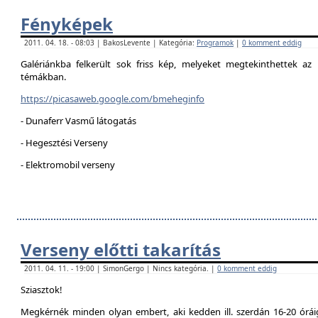
Fényképek
2011. 04. 18. - 08:03 | BakosLevente | Kategória:
Programok
|
0 komment eddig
Galériánkba felkerült sok friss kép, melyeket megtekinthettek az 
témákban.
https://picasaweb.google.com/bmeheginfo
- Dunaferr Vasmű látogatás
- Hegesztési Verseny
- Elektromobil verseny
Verseny előtti takarítás
2011. 04. 11. - 19:00 | SimonGergo | Nincs kategória. |
0 komment eddig
Sziasztok!
Megkérnék minden olyan embert, aki kedden ill. szerdán 16-20 óráig