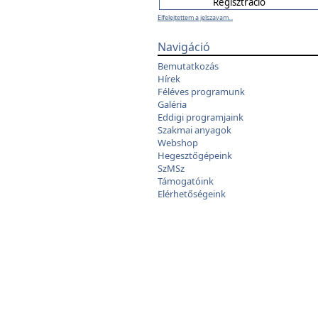
Elfelejtettem a jelszavam...
Navigáció
Bemutatkozás
Hírek
Féléves programunk
Galéria
Eddigi programjaink
Szakmai anyagok
Webshop
Hegesztőgépeink
SzMSz
Támogatóink
Elérhetőségeink