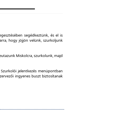
gesztésében segédkeztünk, és el is
rra, hogy jöjjön velünk, szurkoljunk
leutazunk Miskolcra, szurkolunk, majd
a Szurkolói jelentkezés menüpontban
szervezői ingyenes buszt biztosítanak