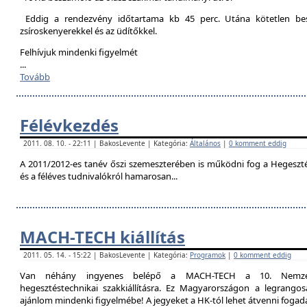
Eddig a rendezvény időtartama kb 45 perc. Utána kötetlen besz
zsíroskenyerekkel és az üdítőkkel.
Felhívjuk mindenki figyelmét
...
Tovább
Félévkezdés
2011. 08. 10. - 22:11 | BakosLevente | Kategória:
Általános
|
0 komment eddig
A 2011/2012-es tanév őszi szemeszterében is működni fog a Hegesztési
és a féléves tudnivalókról hamarosan...
MACH-TECH kiállítás
2011. 05. 14. - 15:22 | BakosLevente | Kategória:
Programok
|
0 komment eddig
Van néhány ingyenes belépő a MACH-TECH a 10. Nemzetkö
hegesztéstechnikai szakkiállításra. Ez Magyarországon a legrangosa
ajánlom mindenki figyelmébe! A jegyeket a HK-tól lehet átvenni foga