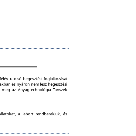
félév utolsó hegesztési foglalkozásai
szakban és nyáron nem lesz hegesztési
je meg az Anyagtechnológia Tanszék
latokat, a labort rendberakjuk, és