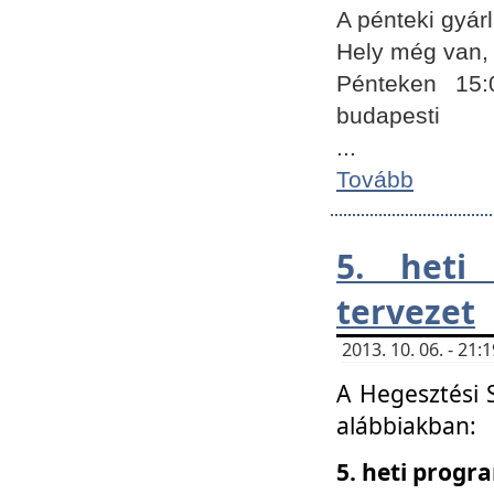
A pénteki gyár
Hely még van, 
Pénteken 15:
budapesti
...
Tovább
5. heti
tervezet
2013. 10. 06. - 21
A Hegesztési 
alábbiakban:
5. heti prog