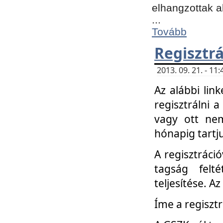
elhangzottak a
...
Tovább
Regisztrá
2013. 09. 21. - 1
Az alábbi lin
regisztrálni a
vagy ott nem
hónapig tartju
A regisztráció
tagság felt
teljesítése. A
Íme a regisztr