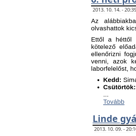
2013. 10. 14. - 20
Az alábbiakb
olvashattok kic
Ettől a héttől
kötelező előa
ellenőrizni fo
venni, azok k
laborfelelőst, h
K
edd:
Sima
Csütörtök:
...
Tovább
Linde gyá
2013. 10. 09. - 20