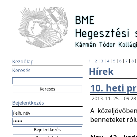
Kezdőlap
1
|
2
|
3
|
4
|
5
|
6
|
7
|
8
Hírek
Keresés
10. heti 
2013. 11. 25. - 09:
Bejelentkezés
A közeljövőben
benneteket ról