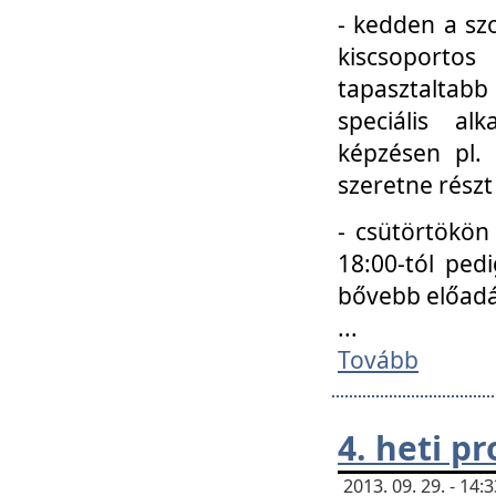
- kedden a szo
kiscsoportos
tapasztaltab
speciális a
képzésen pl.
szeretne részt
- csütörtökön
18:00-tól ped
bővebb előadá
...
Tovább
4. heti p
2013. 09. 29. - 14