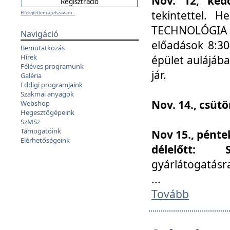
Nov. 12, kedd
tekintettel. 
Elfelejtettem a jelszavam...
TECHNOLÓGIA s
Navigáció
előadások 8:30
Bemutatkozás
Hírek
épület aulájába
Féléves programunk
jár.
Galéria
Eddigi programjaink
Szakmai anyagok
Nov. 14., csüt
Webshop
Hegesztőgépeink
SzMSz
Támogatóink
Nov 15., pénte
Elérhetőségeink
délelőtt:
gyárlátogatásr
...
Tovább