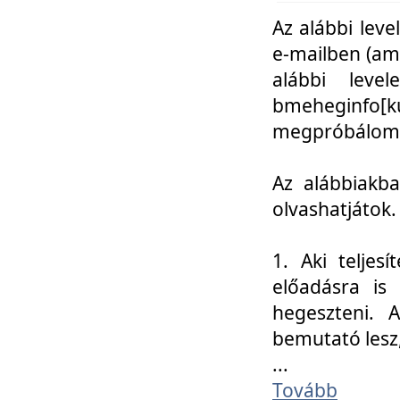
Az alábbi leve
e-mailben (am
alábbi leve
bmeheginfo[k
megpróbálom k
Az alábbiakba
olvashatjátok.
1. Aki teljes
előadásra is
hegeszteni. 
bemutató lesz
...
Tovább