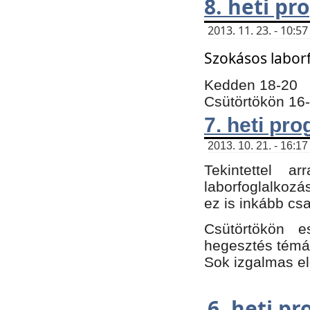
8. heti p
2013. 11. 23. - 10:
Szokásos labor
Kedden 18-20
Csütörtökön 16
7. heti pr
2013. 10. 21. - 16:17
Tekintettel 
laborfoglalkozá
ez is inkább csa
Csütörtökön e
hegesztés témáb
Sok izgalmas el
6. heti p