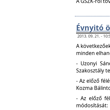
A GSZK-ról to
Évnyitó 
2013. 09. 21. - 1
A következőek
minden elhang
- Uzonyi Sánd
Szakosztály t
- Az előző fél
Kozma Bálinto
- Az előző f
módosítását: