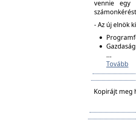
vennie egy 
számonkérést t
- Az új elnök 
Programfe
Gazdasági
...
Tovább
Kopirájt meg 