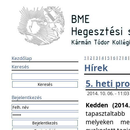
Kezdőlap
1
|
2
|
3
|
4
|
5
|
6
|
7
|
8
Hírek
Keresés
5. heti p
2014. 10. 06. - 11:
Bejelentkezés
Kedden (2014.
tapasztaltabb
melyeken meg