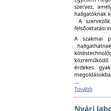
szervez, amel
hallgatóknak k
A szervezők
felsőoktatási 
A szakmai p
hallgathatna
kötéstechnológ
közreműködő i
érdekes gyak
megoldásokba
...
Tovább
Nyári lab