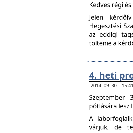
Kedves régi és 
Jelen kérdőí
Hegesztési Sza
az eddigi tag
töltenie a kérd
4. heti p
2014. 09. 30. - 15
Szeptember 3
pótlására lesz
A laborfoglal
várjuk, de t