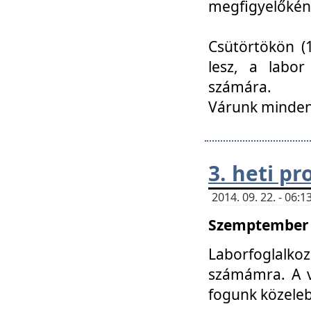
megfigyelőkén
Csütörtökön (1
lesz, a labor
számára.
Várunk mindenk
3. heti p
2014. 09. 22. - 06
Szemptember 2
Laborfoglalk
számámra. A ve
fogunk közele