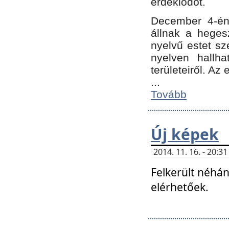
érdeklődőt.
December 4-én
állnak a hegesz
nyelvű estet sz
nyelven hallh
területeiről. A
...
Tovább
Új képek
2014. 11. 16. - 20:
Felkerült néhán
elérhetőek.