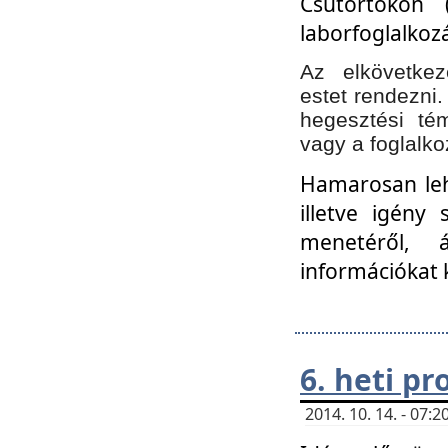
Csütörtökön 
laborfoglalkozá
Az elkövetke
estet rendezni
hegesztési té
vagy a foglalko
Hamarosan lehe
illetve igény
menetéről, á
információkat 
6. heti p
2014. 10. 14. - 07