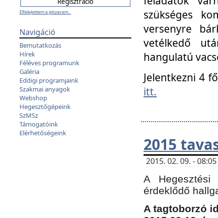
feladatok vá
szükséges kom
Elfelejtettem a jelszavam...
versenyre bár
Navigáció
vetélkedő ut
Bemutatkozás
Hírek
hangulatú vacso
Féléves programunk
Galéria
Jelentkezni 4 f
Eddigi programjaink
itt.
Szakmai anyagok
Webshop
Hegesztőgépeink
SzMSz
Támogatóink
Elérhetőségeink
2015 tavas
2015. 02. 09. - 08:
A Hegesztési 
érdeklődő hallg
A tagtoborzó i