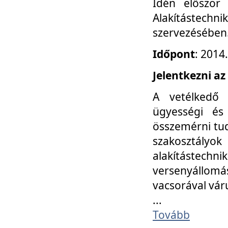
Idén először
Alakítástechni
szervezésében
Időpont
: 2014
Jelentkezni az
A vetélkedő 
ügyességi és
összemérni tud
szakosztályok 
alakítástec
versenyállom
vacsorával vár
...
Tovább