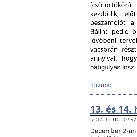
(csütörtökön
kezdődik, elő
beszámolót a 
Bálint pedig ö
jövőbeni terve
vacsorán részt
annyival, hogy
babgulyás lesz
...
Tovább
13. és 14.
2014. 12. 04. - 07:
December 2-án 