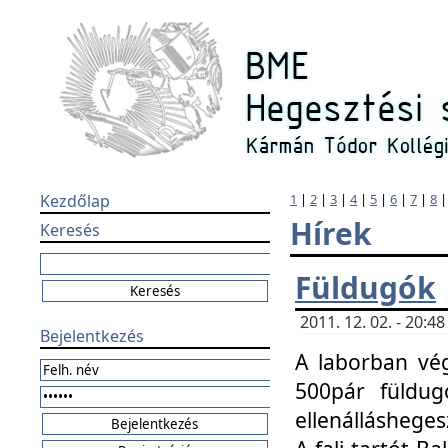
Kezdőlap
1
|
2
|
3
|
4
|
5
|
6
|
7
|
8
Hírek
Keresés
Füldugók
2011. 12. 02. - 20:
Bejelentkezés
A laborban vég
500pár füldugó
ellenállásheges