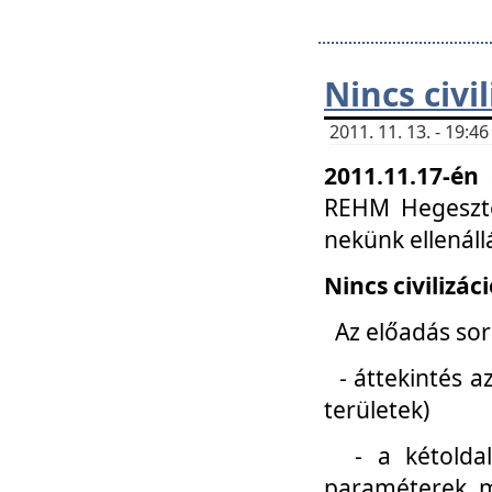
Nincs civi
2011. 11. 13. - 19:
2011.11.17-én
REHM Hegeszté
nekünk ellenál
Nincs civilizác
Az előadás sorá
- áttekintés az
területek)
- a kétoldali 
paraméterek, m