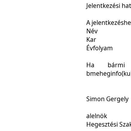
Jelentkezési ha
A jelentkezéshe
Név
Kar
Évfolyam
Ha bármi 
bmeheginfo(kuk
Simon Gergely
alelnök
Hegesztési Sza