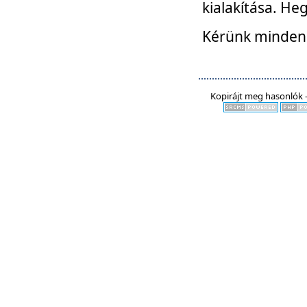
kialakítása. He
Kérünk mindenki
Kopirájt meg hasonlók -