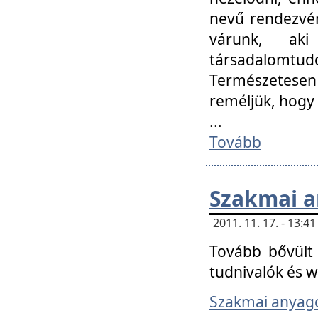
nevű rendezvén
várunk, aki
társadalomtud
Természetesen
reméljük, hogy
...
Tovább
Szakmai 
2011. 11. 17. - 13:
Tovább bővült 
tudnivalók és 
Szakmai anyag