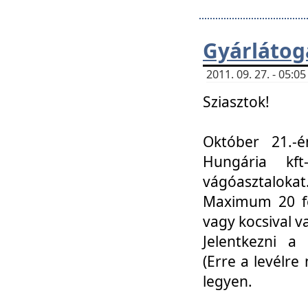
Gyárlátoga
2011. 09. 27. - 05:
Sziasztok!
Október 21.-é
Hungária kf
vágóasztalokat
Maximum 20 fő
vagy kocsival 
Jelentkezni a 
(Erre a levélre 
legyen.