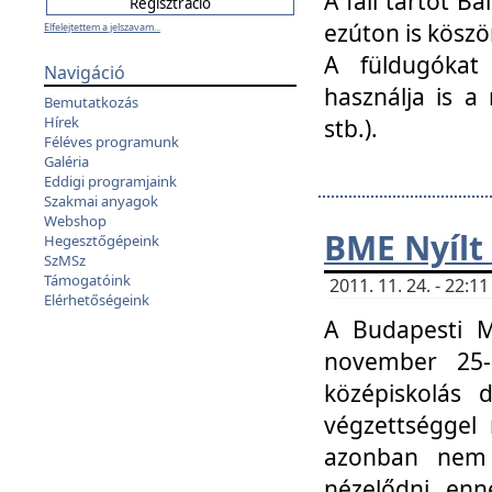
A fali tartót B
ezúton is köszö
Elfelejtettem a jelszavam...
A füldugókat
Navigáció
használja is a 
Bemutatkozás
Hírek
stb.).
Féléves programunk
Galéria
Eddigi programjaink
Szakmai anyagok
Webshop
BME Nyílt
Hegesztőgépeink
SzMSz
Támogatóink
2011. 11. 24. - 22:
Elérhetőségeink
A Budapesti 
november 25-
középiskolás d
végzettséggel
azonban nem 
nézelődni, enn