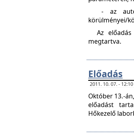
- az autóipa
körülményei/k
Az előadás
megtartva.
Előadás
2011. 10. 07. - 12:
Október 13.-án,
előadást tar
Hőkezelő labor