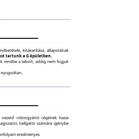
ndbetétele, kitakarítása, állapotának
tást tartunk a G épületben.
ük rendbe a labort, addig nem fogjuk
be nyugodtan.
g vezető robotgyártó cégének hazai
i tagozatos hallgatói számára igénybe
 tanfolyam eredményes