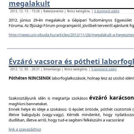
megalakult
2012. 12. 13. - 15:26 | BakosLevente | Nincs kategória. |
0 komment eddig
2012. június 29-én megalakult a Gépipari Tudományos Egyesület H
Fóruma. Az Ifjúsági Fórum programjairól, jövőbeli terveiről ajánlunk f
http://news.uni-obuda.hu/articles/2012/11/26/megalakult-a-hegesztesi
Évzáró vacsora és pótheti laborfog
2012. 12. 05. - 20:21 | SimonGergo | Nincs kategória. |
0 komment eddig
Póthéten NINCSENEK
laborfoglalkozások, holnap lesz az utolsó idén
évzáró karácson
Szakosztályunk idén is megtartja szokásos
meghívni benneteket.
Ennek helye és ideje a szokásos: G épület öntöde, póthét csütörtök (d
illetve babgulyás (vagy-vagy). Kérnék mindenkit, hogy nyilatkozz
dudliban, illetve arról, hogy tud-e segíteni felkészülni a vacsorára!
link a szavazáshoz