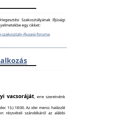
egesztési Szakosztályának Ifjúsági
igyelmetekbe egy cikket:
-szakosztaly-ifjusagi-foruma
lalkozás
!
yi vacsoráját
, erre szeretnénk
ec 13.) 18:00. Az idei menü: halászlé
on részvételi szándékáról az alábbi