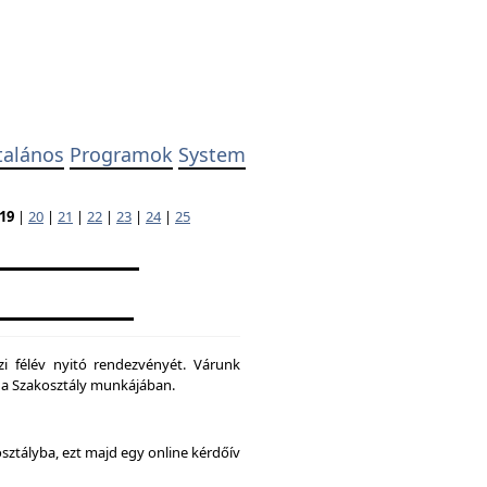
talános
Programok
System
19
|
20
|
21
|
22
|
23
|
24
|
25
zi félév nyitó rendezvényét. Várunk
ni a Szakosztály munkájában.
osztályba, ezt majd egy online kérdőív