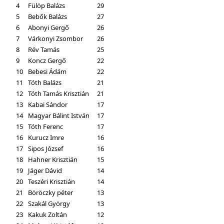
4
Fülöp Balázs
29
5
Bebők Balázs
27
6
Abonyi Gergő
26
7
Várkonyi Zsombor
26
8
Rév Tamás
25
9
Koncz Gergő
22
10
Bebesi Ádám
22
11
Tóth Balázs
21
12
Tóth Tamás Krisztián
21
13
Kabai Sándor
17
14
Magyar Bálint István
17
15
Tóth Ferenc
17
16
Kurucz Imre
16
17
Sipos József
16
18
Hahner Krisztián
15
19
Jáger Dávid
14
20
Teszéri Krisztián
14
21
Böröczky péter
13
22
Szakál György
13
23
Kakuk Zoltán
12