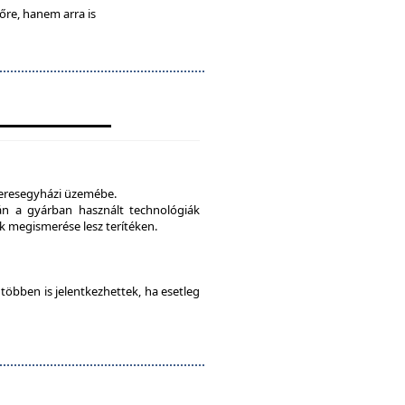
lőre, hanem arra is
veresegyházi üzemébe.
tán a gyárban használt technológiák
 megismerése lesz terítéken.
e többen is jelentkezhettek, ha esetleg