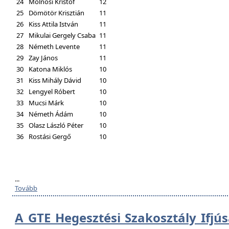
24
Molnosi Kristóf
12
25
Dömötör Krisztián
11
26
Kiss Attila István
11
27
Mikulai Gergely Csaba
11
28
Németh Levente
11
29
Zay János
11
30
Katona Miklós
10
31
Kiss Mihály Dávid
10
32
Lengyel Róbert
10
33
Mucsi Márk
10
34
Németh Ádám
10
35
Olasz László Péter
10
36
Rostási Gergő
10
...
Tovább
A GTE Hegesztési Szakosztály Ifjú