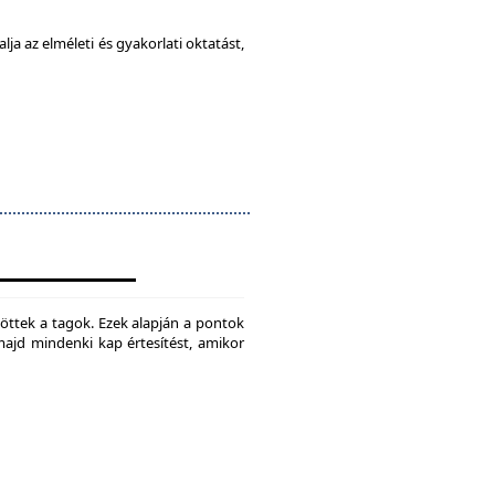
ja az elméleti és gyakorlati oktatást,
jtöttek a tagok. Ezek alapján a pontok
 majd mindenki kap értesítést, amikor