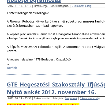
2012. 11. 18. - 17:18 | SimonGergo | Nincs kategória. |
0 komment eddig
Tisztelt Kolleginák és Kollégák!
A Flexman Robotics Kft-vel karöltve ismét
robotprogramozói tanfo
3x8 órás bontásban, szombati napokon.
A képzés piaci ára 900€, amit most a hallgatók támogatása érdekében 
a hallgatóknak. Az ár magában foglalja az elméleti és gyakorlati oktatást
A képzés MOTOMAN robotokon zajlik. A Motoman robotok világszer
között.
A képzés helyszíne: 1173 Budapest, Összekötő
...
Tovább
GTE Hegesztési Szakosztály Ifjúsá
Nyitó ankét 2012. november 16.
2012. 10. 24. - 15:59 | BakosLevente | Kategória:
Programok
|
0 komment eddig