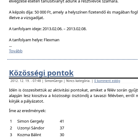
elvégzése esetén tanúsítványt adunk a résztvevők számára.
A képzés díja: 50 000 Ft, amely a helyszínen fizetendő és magában foglal
illetve a vizsgadíjat.
A tanfolyam ideje: 2013.02.06. – 2013.02.08.
A tanfolyam helye: Flexman
...
Tovább
Közösségi pontok
2012. 12. 19. - 07:48 | SimonGergo | Nincs kategória. |
0 komment eddig
Idén is összesítettük az aktivitási pontokat, amiket a félév során gyű
alapján lesz kiosztva a közösségi ösztöndíj a tavaszi félévben, erről
kiírják a pályázatot.
Íme az eredmények:
1
Simon Gergely
41
2
Uzonyi Sándor
37
3
Kozma Bálint
30