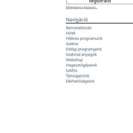
Elfelejtettem a jelszavam...
Navigáció
Bemutatkozás
Hírek
Féléves programunk
Galéria
Eddigi programjaink
Szakmai anyagok
Webshop
Hegesztőgépeink
SzMSz
Támogatóink
Elérhetőségeink