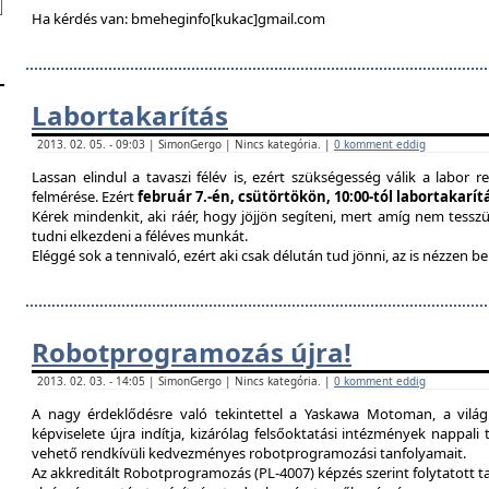
Ha kérdés van: bmeheginfo[kukac]gmail.com
Labortakarítás
2013. 02. 05. - 09:03 | SimonGergo | Nincs kategória. |
0 komment eddig
Lassan elindul a tavaszi félév is, ezért szükségesség válik a labor re
felmérése. Ezért
február 7.-én, csütörtökön, 10:00-tól labortakarí
Kérek mindenkit, aki ráér, hogy jöjjön segíteni, mert amíg nem tessz
tudni elkezdeni a féléves munkát.
Eléggé sok a tennivaló, ezért aki csak délután tud jönni, az is nézzen 
Robotprogramozás újra!
2013. 02. 03. - 14:05 | SimonGergo | Nincs kategória. |
0 komment eddig
A nagy érdeklődésre való tekintettel a Yaskawa Motoman, a vilá
képviselete újra indítja, kizárólag felsőoktatási intézmények nappal
vehető rendkívüli kedvezményes robotprogramozási tanfolyamait.
Az akkreditált Robotprogramozás (PL-4007) képzés szerint folytatott