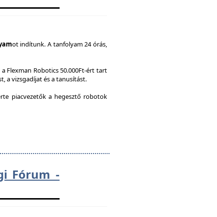
lyam
ot indítunk. A tanfolyam 24 órás,
a Flexman Robotics 50.000Ft-ért tart
, a vizsgadíjat és a tanusítást.
te piacvezetők a hegesztő robotok
gi Fórum -