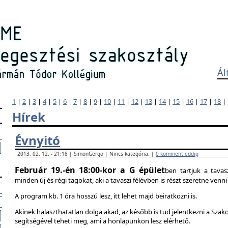
Ál
1
|
2
|
3
|
4
|
5
|
6
|
7
|
8
|
9
|
10
|
11
|
12
|
13
|
14
|
15
|
16
|
17
|
18
|
Hírek
Évnyitó
2013. 02. 12. - 21:18 | SimonGergo | Nincs kategória. |
0 komment eddig
Február 19.-én 18:00-kor a G épület
ben tartjuk a tavas
minden új és régi tagokat, aki a tavaszi félévben is részt szeretne ven
A program kb. 1 óra hosszú lesz, itt lehet majd beiratkozni is.
Akinek halaszthatatlan dolga akad, az később is tud jelentkezni a Szak
segítségével teheti meg, ami a honlapunkon lesz elérhető.