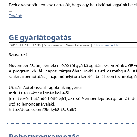
Ezek a vacsorák nem csak arra jók, hogy egy heti kalóriát vigyünk be e
...
Tovább
GE gyárlátogatás
2012. 11. 18. - 17:36 | SimonGergo | Nincs kategória. |
0 komment eddig
Sziasztok!
November 23.-án, pénteken, 9:00-tól gyárlátogatást szervezünk a GE 
A program kb. fél napos, tárgyalóban rövid üzleti összefoglaló u
szakmai bemutatása, majd műhelytúra keretén belül ezen technológiák
Utazás: Autóbusszal, tagoknak ingyenes
Indulás: 8:00-kor Kármán koli elől
Jelentkezés: határidő hétfő éjfél, az első 9 ember lejutása garantált, d
utólag lemondaná valaki.
http://doodle.com/3kgkyk8tt8v3afk7
Robotprogramozás