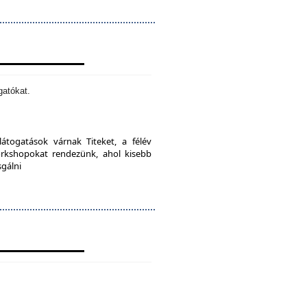
gatókat.
látogatások várnak Titeket, a félév
orkshopokat rendezünk, ahol kisebb
sgálni