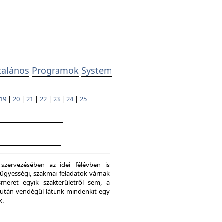
talános
Programok
System
19
|
20
|
21
|
22
|
23
|
24
|
25
 szervezésében az idei félévben is
ügyességi, szakmai feladatok várnak
meret egyik szakterületről sem, a
ő után vendégül látunk mindenkit egy
k.