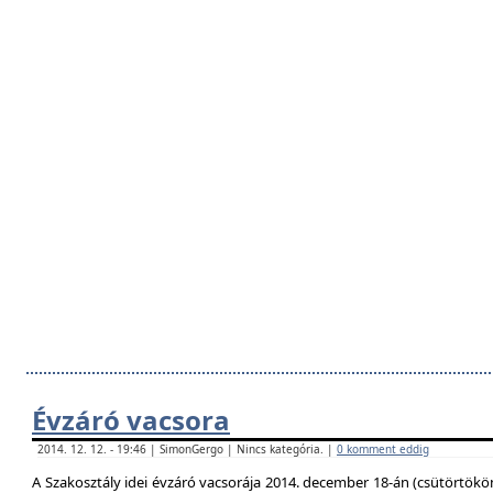
Évzáró vacsora
2014. 12. 12. - 19:46 | SimonGergo | Nincs kategória. |
0 komment eddig
A Szakosztály idei évzáró vacsorája 2014. december 18-án (csütörtökö