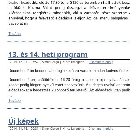
órakor kezdődik, előtte 17:30-tól a G120-as teremben hallhattok besz
elnökünk, Kozma Bálint pedig összegzi a féléves eredményeinket
kilátásainkat. Megkérek mindenkit, aki a vacsorán részt szeretne v
annyival, hogy a félévzáró előadásra is eljön.
Az idei menü babgulyás 
vacsorát mi
...
Tovább
13. és 14. heti program
2014. 12. 04. - 07:52 | SimonGergo | Nincs kategória. |
0 komment eddig
December 2-án kedden laborfoglalkozásra várunk minden kedves érdekl
December 4-én, csütörtökön:
16-20 óráig a labor ajtajai nyitva állna
között pedig idegen nyelvű estet szervezünk. Az idegen nyelvű est orán
előadásokat a hegesztés különböző területeiről. Az előadások után ped
...
Tovább
Új képek
2014. 11. 16. - 20:31 | SimonGergo | Nincs kategória. |
0 komment eddig