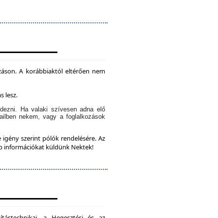
záson. A korábbiaktól eltérően nem
s lesz.
dezni. Ha valaki szívesen adna elő
ailben nekem, vagy a foglalkozások
 igény szerint pólók rendelésére. Az
bb információkat küldünk Nektek!
ítástechnikai, a Hegesztési és az