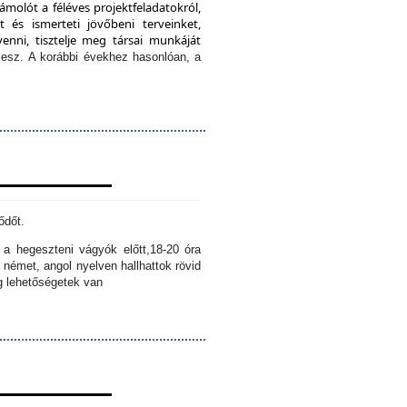
ámolót a féléves projektfeladatokról,
 és ismerteti jövőbeni terveinket,
enni, tisztelje meg társai munkáját
lesz.
A korábbi évekhez hasonlóan, a
ődőt.
k a hegeszteni vágyók előtt,
18-20 óra
 német, angol nyelven hallhattok rövid
ig lehetőségetek van