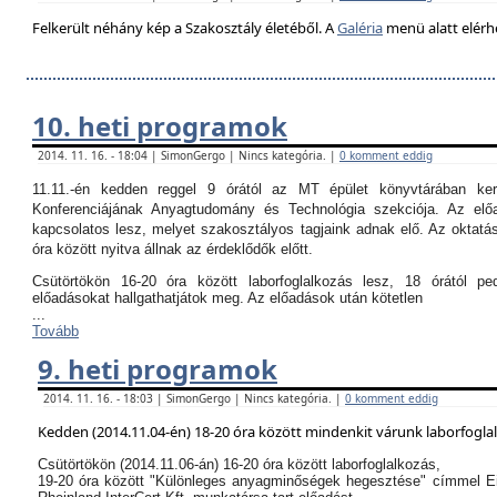
Felkerült néhány kép a Szakosztály életéből. A
Galéria
menü alatt elérh
10. heti programok
2014. 11. 16. - 18:04 | SimonGergo | Nincs kategória. |
0 komment eddig
11.11.-én kedden reggel 9 órától az MT épület könyvtárában k
Konferenciájának Anyagtudomány és Technológia szekciója. Az el
kapcsolatos lesz, melyet szakosztályos tagjaink adnak elő. Az oktatási
óra között nyitva állnak az érdeklődők előtt.
Csütörtökön 16-20 óra között laborfoglalkozás lesz, 18 órától p
előadásokat hallgathatjátok meg. Az előadások után kötetlen
...
Tovább
9. heti programok
2014. 11. 16. - 18:03 | SimonGergo | Nincs kategória. |
0 komment eddig
Kedden (2014.11.04-én) 18-20 óra között mindenkit várunk laborfogla
Csütörtökön (2014.11.06-án) 16-20 óra között laborfoglalkozás,
19-20 óra között "Különleges anyagminőségek hegesztése" címmel E