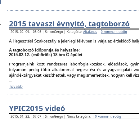
2015 tavaszi évnyitó, tagtoborzó
2015. 02. 09. - 08:05 | SimonGergo | Kategória:
Általános
|
0 komment eddig
A Hegesztési Szakosztály a jelenlegi félévben is várja az érdeklődő hall
A tagtoborzó időpontja és helyszíne:
2015.02.12. (csütörtök) 18 óra G épület
Programjaink közt rendszeres laborfoglalkozások, előadások, gyár
folyamán pedig több alkalommal hegesztési és anyagvizsgálati w
ajándéktárgyakat készíthettek, vagy megismerhetitek, hogyan kell viz
...
Tovább
YPIC2015 videó
2015. 01. 22. - 07:07 | SimonGergo | Nincs kategória. |
0 komment eddig