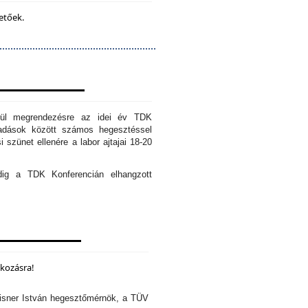
etőek.
erül megrendezésre az idei év TDK
őadások között számos hegesztéssel
 szünet ellenére a labor ajtajai 18-20
edig a TDK Konferencián elhangzott
lkozásra!
isner István hegesztőmérnök, a TÜV