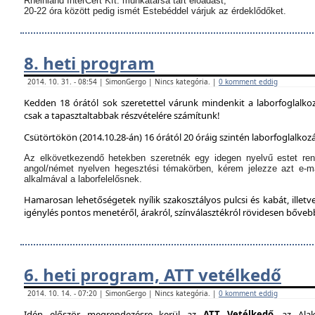
Rheinland InterCert Kft. munkatársa tart előadást,
20-22 óra között pedig ismét Estebéddel várjuk az érdeklődőket.
8. heti program
2014. 10. 31. - 08:54 | SimonGergo | Nincs kategória. |
0 komment eddig
Kedden 18 órától sok szeretettel várunk mindenkit a laborfoglalko
csak a tapasztaltabbak részvételére számítunk!
Csütörtökön (2014.10.28-án) 16 órától 20 óráig szintén laborfoglalkozá
Az elkövetkezendő hetekben szeretnék egy idegen nyelvű estet ren
angol/német nyelven hegesztési témakörben, kérem jelezze azt e-m
alkalmával a laborfelelősnek.
Hamarosan lehetőségetek nyílik szakosztályos pulcsi és kabát, illetve
igénylés pontos menetéről, árakról, színválasztékról rövidesen bőve
6. heti program, ATT vetélkedő
2014. 10. 14. - 07:20 | SimonGergo | Nincs kategória. |
0 komment eddig
Idén először megrendezésre kerül az
ATT Vetélkedő
, az Alak