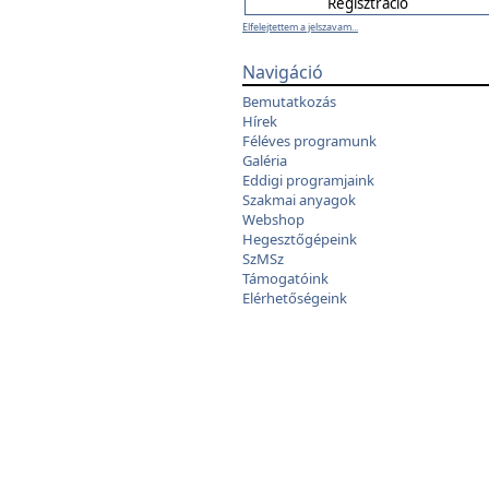
Elfelejtettem a jelszavam...
Navigáció
Bemutatkozás
Hírek
Féléves programunk
Galéria
Eddigi programjaink
Szakmai anyagok
Webshop
Hegesztőgépeink
SzMSz
Támogatóink
Elérhetőségeink