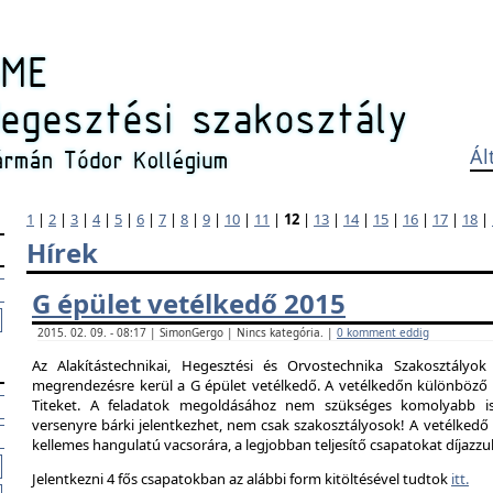
Ál
1
|
2
|
3
|
4
|
5
|
6
|
7
|
8
|
9
|
10
|
11
|
12
|
13
|
14
|
15
|
16
|
17
|
18
|
Hírek
G épület vetélkedő 2015
2015. 02. 09. - 08:17 | SimonGergo | Nincs kategória. |
0 komment eddig
Az Alakítástechnikai, Hegesztési és Orvostechnika Szakosztályok
megrendezésre kerül a G épület vetélkedő. A vetélkedőn különböző 
Titeket. A feladatok megoldásához nem szükséges komolyabb is
versenyre bárki jelentkezhet, nem csak szakosztályosok! A vetélked
kellemes hangulatú vacsorára, a legjobban teljesítő csapatokat díjazzu
Jelentkezni 4 fős csapatokban az alábbi form kitöltésével tudtok
itt.