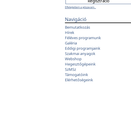
Elfelejtettem a jelszavam...
Navigáció
Bemutatkozás
Hírek
Féléves programunk
Galéria
Eddigi programjaink
Szakmai anyagok
Webshop
Hegesztőgépeink
SzMSz
Támogatóink
Elérhetőségeink