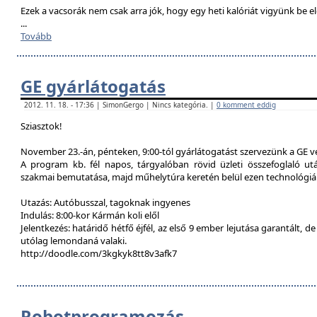
Ezek a vacsorák nem csak arra jók, hogy egy heti kalóriát vigyünk be e
...
Tovább
GE gyárlátogatás
2012. 11. 18. - 17:36 | SimonGergo | Nincs kategória. |
0 komment eddig
Sziasztok!
November 23.-án, pénteken, 9:00-tól gyárlátogatást szervezünk a GE 
A program kb. fél napos, tárgyalóban rövid üzleti összefoglaló u
szakmai bemutatása, majd műhelytúra keretén belül ezen technológiák
Utazás: Autóbusszal, tagoknak ingyenes
Indulás: 8:00-kor Kármán koli elől
Jelentkezés: határidő hétfő éjfél, az első 9 ember lejutása garantált, d
utólag lemondaná valaki.
http://doodle.com/3kgkyk8tt8v3afk7
Robotprogramozás