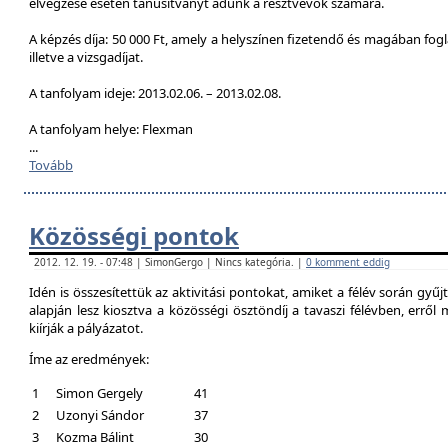
elvégzése esetén tanúsítványt adunk a résztvevők számára.
A képzés díja: 50 000 Ft, amely a helyszínen fizetendő és magában foglal
illetve a vizsgadíjat.
A tanfolyam ideje: 2013.02.06. – 2013.02.08.
A tanfolyam helye: Flexman
...
Tovább
Közösségi pontok
2012. 12. 19. - 07:48 | SimonGergo | Nincs kategória. |
0 komment eddig
Idén is összesítettük az aktivitási pontokat, amiket a félév során gyű
alapján lesz kiosztva a közösségi ösztöndíj a tavaszi félévben, erről
kiírják a pályázatot.
Íme az eredmények:
1
Simon Gergely
41
2
Uzonyi Sándor
37
3
Kozma Bálint
30