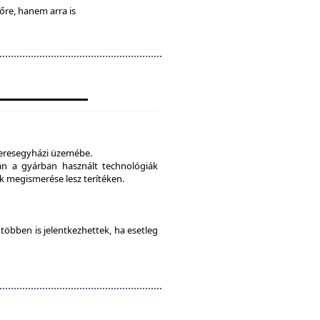
lőre, hanem arra is
veresegyházi üzemébe.
tán a gyárban használt technológiák
 megismerése lesz terítéken.
e többen is jelentkezhettek, ha esetleg