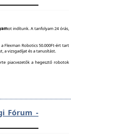
lyam
ot indítunk. A tanfolyam 24 órás,
a Flexman Robotics 50.000Ft-ért tart
, a vizsgadíjat és a tanusítást.
te piacvezetők a hegesztő robotok
gi Fórum -