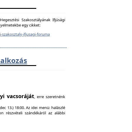
egesztési Szakosztályának Ifjúsági
igyelmetekbe egy cikket:
-szakosztaly-ifjusagi-foruma
lalkozás
!
yi vacsoráját
, erre szeretnénk
ec 13.) 18:00. Az idei menü: halászlé
on részvételi szándékáról az alábbi