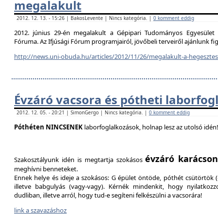
megalakult
2012. 12. 13. - 15:26 | BakosLevente | Nincs kategória. |
0 komment eddig
2012. június 29-én megalakult a Gépipari Tudományos Egyesület H
Fóruma. Az Ifjúsági Fórum programjairól, jövőbeli terveiről ajánlunk f
http://news.uni-obuda.hu/articles/2012/11/26/megalakult-a-hegesztesi
Évzáró vacsora és pótheti laborfog
2012. 12. 05. - 20:21 | SimonGergo | Nincs kategória. |
0 komment eddig
Póthéten NINCSENEK
laborfoglalkozások, holnap lesz az utolsó idén
évzáró karácson
Szakosztályunk idén is megtartja szokásos
meghívni benneteket.
Ennek helye és ideje a szokásos: G épület öntöde, póthét csütörtök (d
illetve babgulyás (vagy-vagy). Kérnék mindenkit, hogy nyilatkozz
dudliban, illetve arról, hogy tud-e segíteni felkészülni a vacsorára!
link a szavazáshoz