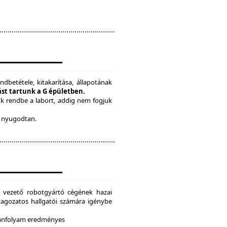
ndbetétele, kitakarítása, állapotának
tást tartunk a G épületben.
ük rendbe a labort, addig nem fogjuk
be nyugodtan.
g vezető robotgyártó cégének hazai
i tagozatos hallgatói számára igénybe
 tanfolyam eredményes