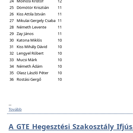
24
Molnosi Kristóf
12
25
Dömötör Krisztián
11
26
Kiss Attila István
11
27
Mikulai Gergely Csaba
11
28
Németh Levente
11
29
Zay János
11
30
Katona Miklós
10
31
Kiss Mihály Dávid
10
32
Lengyel Róbert
10
33
Mucsi Márk
10
34
Németh Ádám
10
35
Olasz László Péter
10
36
Rostási Gergő
10
...
Tovább
A GTE Hegesztési Szakosztály Ifjú