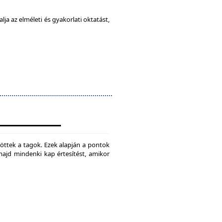
ja az elméleti és gyakorlati oktatást,
jtöttek a tagok. Ezek alapján a pontok
 majd mindenki kap értesítést, amikor