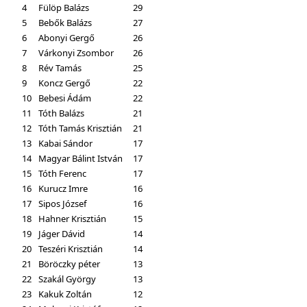
4
Fülöp Balázs
29
5
Bebők Balázs
27
6
Abonyi Gergő
26
7
Várkonyi Zsombor
26
8
Rév Tamás
25
9
Koncz Gergő
22
10
Bebesi Ádám
22
11
Tóth Balázs
21
12
Tóth Tamás Krisztián
21
13
Kabai Sándor
17
14
Magyar Bálint István
17
15
Tóth Ferenc
17
16
Kurucz Imre
16
17
Sipos József
16
18
Hahner Krisztián
15
19
Jáger Dávid
14
20
Teszéri Krisztián
14
21
Böröczky péter
13
22
Szakál György
13
23
Kakuk Zoltán
12