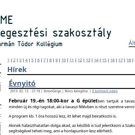
Ál
1
|
2
|
3
|
4
|
5
|
6
|
7
|
8
|
9
|
10
|
11
|
12
|
13
|
14
|
15
|
16
|
17
|
18
|
Hírek
Évnyitó
2013. 02. 12. - 21:18 | SimonGergo | Nincs kategória. |
0 komment eddig
Február 19.-én 18:00-kor a G épület
ben tartjuk a tavas
minden új és régi tagokat, aki a tavaszi félévben is részt szeretne ven
A program kb. 1 óra hosszú lesz, itt lehet majd beiratkozni is.
Akinek halaszthatatlan dolga akad, az később is tud jelentkezni a Szak
segítségével teheti meg, ami a honlapunkon lesz elérhető.