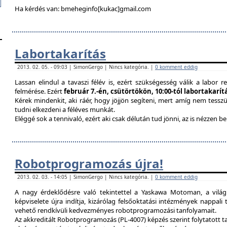
Ha kérdés van: bmeheginfo[kukac]gmail.com
Labortakarítás
2013. 02. 05. - 09:03 | SimonGergo | Nincs kategória. |
0 komment eddig
Lassan elindul a tavaszi félév is, ezért szükségesség válik a labor re
felmérése. Ezért
február 7.-én, csütörtökön, 10:00-tól labortakarí
Kérek mindenkit, aki ráér, hogy jöjjön segíteni, mert amíg nem tessz
tudni elkezdeni a féléves munkát.
Eléggé sok a tennivaló, ezért aki csak délután tud jönni, az is nézzen 
Robotprogramozás újra!
2013. 02. 03. - 14:05 | SimonGergo | Nincs kategória. |
0 komment eddig
A nagy érdeklődésre való tekintettel a Yaskawa Motoman, a vilá
képviselete újra indítja, kizárólag felsőoktatási intézmények nappal
vehető rendkívüli kedvezményes robotprogramozási tanfolyamait.
Az akkreditált Robotprogramozás (PL-4007) képzés szerint folytatott