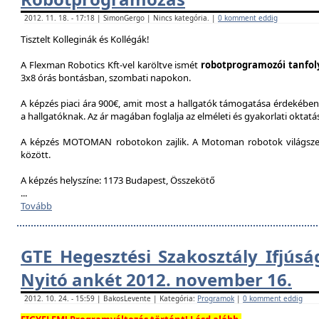
2012. 11. 18. - 17:18 | SimonGergo | Nincs kategória. |
0 komment eddig
Tisztelt Kolleginák és Kollégák!
A Flexman Robotics Kft-vel karöltve ismét
robotprogramozói tanfo
3x8 órás bontásban, szombati napokon.
A képzés piaci ára 900€, amit most a hallgatók támogatása érdekében 
a hallgatóknak. Az ár magában foglalja az elméleti és gyakorlati oktatást
A képzés MOTOMAN robotokon zajlik. A Motoman robotok világszer
között.
A képzés helyszíne: 1173 Budapest, Összekötő
...
Tovább
GTE Hegesztési Szakosztály Ifjúsá
Nyitó ankét 2012. november 16.
2012. 10. 24. - 15:59 | BakosLevente | Kategória:
Programok
|
0 komment eddig