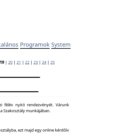
talános
Programok
System
19
|
20
|
21
|
22
|
23
|
24
|
25
zi félév nyitó rendezvényét. Várunk
ni a Szakosztály munkájában.
osztályba, ezt majd egy online kérdőív