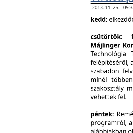
2013. 11. 25. - 09
kedd:
elkezdő
csütörtök:
Májlinger Ko
Technológia 
felépítéséről,
szabadon felv
minél többen
szakosztály m
vehettek fel.
péntek:
Remél
programról, a
alábbiakban ol