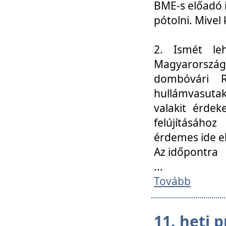
BME-s előadó i
pótolni. Mivel 
2. Ismét le
Magyarország
dombóvári R
hullámvasuta
valakit érdek
felújításáh
érdemes ide el
Az időpontra
...
Tovább
11. heti