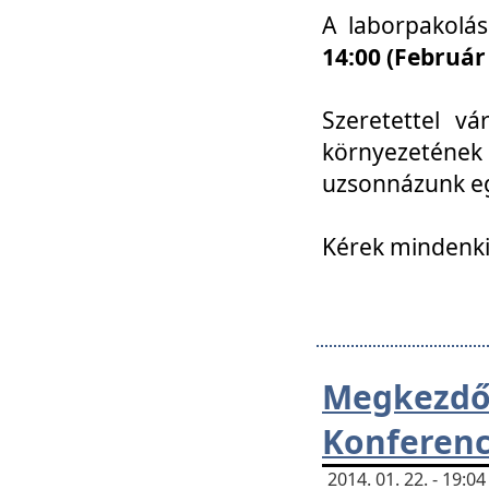
A laborpakolá
14:00 (Február
Szeretettel vá
környezetének
uzsonnázunk eg
Kérek mindenki
Megkezd
Konferenc
2014. 01. 22. - 19: