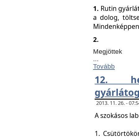
1.
Rutin gyárlá
a dolog, tölts
Mindenképpen 
2.
Megjöttek
...
Tovább
12. h
gyárlátog
2013. 11. 26. - 07
A szokásos lab
1. Csütörtökö