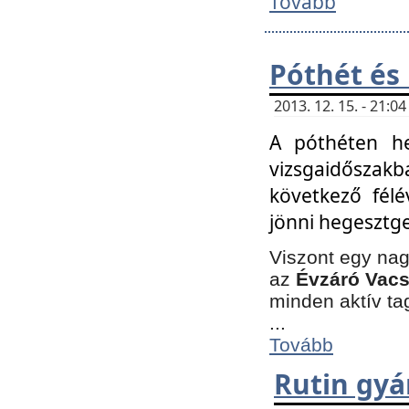
Tovább
Póthét és
2013. 12. 15. - 21:
A póthéten he
vizsgaidőszak
következő félé
jönni hegesztge
Viszont egy nag
az
Évzáró Vacs
minden aktív ta
...
Tovább
Rutin gyá