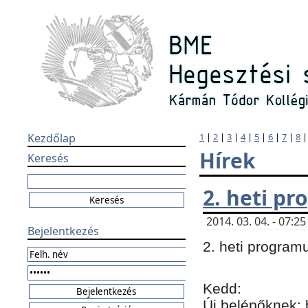
Kezdőlap
1
|
2
|
3
|
4
|
5
|
6
|
7
|
8
Hírek
Keresés
2. heti p
2014. 03. 04. - 07:
Bejelentkezés
2. heti program
Kedd:
Új belépőknek: 