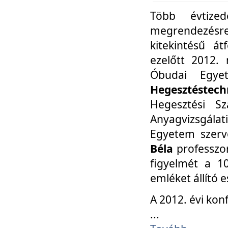
Több évtize
megrendezésr
kitekintésű á
ezelőtt 2012.
Óbudai Egy
Hegesztéstechn
Hegesztési Sz
Anyagvizsgála
Egyetem szerv
Béla
professzor
figyelmét a 10
emléket állító
A 2012. évi ko
...