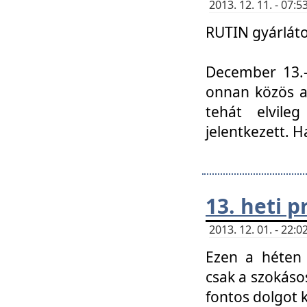
2013. 12. 11. - 07
RUTIN gyárláto
December 13.-á
onnan közös a
tehát elvile
jelentkezett. H
13. heti 
2013. 12. 01. - 22
Ezen a héten
csak a szokáso
fontos dolgot 