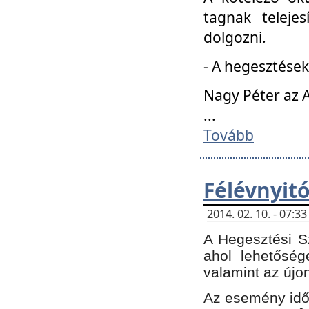
tagnak teleje
dolgozni.
- A hegesztések
Nagy Péter az A
...
Tovább
Félévnyit
2014. 02. 10. - 07:
A Hegesztési Sz
ahol lehetőség
valamint az újo
Az esemény időp