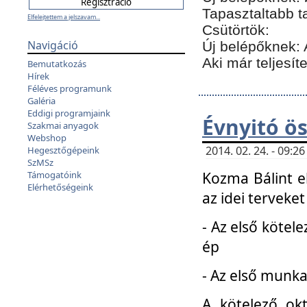
Tapasztaltabb t
Elfelejtettem a jelszavam...
Csütörtök:
Navigáció
Új belépőknek: 
Aki már teljesít
Bemutatkozás
Hírek
Féléves programunk
Galéria
Eddigi programjaink
Évnyitó ö
Szakmai anyagok
Webshop
2014. 02. 24. - 09:
Hegesztőgépeink
SzMSz
Kozma Bálint el
Támogatóink
Elérhetőségeink
az idei terveket
- Az első kötele
ép
- Az első munka
A kötelező ok