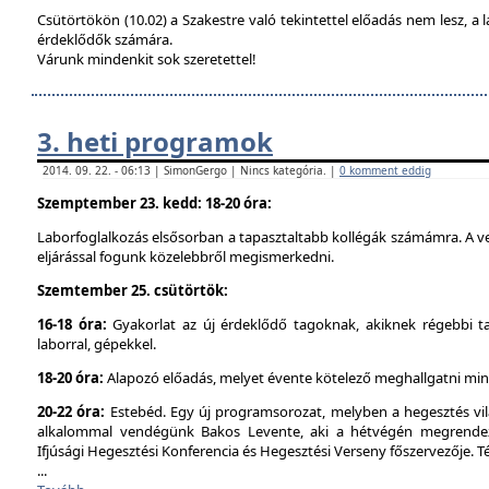
Csütörtökön (10.02) a Szakestre való tekintettel előadás nem lesz, a l
érdeklődők számára.
Várunk mindenkit sok szeretettel!
3. heti programok
2014. 09. 22. - 06:13 | SimonGergo | Nincs kategória. |
0 komment eddig
Szemptember 23. kedd: 18-20 óra:
Laborfoglalkozás elsősorban a tapasztaltabb kollégák számámra. A ve
eljárással fogunk közelebbről megismerkedni.
Szemtember 25. csütörtök:
16-18 óra:
Gyakorlat az új érdeklődő tagoknak, akiknek régebbi t
laborral, gépekkel.
18-20 óra:
Alapozó előadás, melyet évente kötelező meghallgatni min
20-22 óra:
Estebéd. Egy új programsorozat, melyben a hegesztés vilá
alkalommal vendégünk Bakos Levente, aki a hétvégén megrendez
Ifjúsági Hegesztési Konferencia és Hegesztési Verseny főszervezője. 
...