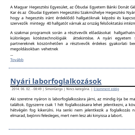
A Magyar Hegesztési Egyesület, az Óbudai Egyetem Bánki Donát Gé
Kar és az Óbudai Egyetem Hegesztési Szakműhelye Hegesztési Nyári 
hogy a hegesztés iránt érdeklődő hallgatóknak képzési és kapcso
szervezők mintegy 40 hallgatót várnak az ország felsőoktatási intéz
A szakmai programok során a résztvevők előadásokat hallgathat
különleges kötéstechnológiák áttekintése. A nyári egyetem 
partnereknek köszönhetően a résztvevők érdekes gyakorlati b
megoldásokban vehetnek
...
Tovább
Nyári laborfoglalkozások
2014. 06. 02. - 08:49 | SimonGergo | Nincs kategória. |
0 komment eddig
Aki szeretne nyáron is laborfoglalkozásra járni, az mindig írja be m
találtok. Egyszerre csak 1 hét foglalkozásaira lehet jelentkezni, a k
hétvégén fog kikerülni. Ha senki nem jelentkezik a foglalkozás na
elmarad, bejönni felesleges, mert nem lesz aki kinyissa a labort.