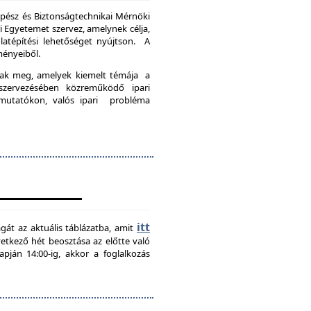
pész és Biztonságtechnikai Mérnöki
Egyetemet szervez, amelynek célja,
latépítési lehetőséget nyújtson. A
ményeiből.
nak meg, amelyek kiemelt témája a
szervezésében közreműködő ipari
emutatókon, valós ipari probléma
itt
agát az aktuális táblázatba, amit
övetkező hét beosztása az előtte való
pján 14:00-ig, akkor a foglalkozás