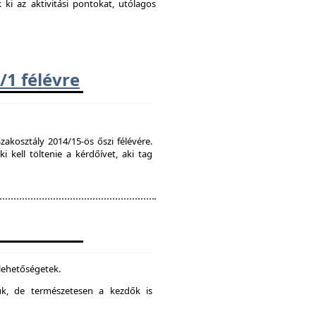
k ki az aktivitási pontokat, utólagos
/1 félévre
zakosztály 2014/15-ös őszi félévére.
kell töltenie a kérdőívet, aki tag
 lehetőségetek.
juk, de természetesen a kezdők is