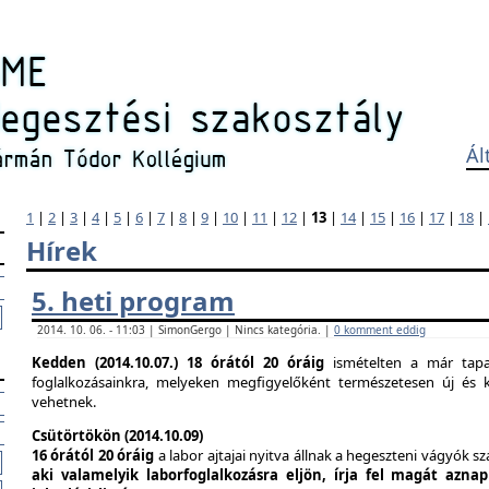
Ál
1
|
2
|
3
|
4
|
5
|
6
|
7
|
8
|
9
|
10
|
11
|
12
|
13
|
14
|
15
|
16
|
17
|
18
|
Hírek
5. heti program
2014. 10. 06. - 11:03 | SimonGergo | Nincs kategória. |
0 komment eddig
Kedden (2014.10.07.)
18 órától 20 óráig
ismételten a már tapas
foglalkozásainkra, melyeken megfigyelőként természetesen új és k
vehetnek.
Csütörtökön (2014.10.09)
16 órától 20 óráig
a labor ajtajai nyitva állnak a hegeszteni vágyók s
aki valamelyik laborfoglalkozásra eljön, írja fel magát azna