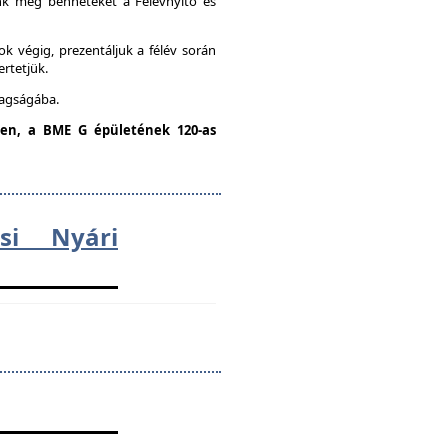
unk meg benneteket a Félévnyitó és
k végig, prezentáljuk a félév során
ertetjük.
tagságába.
dden, a BME G épületének 120-as
ési Nyári