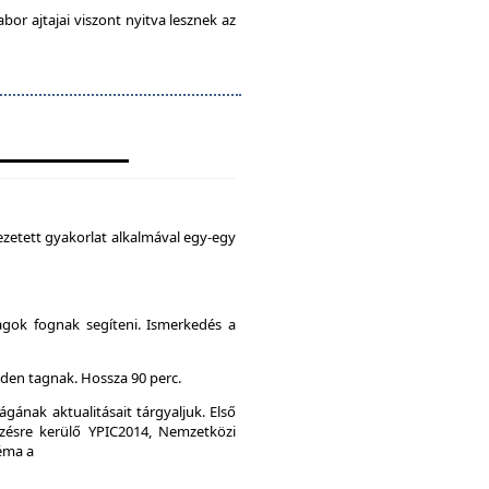
abor ajtajai viszont nyitva lesznek az
zetett gyakorlat alkalmával egy-egy
agok fognak segíteni. Ismerkedés a
den tagnak. Hossza 90 perc.
gának aktualitásait tárgyaljuk. Első
ésre kerülő YPIC2014, Nemzetközi
Téma a