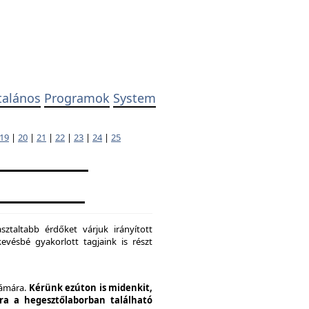
talános
Programok
System
19
|
20
|
21
|
22
|
23
|
24
|
25
ztaltabb érdőket várjuk irányított
evésbé gyakorlott tagjaink is részt
zámára.
Kérünk ezúton is midenkit,
pra a hegesztőlaborban található