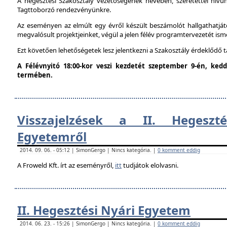
A hegesztési Szakosztály vezetőségének nevében, szeretettel hív
Tagttoborzó rendezvényünkre.
Az eseményen az elmúlt egy évről készült beszámolót hallgathatjáto
megvalósult projektjeinket, végül a jelen félév programtervezetét ism
Ezt követően lehetőségetek lesz jelentkezni a Szakosztály érdeklődő 
A Félévnyitó 18:00-kor veszi kezdetét szeptember 9-én, ke
termében.
Visszajelzések a II. Hegeszt
Egyetemről
2014. 09. 06. - 05:12 | SimonGergo | Nincs kategória. |
0 komment eddig
A Froweld Kft. írt az eseményről,
itt
tudjátok elolvasni.
II. Hegesztési Nyári Egyetem
2014. 06. 23. - 15:26 | SimonGergo | Nincs kategória. |
0 komment eddig