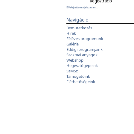
Elfelejtettem a jelszavam...
Navigáció
Bemutatkozás
Hírek
Féléves programunk
Galéria
Eddigi programjaink
Szakmai anyagok
Webshop
Hegesztőgépeink
SzMSz
Támogatóink
Elérhetőségeink