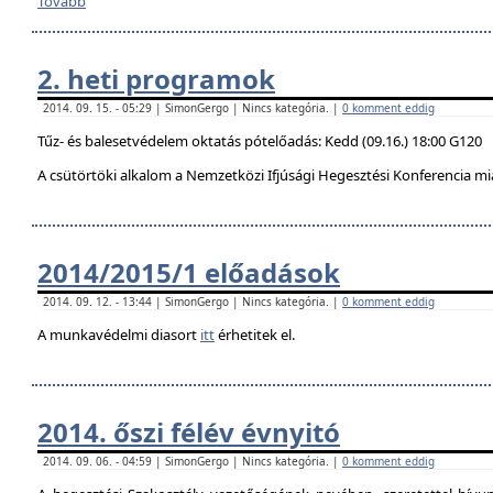
Tovább
2. heti programok
2014. 09. 15. - 05:29 | SimonGergo | Nincs kategória. |
0 komment eddig
Tűz- és balesetvédelem oktatás pótelőadás: Kedd (09.16.) 18:00 G120
A csütörtöki alkalom a Nemzetközi Ifjúsági Hegesztési Konferencia mi
2014/2015/1 előadások
2014. 09. 12. - 13:44 | SimonGergo | Nincs kategória. |
0 komment eddig
A munkavédelmi diasort
itt
érhetitek el.
2014. őszi félév évnyitó
2014. 09. 06. - 04:59 | SimonGergo | Nincs kategória. |
0 komment eddig