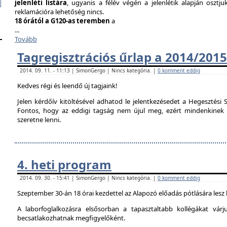
jelenléti listára
, ugyanis a félév végén a jelenlétik alapján osztju
reklamációra lehetőség nincs.
18 órától a G120-as teremben
a
...
Tovább
Tagregisztrációs űrlap a 2014/2015
2014. 09. 11. - 11:13 | SimonGergo | Nincs kategória. |
0 komment eddig
Kedves régi és leendő új tagjaink!
Jelen kérdőív kitöltésével adhatod le jelentkezésedet a Hegesztési S
Fontos, hogy az eddigi tagság nem újul meg, ezért mindenkinek ki 
szeretne lenni.
4. heti program
2014. 09. 30. - 15:41 | SimonGergo | Nincs kategória. |
0 komment eddig
Szeptember 30-án 18 órai kezdettel az Alapozó előadás pótlására lesz
A laborfoglalkozásra elsősorban a tapasztaltabb kollégákat vár
becsatlakozhatnak megfigyelőként.