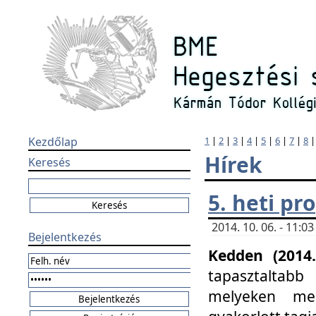
Kezdőlap
1
|
2
|
3
|
4
|
5
|
6
|
7
|
8
Hírek
Keresés
5. heti p
2014. 10. 06. - 11:
Bejelentkezés
Kedden (2014.
tapasztaltabb
melyeken meg