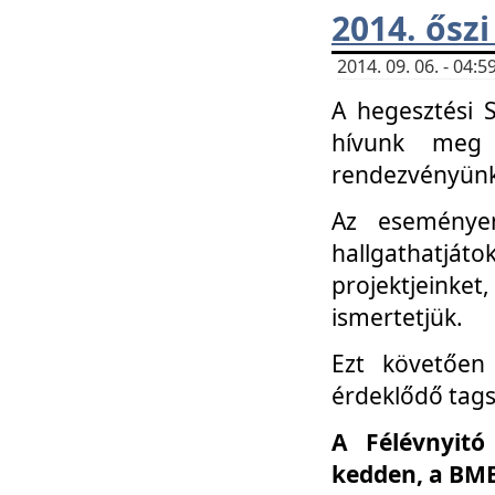
2014. őszi
2014. 09. 06. - 04
A hegesztési 
hívunk meg 
rendezvényünk
Az eseménye
hallgathatjáto
projektjeink
ismertetjük.
Ezt követően 
érdeklődő tag
A Félévnyitó
kedden, a BME