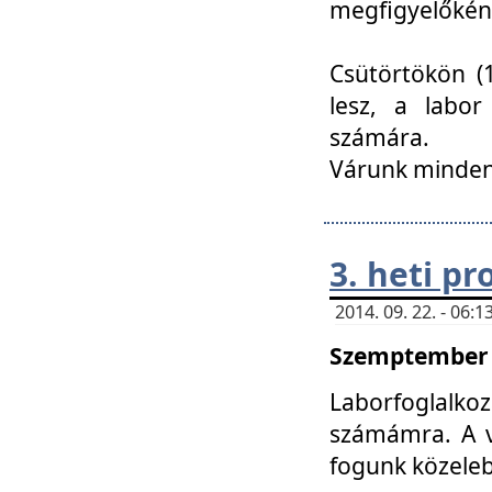
megfigyelőkén
Csütörtökön (1
lesz, a labor
számára.
Várunk mindenk
3. heti p
2014. 09. 22. - 06
Szemptember 2
Laborfoglalk
számámra. A ve
fogunk közele