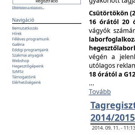
gyakorlott tagj
Elfelejtettem a jelszavam...
Csütörtökön (2
Navigáció
16 órától 20 
Bemutatkozás
vágyók számá
Hírek
laborfoglal
Féléves programunk
Galéria
hegesztőlaborb
Eddigi programjaink
végén a jelenl
Szakmai anyagok
Webshop
utólagos reklam
Hegesztőgépeink
SzMSz
18 órától a G1
Támogatóink
...
Elérhetőségeink
Tovább
Tagreg
2014/2015
2014. 09. 11. - 11