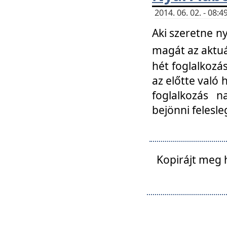
2014. 06. 02. - 08
Aki szeretne ny
magát az aktuá
hét foglalkozás
az előtte való 
foglalkozás n
bejönni felesle
Kopirájt meg 