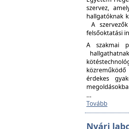
szervez, amel
hallgatóknak k
A szervezők
felsőoktatási 
A szakmai p
hallgathatna
kötéstechnológ
közreműködő i
érdekes gyak
megoldásokba
...
Tovább
Nyári lab