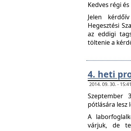
Kedves régi és 
Jelen kérdőí
Hegesztési Sza
az eddigi tag
töltenie a kérd
4. heti p
2014. 09. 30. - 15
Szeptember 3
pótlására lesz
A laborfoglal
várjuk, de t