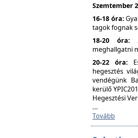
Szemtember 25
16-18 óra:
Gyak
tagok fognak s
18-20 óra:
meghallgatni m
20-22 óra:
Es
hegesztés vilá
vendégünk Ba
kerülő YPIC201
Hegesztési Ver
...
Tovább