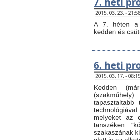
7. heti p
2015. 03. 23. - 21
A 7. héten a 
kedden és csüt
6. heti p
2015. 03. 17. - 08
Kedden (márc
(szakműhely)
tapasztaltabb 
technológiával
melyeket az e
tanszéken "k
szakaszának ki
alatt is az alko