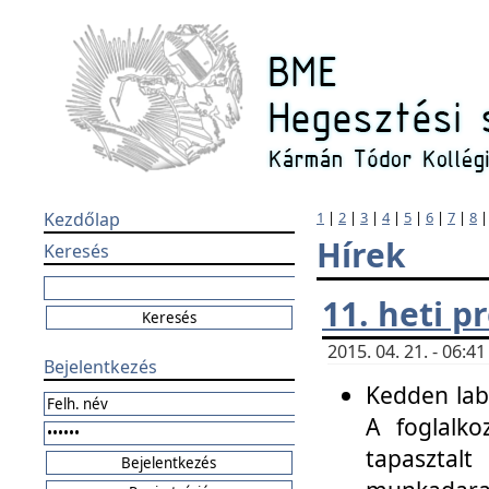
Kezdőlap
1
|
2
|
3
|
4
|
5
|
6
|
7
|
8
Hírek
Keresés
11. heti 
2015. 04. 21. - 06:
Bejelentkezés
Kedden labo
A foglalko
tapasztal