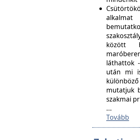
Csütörtökö
alkalmat
bemutatko
szakosztál
között
maróbere
láthattok
után mi i
különböző 
mutatjuk b
szakmai p
...
Tovább