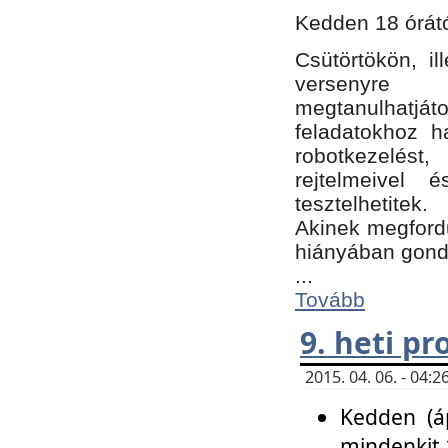
Kedden 18 órátó
Csütörtökön, i
versenyre k
megtanulhatj
feladatokhoz ha
robotkezelést
rejtelmeivel 
tesztelhetitek.
Akinek megfordu
hiányában gon
...
Tovább
9. heti p
2015. 04. 06. - 04
Kedden (áp
mindenkit 