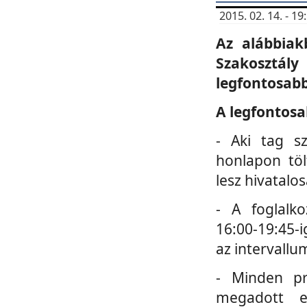
2015. 02. 14. - 
Az alábbiak
Szakosztá
legfontosabb
A legfontosa
- Aki tag s
honlapon töl
lesz hivatalo
- A foglalk
16:00-19:45-i
az intervallu
- Minden pr
megadott e