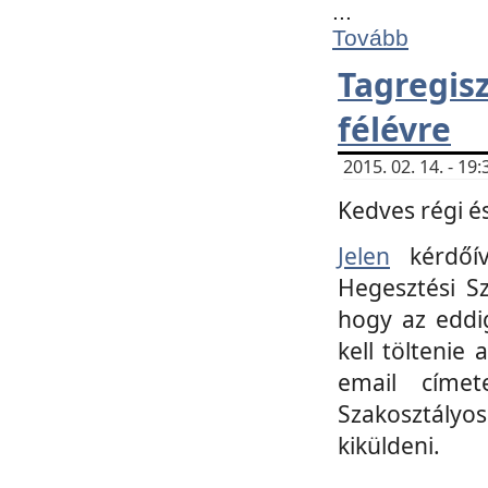
...
Tovább
Tagregi
félévre
2015. 02. 14. - 1
Kedves régi és
Jelen
kérdőív
Hegesztési Sz
hogy az eddi
kell töltenie
email címet
Szakosztályo
kiküldeni.