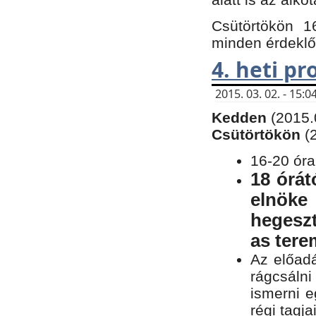
Csütörtökön 1
minden érdeklő
4. heti p
2015. 03. 02. - 15
Kedden
(2015.
Csütörtökön
(
16-20 óra
18 órát
elnöke
hegeszt
as ter
Az előad
rágcsálni
ismerni e
régi tagja