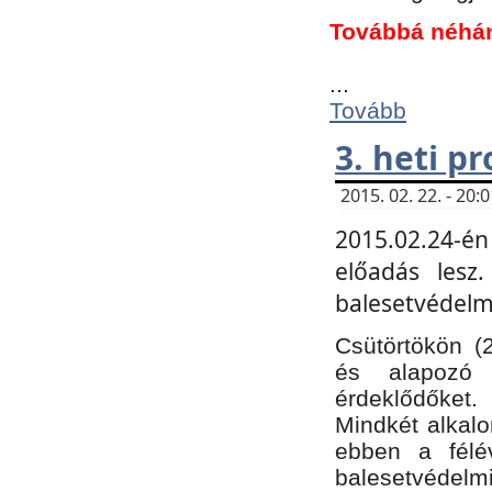
Továbbá néhá
...
Tovább
3. heti p
2015. 02. 22. - 20
2015.02.24-én
előadás lesz
balesetvédelmi
Csütörtökön (
és alapozó e
érdeklődőket.
Mindkét alkalo
ebben a félé
balesetvédelmi