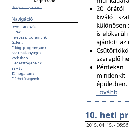
munkadarab
20 órától 
Elfelejtettem a jelszavam...
kiváló sz
Navigáció
különösen a
Bemutatkozás
Hírek
is előkerül
Féléves programunk
ajánlott az
Galéria
Eddigi programjaink
Csütörtökö
Szakmai anyagok
szereplő he
Webshop
Hegesztőgépeink
Pénteken 
SzMSz
Támogatóink
mindenkit
Elérhetőségeink
épületben. 
Tovább
10. heti 
2015. 04. 15. - 06: