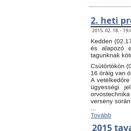
2. heti 
2015. 02. 18. - 1
Kedden (02.17
és alapozó e
tagunknak köt
Csütörtökön (0
16 óráig van ó
A vetélkedőre 
ügyességi je
orvostechnika 
verseny során
...
Tovább
2015 tav