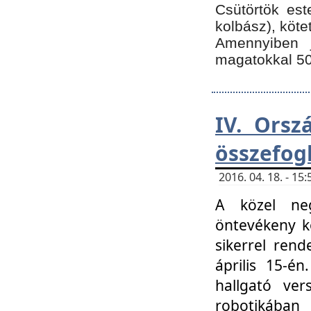
Csütörtök est
kolbász), köte
Amennyiben 
magatokkal 50
IV. Orsz
összefog
2016. 04. 18. - 1
A közel neg
öntevékeny k
sikerrel ren
április 15-é
hallgató ver
robotikába