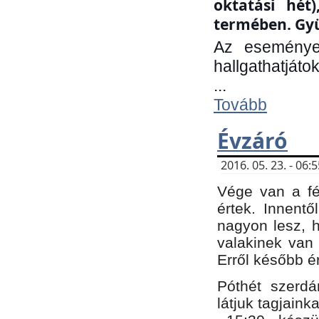
oktatási hét
termében. Gyü
Az eseménye
hallgathatjáto
...
Tovább
Évzáró
2016. 05. 23. - 06
Vége van a fé
értek. Innent
nagyon lesz, 
valakinek van
Erről később é
Póthét szerdá
látjuk tagjaink