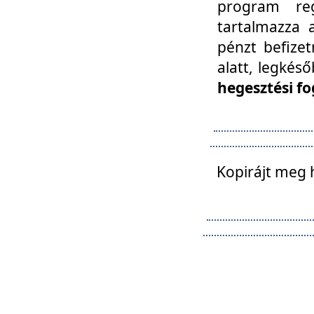
program reg
tartalmazza a
pénzt befizet
alatt, legkés
hegesztési fo
Kopirájt meg 