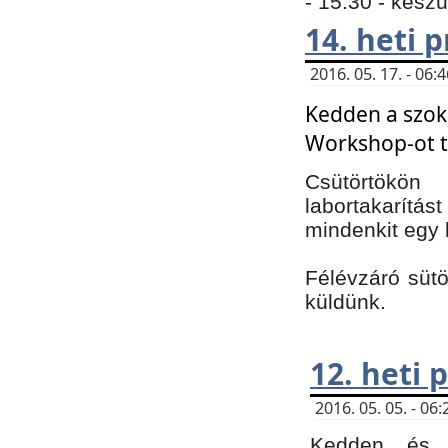
- 15:30 - kész
14. heti
2016. 05. 17. - 06
Kedden a szoká
Workshop-ot t
Csütörtökön
labortakarítást
mindenkit egy 
Félévzáró sütö
küldünk.
12. heti
2016. 05. 05. - 0
Kedden és c