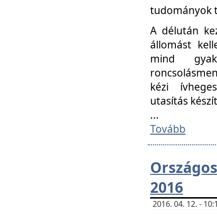
tudományok t
A délután ke
állomást kell
mind gyako
roncsolásmen
kézi ívheges
utasítás készít
...
Tovább
Országo
2016
2016. 04. 12. - 1