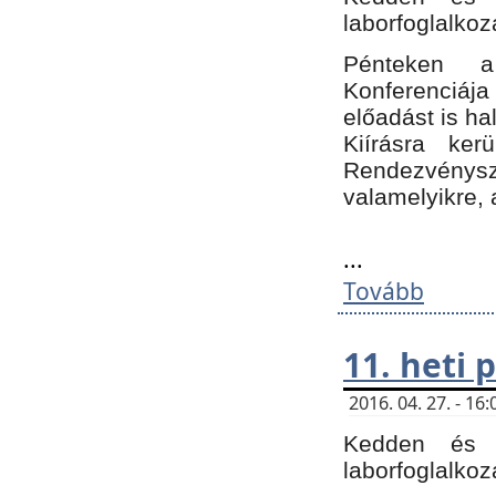
laborfoglalkoz
Pénteken 
Konferenciá
előadást is h
Kiírásra ke
Rendezvénysze
valamelyikre, 
...
Tovább
11. heti
2016. 04. 27. - 1
Kedden és c
laborfoglalkoz