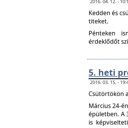
2016. 04. 12. - 1
Kedden és csü
titeket.
Pénteken is
érdeklődőt sz
5. heti 
2016. 03. 15. - 1
Csütörtökön a
Március 24-én
épületben. A 
is képviselte