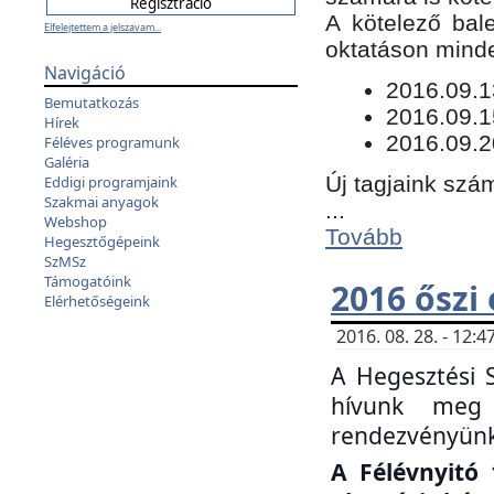
​A kötelező bal
Elfelejtettem a jelszavam...
oktatáson minde
Navigáció
​2016.09.
Bemutatkozás
2016.09.1
Hírek
2016.09.2
Féléves programunk
Galéria
Új tagjaink szám
Eddigi programjaink
Szakmai anyagok
...
Webshop
Tovább
Hegesztőgépeink
SzMSz
Támogatóink
2016 őszi
Elérhetőségeink
2016. 08. 28. - 12
A Hegesztési 
hívunk meg 
rendezvényünk
A Félévnyitó 