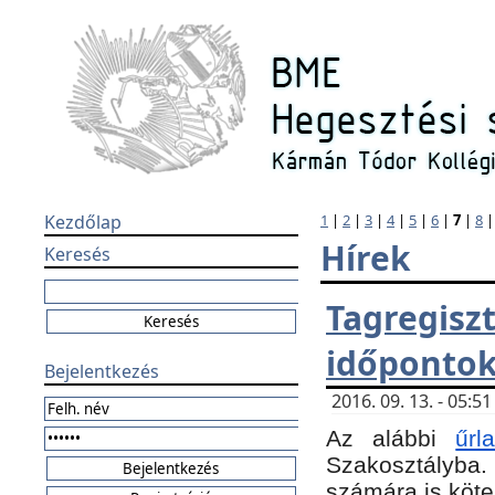
Kezdőlap
1
|
2
|
3
|
4
|
5
|
6
|
7
|
8
Hírek
Keresés
Tagregi
időponto
Bejelentkezés
2016. 09. 13. - 05:
Az alábbi
űr
Szakosztályba.
számára is köte