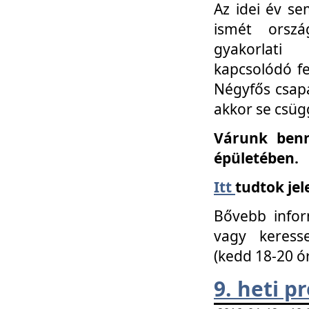
Az idei év se
ismét orszá
gyakorlati
kapcsolódó f
Négyfős csap
akkor se csüg
Várunk benn
épületében.
Itt
tudtok jel
Bővebb infor
vagy keress
(kedd 18-20 ó
9. heti 