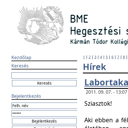
Kezdőlap
1
|
2
|
3
|
4
|
5
|
6
|
7
|
8
Hírek
Keresés
Labortaka
2011. 09. 07. - 13:
Bejelentkezés
Sziasztok!
Aki ebben a fél