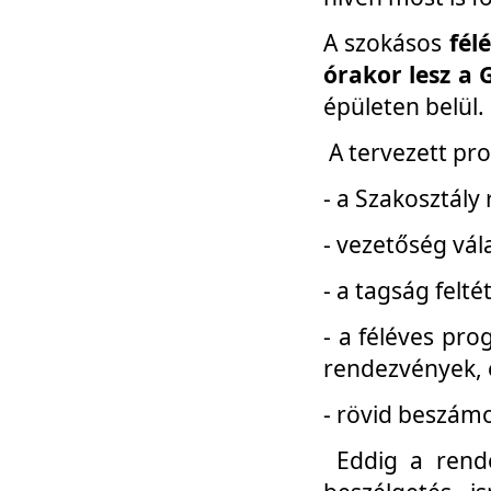
A szokásos
fél
órakor lesz a 
épületen belül.
A tervezett pr
- a Szakosztály
- vezetőség vál
- a tagság felt
- a féléves pro
rendezvények, 
- rövid beszámo
Eddig a rende