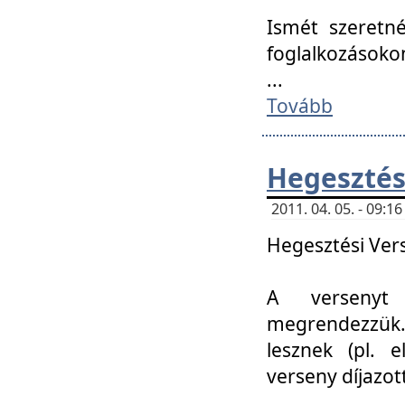
Ismét szeretné
foglalkozásoko
...
Tovább
Hegesztés
2011. 04. 05. - 09:
Hegesztési Verse
A versenyt 
megrendezzük.
lesznek (pl. e
verseny díjazo