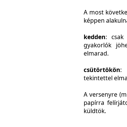
A most követke
képpen alakuln
kedden
: csak
gyakorlók jöh
elmarad.
csütörtökön
: 
tekintettel elm
A versenyre (mo
papírra felírj
küldtök.