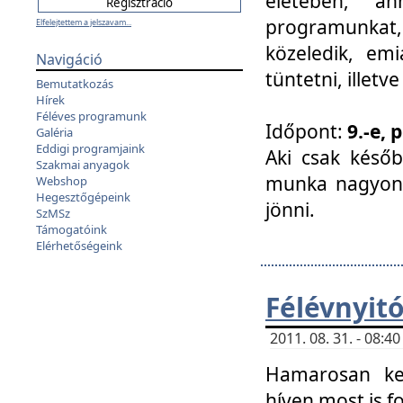
életében, a
programunkat, a
Elfelejtettem a jelszavam...
közeledik, em
Navigáció
tüntetni, illetve
Bemutatkozás
Hírek
Féléves programunk
Időpont:
9.-e, 
Galéria
Eddigi programjaink
Aki csak későb
Szakmai anyagok
munka nagyon 
Webshop
Hegesztőgépeink
jönni.
SzMSz
Támogatóink
Elérhetőségeink
Félévnyit
2011. 08. 31. - 08:
Hamarosan ke
híven most is f