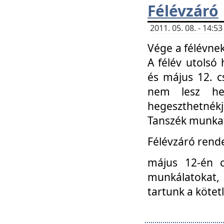
Félévzáró
2011. 05. 08. - 14:
Vége a félévnek
A félév utolsó 
és május 12. c
nem lesz heg
hegeszthetnék
Tanszék munkat
Félévzáró rend
május 12-én c
munkálatokat, 
tartunk a kötet