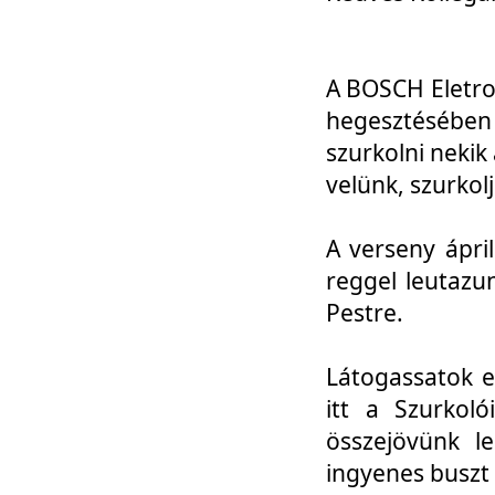
A BOSCH Eletro
hegesztésébe
szurkolni nekik
velünk, szurkol
A verseny ápri
reggel leutazu
Pestre.
Látogassatok e
itt a Szurkoló
összejövünk l
ingyenes buszt