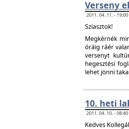
Verseny el
2011. 04. 11. - 19:
Sziasztok!
Megkérnék mind
óráig ráér vala
versenyt kultú
hegesztési fog
lehet jönni taka
10. heti l
2011. 04. 10. - 08:
Kedves Kollegá