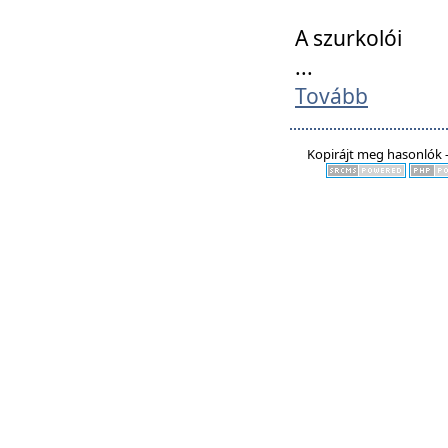
A szurkolói
...
Tovább
Kopirájt meg hasonlók -