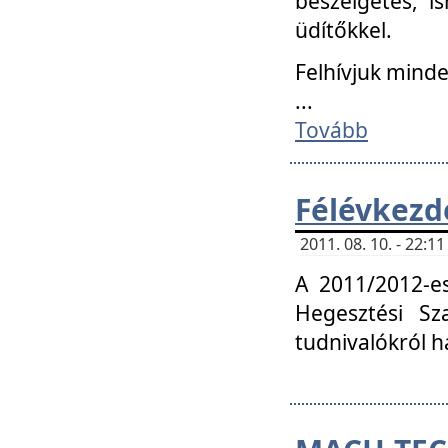
beszélgetés, i
üdítőkkel.
Felhívjuk mind
...
Tovább
Félévkezd
2011. 08. 10. - 22:
A 2011/2012-e
Hegesztési Sza
tudnivalókról 