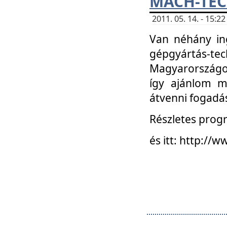
MACH-TECH
2011. 05. 14. - 15:
Van néhány in
gépgyártás-tech
Magyarországon
így ajánlom m
átvenni fogadá
Részletes progr
és itt: http:/