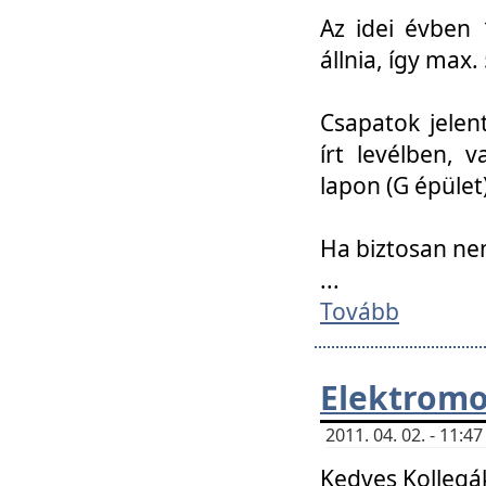
Az idei évben 
állnia, így max
Csapatok jele
írt levélben, 
lapon (G épület)
Ha biztosan ne
...
Tovább
Elektromo
2011. 04. 02. - 11:
Kedves Kollegá