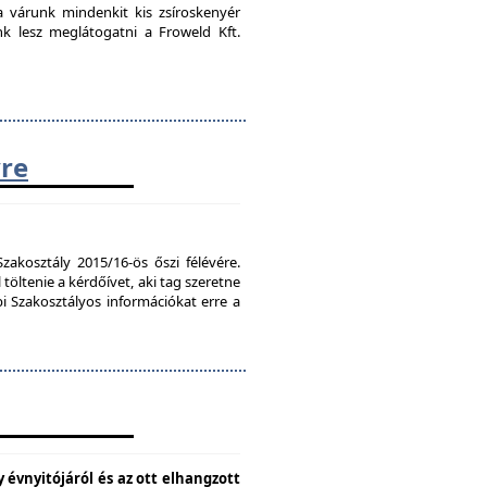
ra várunk mindenkit kis zsíroskenyér
nk lesz meglátogatni a Froweld Kft.
vre
zakosztály 2015/16-ös őszi félévére.
töltenie a kérdőívet, aki tag szeretne
bi Szakosztályos információkat erre a
 évnyitójáról és az ott elhangzott