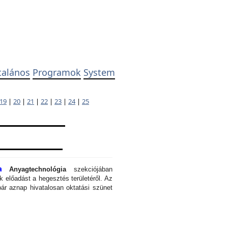
talános
Programok
System
19
|
20
|
21
|
22
|
23
|
24
|
25
a
Anyagtechnológia
szekciójában
 előadást a hegesztés területéről. Az
ár aznap hivatalosan oktatási szünet