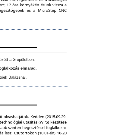
erc, 17 óra környékén érünk vissza a
 hegesztőgépek és a MicroStep CNC
özött a G épületben.
foglalkozás elmarad.
tőek Balázsnál.
it olvashatjátok. Kedden (2015.09.29-
echnológiai utasítás (WPS) készítése
sabb szinten hegesztéssel foglalkozni,
s lesz. Csütörtökön (10.01-én) 16-20