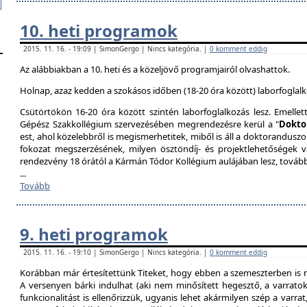
10. heti programok
2015. 11. 16. - 19:09 | SimonGergo | Nincs kategória. |
0 komment eddig
Az alábbiakban a 10. heti és a közeljövő programjairól olvashattok.
Holnap, azaz kedden a szokásos időben (18-20 óra között) laborfoglalk
Csütörtökön 16-20 óra között szintén laborfoglalkozás lesz. Emellet
Gépész Szakkollégium szervezésében megrendezésre kerül a "
Dokto
est, ahol közelebbről is megismerhetitek, miből is áll a doktoranduszo
fokozat megszerzésének, milyen ösztöndíj- és projektlehetőségek 
rendezvény 18 órától a Kármán Tódor Kollégium aulájában lesz, továb
...
Tovább
9. heti programok
2015. 11. 16. - 19:10 | SimonGergo | Nincs kategória. |
0 komment eddig
Korábban már értesítettünk Titeket, hogy ebben a szemeszterben is 
A versenyen bárki indulhat (aki nem minősített hegesztő, a varrat
funkcionalitást is ellenőrizzük, ugyanis lehet akármilyen szép a varrat