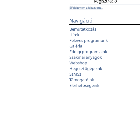
Elfelejtettem a jelszavam...
Navigáció
Bemutatkozás
Hírek
Féléves programunk
Galéria
Eddigi programjaink
Szakmai anyagok
Webshop
Hegesztőgépeink
SzMSz
Támogatóink
Elérhetőségeink