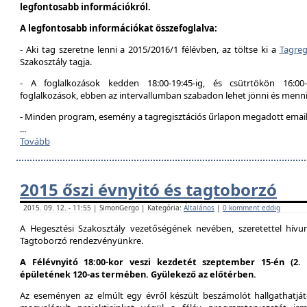
legfontosabb információkról.
A legfontosabb információkat összefoglalva:
- Aki tag szeretne lenni a 2015/2016/1 félévben, az töltse ki a
Tagreg
Szakosztály tagja.
- A foglalkozások kedden 18:00-19:45-ig, és csütrtökön 16:00
foglalkozások, ebben az intervallumban szabadon lehet jönni és menni
- Minden program, esemény a tagregisztációs űrlapon megadott email 
...
Tovább
2015 őszi évnyitó és tagtoborzó
2015. 09. 12. - 11:55 | SimonGergo | Kategória:
Általános
|
0 komment eddig
A Hegesztési Szakosztály vezetőségének nevében, szeretettel hív
Tagtoborzó rendezvényünkre.
A Félévnyitó 18:00-kor veszi kezdetét szeptember 15-én (2
épületének 120-as termében. Gyülekező az előtérben.
Az eseményen az elmúlt egy évről készült beszámolót hallgathatjáto