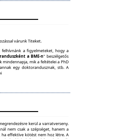
ozással várunk Titeket.
t felhívnánk a figyelmeteket, hogy a
randuszként a BME-n
" beszélgetős
k mindennapja, mik a feltételei a PhD
vannak egy doktorandusznak, stb. A
bi
megrendezésre kerül a varratverseny.
oknál nem csak a szépséget, hanem a
, ha effektíve kötést nem hoz létre. A