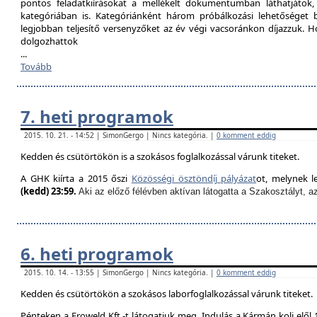
pontos feladatkiírásokat a mellékelt dokumentumban láthatjátok
kategóriában is. Kategóriánként három próbálkozási lehetőséget biz
legjobban teljesítő versenyzőket az év végi vacsoránkon díjazzuk. H
dolgozhattok
...
Tovább
7. heti programok
2015. 10. 21. - 14:52 | SimonGergo | Nincs kategória. |
0 komment eddig
Kedden és csütörtökön is a szokásos foglalkozással várunk titeket.
A GHK kiírta a 2015 őszi
Közösségi ösztöndíj pályázat
ot, melynek l
(kedd) 23:59.
Aki az előző félévben aktívan látogatta a Szakosztályt, a
6. heti programok
2015. 10. 14. - 13:55 | SimonGergo | Nincs kategória. |
0 komment eddig
Kedden és csütörtökön a szokásos laborfoglalkozással várunk titeket.
Pénteken a Froweld Kft.-t látogatjuk meg. Indulás a Kármán koli elől 