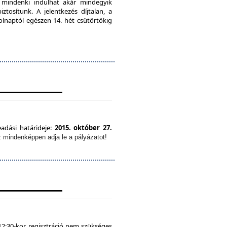
, mindenki indulhat akár mindegyik
tosítunk. A jelentkezés díjtalan, a
olnaptól egészen 14. hét csütörtökig
eadási határideje:
2015. október 27.
z mindenképpen adja le a pályázatot!
12:30-kor, regisztráció nem szükséges