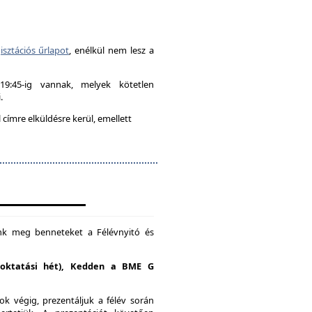
isztációs űrlapot
, enélkül nem lesz a
-19:45-ig vannak, melyek kötetlen
.
címre elküldésre kerül, emellett
unk meg benneteket a Félévnyitó és
. oktatási hét), Kedden a BME G
k végig, prezentáljuk a félév során