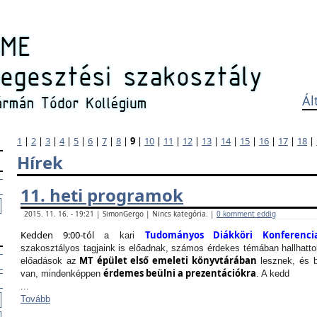
Ál
1
|
2
|
3
|
4
|
5
|
6
|
7
|
8
|
9
|
10
|
11
|
12
|
13
|
14
|
15
|
16
|
17
|
18
|
Hírek
11. heti programok
2015. 11. 16. - 19:21 | SimonGergo | Nincs kategória. |
0 komment eddig
Kedden 9:00-tól
Tudományos Diákköri Konferenci
a kari
szakosztályos tagjaink is előadnak, számos érdekes témában hallhattok
MT épület első emeleti könyvtárában
előadások az
lesznek, és b
érdemes beülni a prezentációkra
van, mindenképpen
. A kedd
...
Tovább