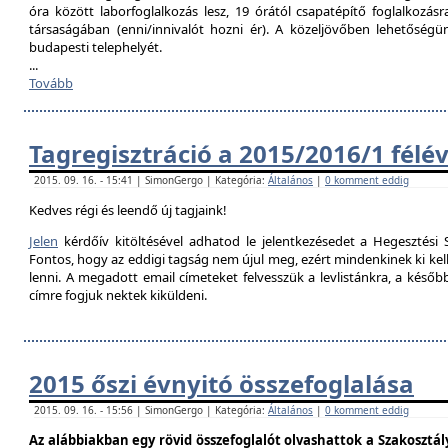
óra között laborfoglalkozás lesz, 19 órától csapatépítő foglalkozás
társaságában (enni/innivalót hozni ér). A közeljövőben lehetőségü
budapesti telephelyét.
...
Tovább
Tagregisztráció a 2015/2016/1 félé
2015. 09. 16. - 15:41 | SimonGergo | Kategória:
Általános
|
0 komment eddig
Kedves régi és leendő új tagjaink!
Jelen
kérdőív kitöltésével adhatod le jelentkezésedet a Hegesztési S
Fontos, hogy az eddigi tagság nem újul meg, ezért mindenkinek ki kell 
lenni. A megadott email címeteket felvesszük a levlistánkra, a későb
címre fogjuk nektek kiküldeni.
2015 őszi évnyitó összefoglalása
2015. 09. 16. - 15:56 | SimonGergo | Kategória:
Általános
|
0 komment eddig
Az alábbiakban egy rövid összefoglalót olvashattok a Szakosztály