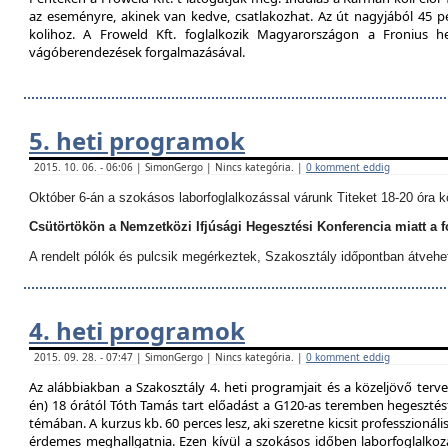
az eseményre, akinek van kedve, csatlakozhat. Az út nagyjából 45 p
kolihoz. A Froweld Kft. foglalkozik Magyarországon a Fronius
vágóberendezések forgalmazásával.
5. heti programok
2015. 10. 06. - 06:06 | SimonGergo | Nincs kategória. |
0 komment eddig
Október 6-án a szokásos laborfoglalkozással várunk Titeket 18-20 óra k
Csütörtökön a Nemzetközi Ifjúsági Hegesztési Konferencia miatt a 
A rendelt pólók és pulcsik megérkeztek, Szakosztály időpontban átvehe
4. heti programok
2015. 09. 28. - 07:47 | SimonGergo | Nincs kategória. |
0 komment eddig
Az alábbiakban a Szakosztály 4. heti programjait és a közeljövő terve
én) 18 órától Tóth Tamás tart előadást a G120-as teremben hegesztést
témában. A kurzus kb. 60 perces lesz, aki szeretne kicsit professzionáli
érdemes meghallgatnia. Ezen kívül a szokásos időben laborfoglalkozá