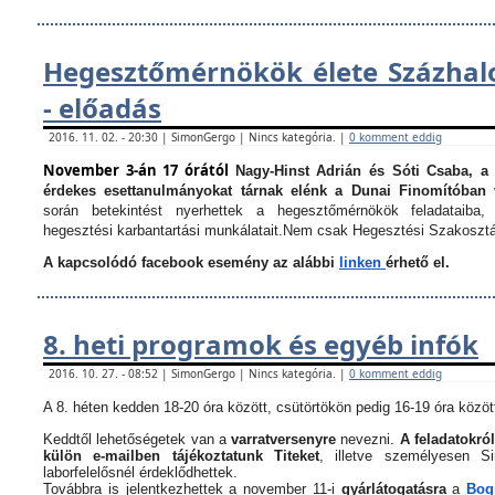
Hegesztőmérnökök élete Százha
- előadás
2016. 11. 02. - 20:30 | SimonGergo | Nincs kategória. |
0 komment eddig
November 3-án 17 órától
Nagy-Hinst Adrián és Sóti Csaba, a
érdekes esettanulmányokat tárnak elénk a Dunai Finomítóban 
során betekintést nyerhettek a hegesztőmérnökök feladataiba, 
hegesztési karbantartási munkálatait.
Nem csak Hegesztési Szakosztá
A kapcsolódó facebook esemény az alábbi
linken
érhető el.
8. heti programok és egyéb infók
2016. 10. 27. - 08:52 | SimonGergo | Nincs kategória. |
0 komment eddig
A 8. héten kedden 18-20 óra között, csütörtökön pedig 16-19 óra között
Keddtől lehetőségetek van a
varratversenyre
nevezni.
A feladatokról
külön e-mailben tájékoztatunk Titeket
, illetve személyesen 
laborfelelősnél érdeklődhettek.
Továbbra is jelentkezhettek a november 11-i
gyárlátogatásra
a
Bogn