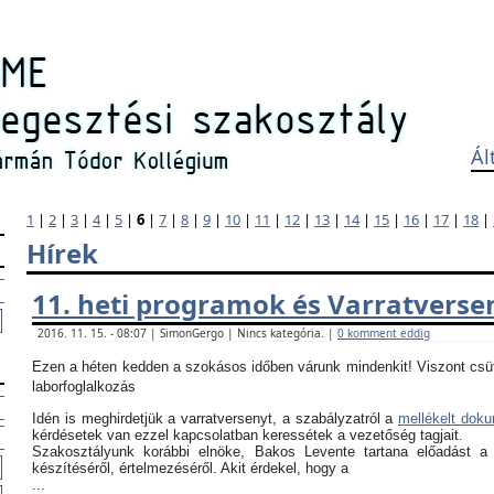
Ál
1
|
2
|
3
|
4
|
5
|
6
|
7
|
8
|
9
|
10
|
11
|
12
|
13
|
14
|
15
|
16
|
17
|
18
|
Hírek
11. heti programok és Varratverse
2016. 11. 15. - 08:07 | SimonGergo | Nincs kategória. |
0 komment eddig
Ezen a héten kedden a szokásos időben várunk mindenkit! Viszont csü
laborfoglalkozás
Idén is meghirdetjük a varratversenyt, a szabályzatról a
mellékelt dok
kérdésetek van ezzel kapcsolatban keressétek a vezetőség tagjait.
Szakosztályunk korábbi elnöke, Bakos Levente tartana előadást a
készítéséről, értelmezéséről. Akit érdekel, hogy a
...