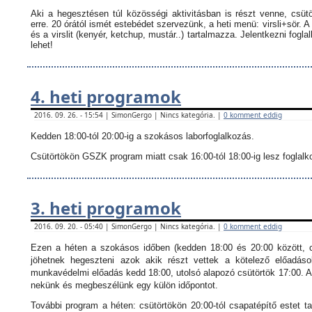
Aki a hegesztésen túl közösségi aktivitásban is részt venne, csüt
erre. 20 órától ismét estebédet szervezünk, a heti menü: virsli+sör. A
és a virslit (kenyér, ketchup, mustár..) tartalmazza.
Jelentkezni fogla
lehet!
4. heti programok
2016. 09. 26. - 15:54 | SimonGergo | Nincs kategória. |
0 komment eddig
Kedden 18:00-tól 20:00-ig a szokásos laborfoglalkozás.
Csütörtökön GSZK program miatt csak 16:00-tól 18:00-ig lesz foglalkoz
3. heti programok
2016. 09. 20. - 05:40 | SimonGergo | Nincs kategória. |
0 komment eddig
Ezen a héten a szokásos időben (kedden 18:00 és 20:00 között, c
jöhetnek hegeszteni azok akik részt vettek a kötelező előadáso
munkavédelmi előadás kedd 18:00, utolsó alapozó csütörtök 17:00. Ak
nekünk és megbeszélünk egy külön időpontot.
További program a héten: csütörtökön 20:00-tól csapatépítő estet ta