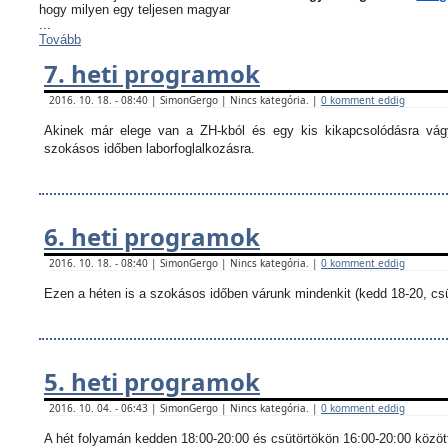
hogy milyen egy teljesen magyar
...
Tovább
7. heti programok
2016. 10. 18. - 08:40 | SimonGergo | Nincs kategória. |
0 komment eddig
Akinek már elege van a ZH-kból és egy kis kikapcsolódásra vágy
szokásos időben laborfoglalkozásra.
6. heti programok
2016. 10. 18. - 08:40 | SimonGergo | Nincs kategória. |
0 komment eddig
Ezen a héten is a szokásos időben várunk mindenkit (kedd 18-20, csü
5. heti programok
2016. 10. 04. - 06:43 | SimonGergo | Nincs kategória. |
0 komment eddig
A hét folyamán kedden 18:00-20:00 és csütörtökön 16:00-20:00 között