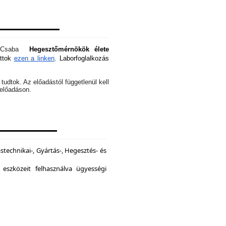
óti Csaba
Hegesztőmérnökök élete
attok
ezen a linken
. Laborfoglalkozás
tudtok. Az előadástól függetlenül kell
z előadáson.
echnikai-, Gyártás-, Hegesztés- és
 eszközeit felhasználva ügyességi