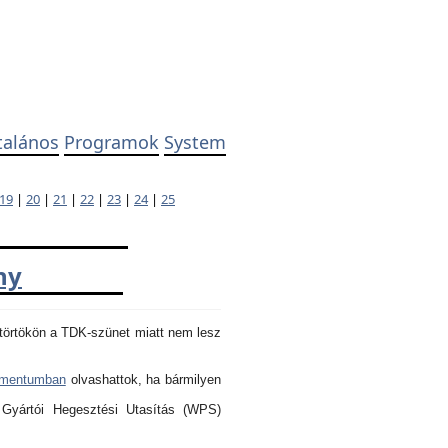
talános
Programok
System
19
|
20
|
21
|
22
|
23
|
24
|
25
ny
törtökön a TDK-szünet miatt nem lesz
umentumban
olvashattok, ha bármilyen
 Gyártói Hegesztési Utasítás (WPS)