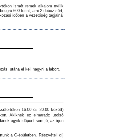
örtökön ismét remek alkalom nyílik
 beugró 600 forint, ami 2 doboz sört,
lkozási időben a vezetőség tagjainál
ás, utána el kell hagyni a labort.
sütörtökön 16:00 és 20:00 között)
kon. Akiknek ez elmaradt: utolsó
inek egyik időpont sem jó, az írjon
rtunk a G-épületben. Részvételi díj