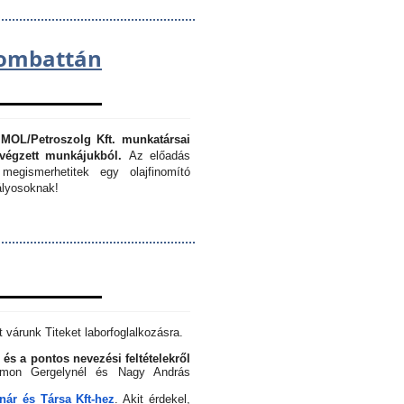
lombattán
 MOL/Petroszolg Kft. munkatársai
végzett munkájukból.
Az előadás
megismerhetitek egy olajfinomító
lyosoknak!
 várunk Titeket laborfoglalkozásra.
 és a pontos nevezési feltételekről
Simon Gergelynél és Nagy András
ár és Társa Kft-hez
. Akit érdekel,