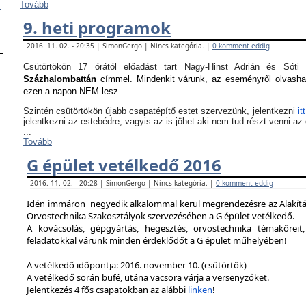
Tovább
9. heti programok
2016. 11. 02. - 20:35 | SimonGergo | Nincs kategória. |
0 komment eddig
Csütörtökön 17 órától előadást tart Nagy-Hinst Adrián és S
Százhalombattán
címmel. Mindenkit várunk, az eseményről olvash
ezen a napon NEM lesz.
Szintén csütörtökön újabb csapatépítő estet szervezünk, jelentkezni
itt
jelentkezni az estebédre, vagyis az is jöhet aki nem tud részt venni a
...
Tovább
G épület vetélkedő 2016
2016. 11. 02. - 20:28 | SimonGergo | Nincs kategória. |
0 komment eddig
Idén immáron negyedik alkalommal kerül megrendezésre az Alakítást
Orvostechnika Szakosztályok szervezésében a G épület vetélkedő.
A kovácsolás, gépgyártás, hegesztés, orvostechnika témaköreit,
feladatokkal várunk minden érdeklődőt a G épület műhelyében!
A vetélkedő időpontja: 2016. november 10. (csütörtök)
A vetélkedő során büfé, utána vacsora várja a versenyzőket.
Jelentkezés 4 fős csapatokban az alábbi
linken
!