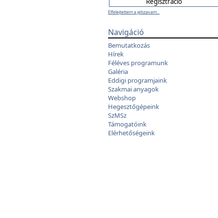
Elfelejtettem a jelszavam...
Navigáció
Bemutatkozás
Hírek
Féléves programunk
Galéria
Eddigi programjaink
Szakmai anyagok
Webshop
Hegesztőgépeink
SzMSz
Támogatóink
Elérhetőségeink