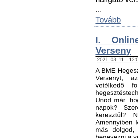
...
Tovább
I. Onli
Verseny
2021. 03. 11. - 13:
A BME Hegeszt
Versenyt, a
vetélkedő f
hegesztéstec
Unod már, hog
napok? Szer
keresztül? 
Amennyiben le
más dolgod,
benevezni a ve