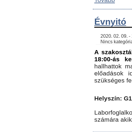
Évnyitó
    2020. 02. 09. - 19:30 | SimonGergo | 

    Nincs kategória
A szakosztá
18:00-ás ke
hallhattok ma
előadások id
szükséges fe
Helyszín: G
Laborfoglalk
számára akik