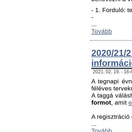
- 1. Forduló: 
-
...
Tovább
2020/21
informác
2021. 02. 19. - 16
A tegnapi évn
féléves tervek
A taggá válásh
formot
, amit
e
A regisztráció 
...
Tovább