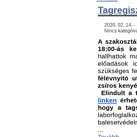
Tagregis
    2020. 02. 14. - 18:56 | SimonGergo | 

    Nincs kategória
A szakosztá
18:00-ás ke
hallhattok ma
előadások id
szükséges fe
félévnyitó u
zsíros kenyé
Elindult a 
linken
 érhet
hogy a tags
laborfogla
balesetvédel
...
Tovább