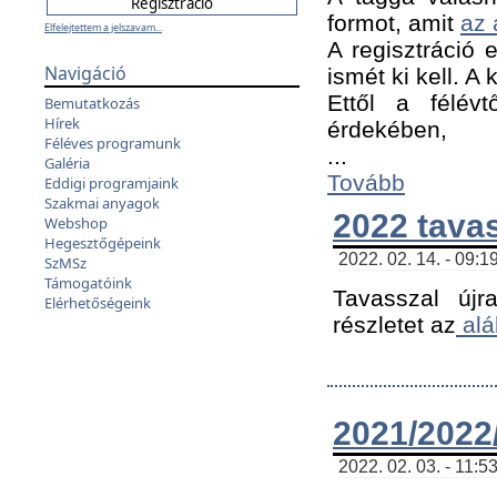
formot, amit
az 
Elfelejtettem a jelszavam...
A regisztráció e
Navigáció
ismét ki kell. A
Ettől a félév
Bemutatkozás
Hírek
érdekében,
Féléves programunk
...
Galéria
Tovább
Eddigi programjaink
Szakmai anyagok
2022 tava
Webshop
Hegesztőgépeink
2022. 02. 14. - 09:1
SzMSz
Támogatóink
Tavasszal újr
Elérhetőségeink
részletet az
alá
2021/2022/
2022. 02. 03. - 11:5