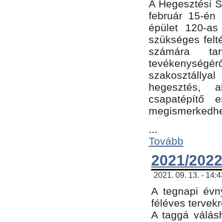
A Hegesztési Sz
február 15-én 
épület 120-a
szükséges felt
számára tar
tevékenységéről
szakosztálly
hegesztés, 
csapatépítő e
megismerkedhet
...
Tovább
2021/2022
2021. 09. 13. - 14:
A tegnapi évny
féléves tervekr
A taggá válásh