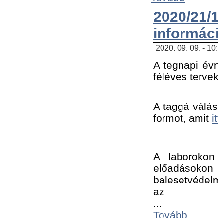
2020/21
informác
2020. 09. 09. - 10
A tegnapi évn
féléves tervek
A taggá válásh
formot, amit 
i
A laborokon 
előadásokon 
balesetvédelm
az ﻿
...
Tovább