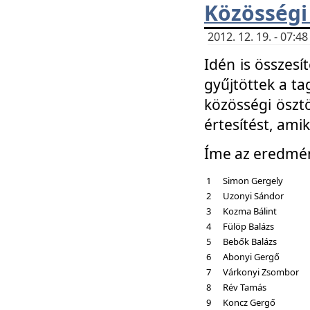
Közösségi
2012. 12. 19. - 07:
Idén is összesí
gyűjtöttek a ta
közösségi ösztö
értesítést, amik
Íme az eredmé
1
Simon Gergely
2
Uzonyi Sándor
3
Kozma Bálint
4
Fülöp Balázs
5
Bebők Balázs
6
Abonyi Gergő
7
Várkonyi Zsombor
8
Rév Tamás
9
Koncz Gergő