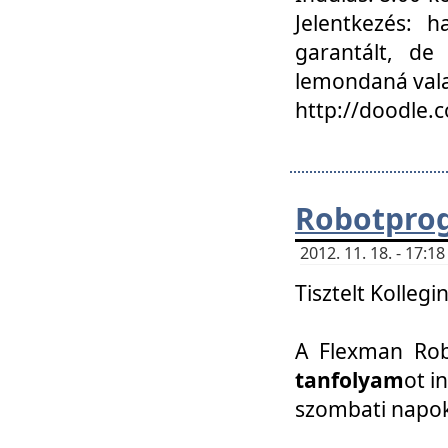
Jelentkezés: h
garantált, de
lemondaná vala
http://doodle.
Robotpro
2012. 11. 18. - 17:
Tisztelt Kollegi
A Flexman Robo
tanfolyam
ot i
szombati napo