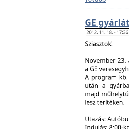
GE gyárlá
2012. 11. 18. - 17:
Sziasztok!
November 23.-á
a GE veresegyh
A program kb. 
után a gyárba
majd műhelytúr
lesz terítéken.
Utazás: Autóbu
Indulás: 8:00-k