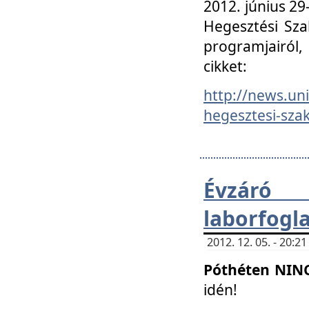
2012. június 2
Hegesztési Sza
programjairól,
cikket:
http://news.un
hegesztesi-szak
Évzáró 
laborfogl
2012. 12. 05. - 20:
Póthéten NIN
idén!