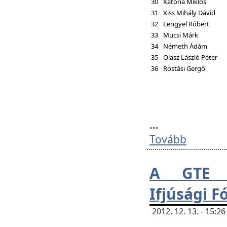
30
Katona Miklós
31
Kiss Mihály Dávid
32
Lengyel Róbert
33
Mucsi Márk
34
Németh Ádám
35
Olasz László Péter
36
Rostási Gergő
...
Tovább
A GTE H
Ifjúsági 
2012. 12. 13. - 15: