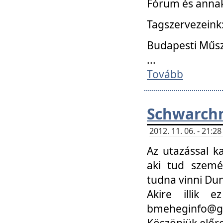
Fórum és annak
Tagszervezeink
Budapesti Műs
...
Tovább
Schwarchm
2012. 11. 06. - 21:
Az utazással k
aki tud szemé
tudna vinni Du
Akire illik 
bmeheginfo@gma
Köszönjük előre