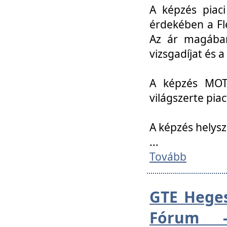
A képzés piac
érdekében a Fl
Az ár magában 
vizsgadíjat és a
A képzés MOT
világszerte pia
A képzés helys
...
Tovább
GTE Heges
Fórum -