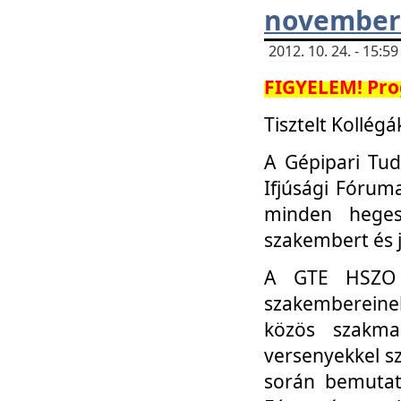
november 
2012. 10. 24. - 15:
FIGYELEM! Pro
Tisztelt Kollégá
A Gépipari Tu
Ifjúsági Fóru
minden heges
szakembert és 
A GTE HSZO I
szakembereinek
közös szakmai
versenyekkel sz
során bemutatk