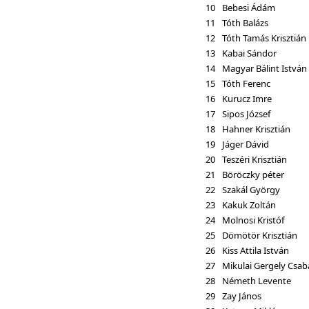
10
Bebesi Ádám
11
Tóth Balázs
12
Tóth Tamás Krisztián
13
Kabai Sándor
14
Magyar Bálint István
15
Tóth Ferenc
16
Kurucz Imre
17
Sipos József
18
Hahner Krisztián
19
Jáger Dávid
20
Teszéri Krisztián
21
Böröczky péter
22
Szakál György
23
Kakuk Zoltán
24
Molnosi Kristóf
25
Dömötör Krisztián
26
Kiss Attila István
27
Mikulai Gergely Csab
28
Németh Levente
29
Zay János