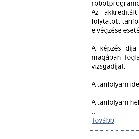
robotprogramoz
Az akkreditál
folytatott tan
elvégzése eset
A képzés díja
magában foglal
vizsgadíjat.
A tanfolyam ide
A tanfolyam he
...
Tovább