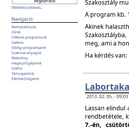
Szakosztály mu
Elfelejtettem a jelszavam...
A program kb. 1 
Navigáció
Akinek halaszth
Bemutatkozás
Hírek
Szakosztályba,
Féléves programunk
meg, ami a hon
Galéria
Eddigi programjaink
Szakmai anyagok
Ha kérdés van:
Webshop
Hegesztőgépeink
SzMSz
Támogatóink
Elérhetőségeink
Labortaka
2013. 02. 05. - 09:
Lassan elindul a
rendbetétele, k
7.-én, csütör