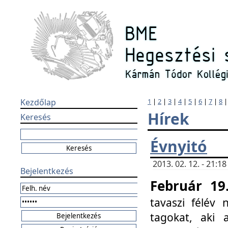
Kezdőlap
1
|
2
|
3
|
4
|
5
|
6
|
7
|
8
Hírek
Keresés
Évnyitó
2013. 02. 12. - 21:
Bejelentkezés
Február 19
tavaszi félév
tagokat, aki 