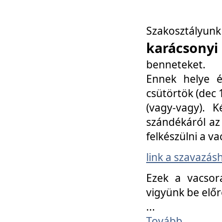
Szakosztály
karácsonyi
benneteket.
Ennek helye é
csütörtök (dec 1
(vagy-vagy). K
szándékáról az 
felkészülni a va
link a szavazás
Ezek a vacsor
vigyünk be előr
...
Tovább