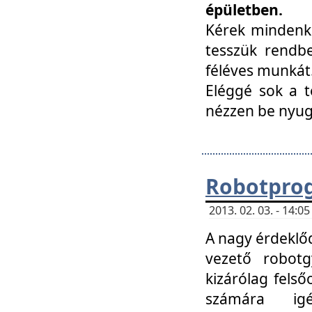
épületben.
Kérek mindenki
tesszük rendbe
féléves munkát
Eléggé sok a te
nézzen be nyu
Robotprog
2013. 02. 03. - 14:
A nagy érdeklőd
vezető robotg
kizárólag felső
számára ig