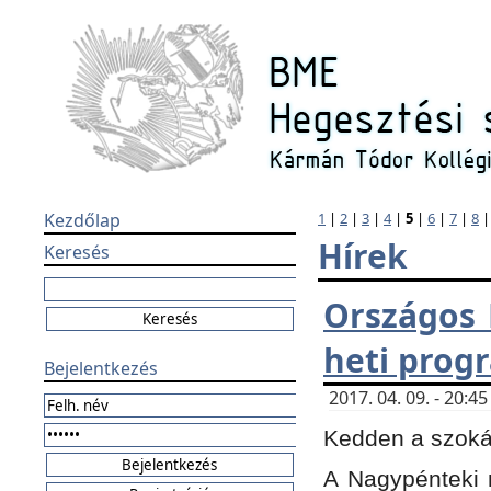
Kezdőlap
1
|
2
|
3
|
4
|
5
|
6
|
7
|
8
Hírek
Keresés
Országos 
heti prog
Bejelentkezés
2017. 04. 09. - 20:
Kedden a szokás
A Nagypénteki m