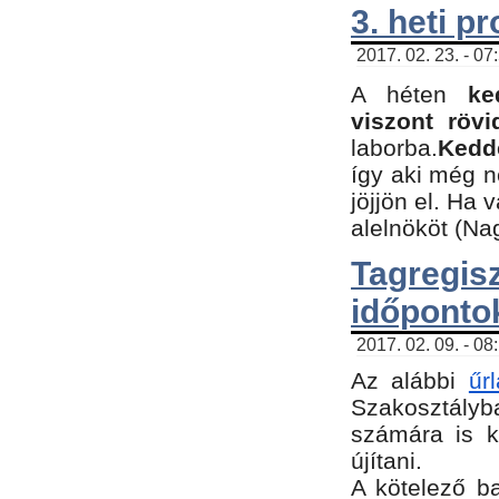
3. heti p
2017. 02. 23. - 07
A héten
ke
viszont rövi
laborba.
Kedde
így aki még 
jöjjön el. Ha 
alelnököt (Na
Tagreg
időponto
2017. 02. 09. - 08
Az alábbi
űr
Szakosztályba
számára is k
újítani.
​A kötelező b