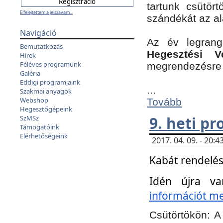
tartunk csütört
Elfelejtettem a jelszavam...
szándékát az a
Navigáció
Az év legran
Bemutatkozás
Hegesztési V
Hírek
Féléves programunk
megrendezésre 
Galéria
Eddigi programjaink
...
Szakmai anyagok
Webshop
Tovább
Hegesztőgépeink
9. heti p
SzMSz
Támogatóink
Elérhetőségeink
2017. 04. 09. - 20
Kabát rendelés
Idén újra va
információt meg
Csütörtökön:
A