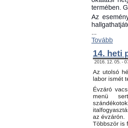
termében. G
Az eseménye
hallgathatjá
...
Tovább
14. heti
2016. 12. 05. - 
Az utolsó h
labor ismét 
Évzáró vacs
menü sert
szándékoto
italfogyaszt
az évzárón.
Többször is 