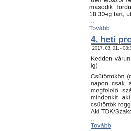
második fordu
18:30-ig tart,
...
Tovább
4. heti p
2017. 03. 01. - 08
Kedden várunk
ig)
Csütörtökön (
napon csak a
megfelelő sz
mindenkit ak
csütörtök regg
Aki TDK/Szak
...
Tovább