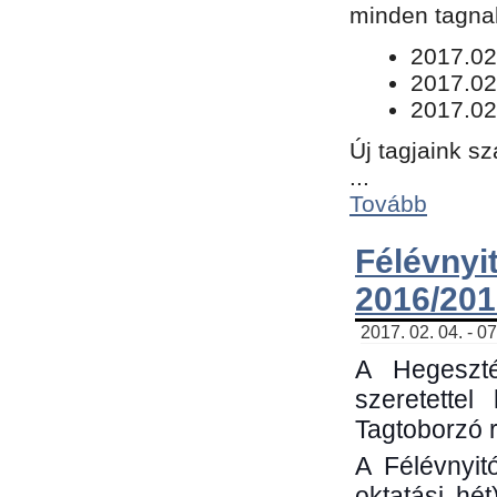
minden tagnak
​2017.02
2017.02
2017.02
Új tagjaink s
...
Tovább
Félévn
2016/201
2017. 02. 04. - 0
A Hegeszté
szeretette
Tagtoborzó 
A Félévnyit
oktatási hé