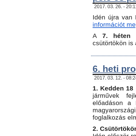
2017. 03. 26. - 20:
Idén újra van
információt meg
A
7. héten
csütörtökön is 
6. heti p
2017. 03. 12. - 08:
1. Kedden 18 
járművek fe
előadáson a 
magyarország
foglalkozás el
2. Csütörtökö
Idén először 