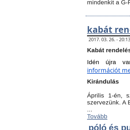
mindenkit a G-
kabát ren
2017. 03. 26. - 20
Kabát rendelé
Idén újra va
információt meg
Kirándulás
Április 1-én,
szervezünk. A 
...
Tovább
póló és pu