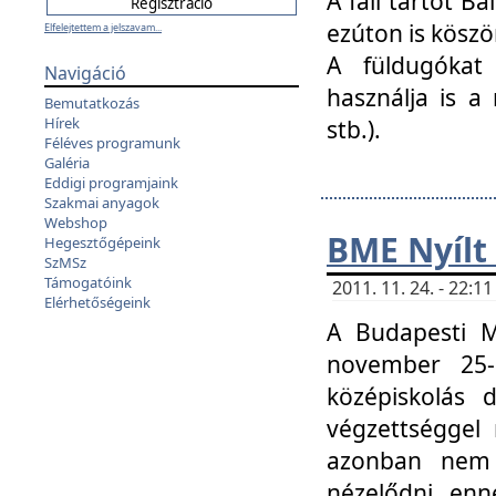
A fali tartót B
ezúton is köszö
Elfelejtettem a jelszavam...
A füldugókat
Navigáció
használja is a 
Bemutatkozás
Hírek
stb.).
Féléves programunk
Galéria
Eddigi programjaink
Szakmai anyagok
Webshop
BME Nyílt
Hegesztőgépeink
SzMSz
Támogatóink
2011. 11. 24. - 22:
Elérhetőségeink
A Budapesti 
november 25-
középiskolás d
végzettséggel
azonban nem 
nézelődni, enn