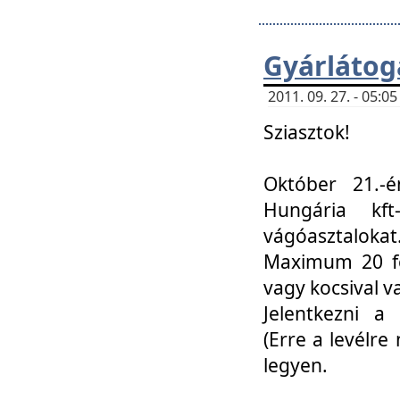
Gyárlátoga
2011. 09. 27. - 05:
Sziasztok!
Október 21.-é
Hungária kf
vágóasztalokat
Maximum 20 fő
vagy kocsival 
Jelentkezni a 
(Erre a levélre 
legyen.