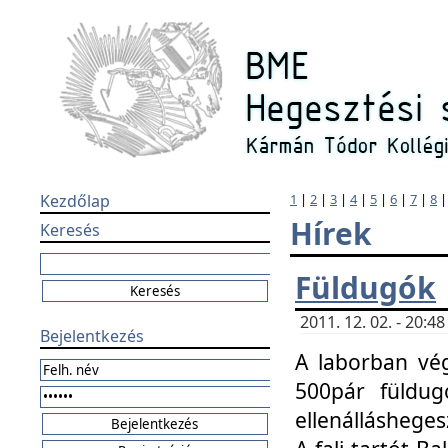
Kezdőlap
1
|
2
|
3
|
4
|
5
|
6
|
7
|
8
Hírek
Keresés
Füldugók
2011. 12. 02. - 20:
Bejelentkezés
A laborban vég
500pár füldugó
ellenállásheges