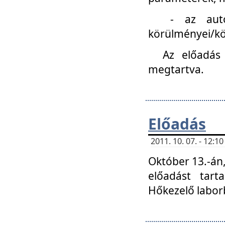
- az autóipa
körülményei/k
Az előadás
megtartva.
Előadás
2011. 10. 07. - 12:
Október 13.-án,
előadást tar
Hőkezelő labor