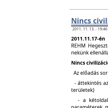
Nincs civi
2011. 11. 13. - 19:
2011.11.17-én
REHM Hegeszté
nekünk ellenál
Nincs civilizác
Az előadás sorá
- áttekintés az
területek)
- a kétoldali 
paraméterek, m