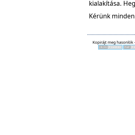
kialakítása. He
Kérünk mindenki
Kopirájt meg hasonlók -