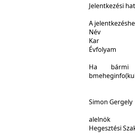
Jelentkezési ha
A jelentkezéshe
Név
Kar
Évfolyam
Ha bármi 
bmeheginfo(kuk
Simon Gergely
alelnök
Hegesztési Sza