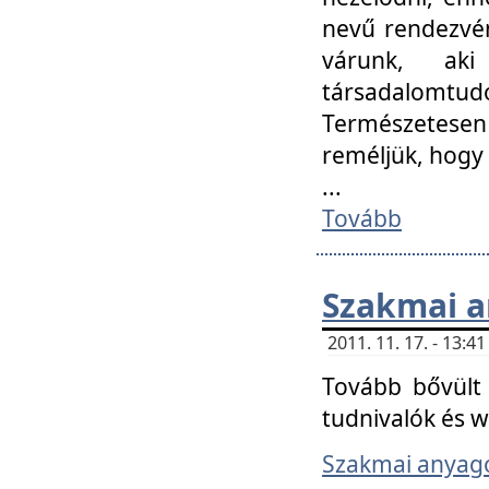
nevű rendezvén
várunk, aki
társadalomtud
Természetesen
reméljük, hogy
...
Tovább
Szakmai 
2011. 11. 17. - 13:
Tovább bővült 
tudnivalók és 
Szakmai anyag