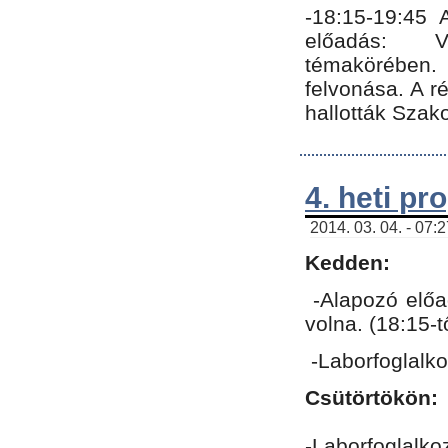
-18:15-19:45
előadás: Vo
témakörében.
felvonása. A 
hallották Szako
4. heti p
2014. 03. 04. - 07:
Kedden:
-Alapozó előa
volna. (18:15-
-Laborfoglalk
Csütörtökön:
-Laborfoglalko