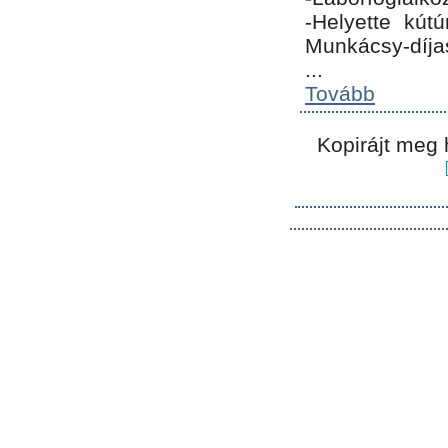
-Helyette kút
Munkácsy-díja
...
Tovább
Kopirájt meg 