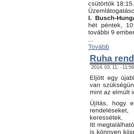
csütörtök 18:15
Üzemlátogatáso
I. Busch-Hung
hét péntek, 10
további 9 embe
...
Tovább
Ruha rend
2014. 03. 11. - 11:5
Eljött egy úja
van szükségünk
mint az elmúlt
Újítás, hogy e
rendelések
keressétek.
Itt megtalálhat
is könnyen kii