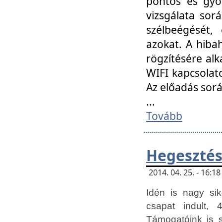
pontos és gyor
vizsgálata so
szélbeégését, 
azokat. A hibah
rögzítésére alk
WIFI kapcsolat
Az előadás sor
...
Tovább
Hegesztés
2014. 04. 25. - 16:
Idén is nagy sik
csapat indult, 
Támogatóink is 