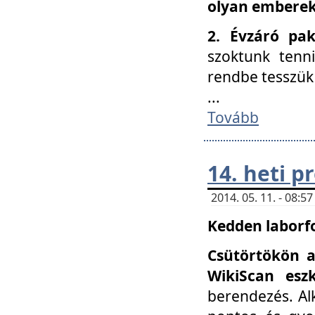
olyan embereke
2. Évzáró pa
szoktunk tenn
rendbe tesszü
...
Tovább
14. heti 
2014. 05. 11. - 08:
Kedden laborfo
Csütörtökön a
WikiScan eszk
berendezés. Al