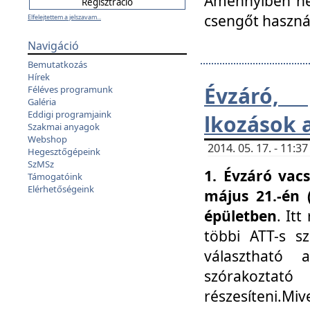
Amennyiben nem
csengőt haszná
Elfelejtettem a jelszavam...
Navigáció
Bemutatkozás
Hírek
Évzáró, 
Féléves programunk
Galéria
Eddigi programjaink
lkozások 
Szakmai anyagok
Webshop
2014. 05. 17. - 11:
Hegesztőgépeink
SzMSz
1. Évzáró vac
Támogatóink
Elérhetőségeink
május 21.-én 
épületben
. It
többi ATT-s sz
választható 
szórakoztató
részesíteni.Miv