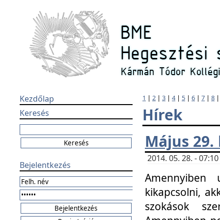
Kezdőlap
1
|
2
|
3
|
4
|
5
|
6
|
7
|
8
Hírek
Keresés
Május 29.
2014. 05. 28. - 07:
Bejelentkezés
Amennyiben u
kikapcsolni, ak
szokások sze