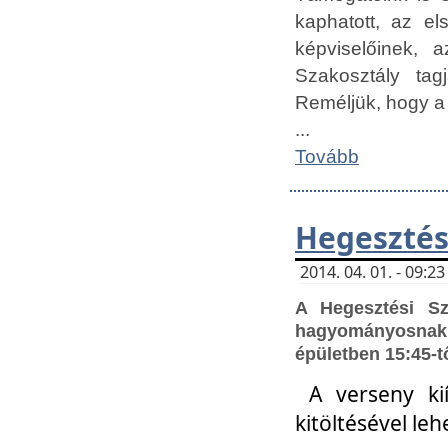
kaphatott, az e
képviselőinek,
Szakosztály tag
Reméljük, hogy a
...
Tovább
Hegesztés
2014. 04. 01. - 09:
A Hegesztési S
hagyományosnak 
épületben 15:45-t
A verseny ki
kitöltésével leh