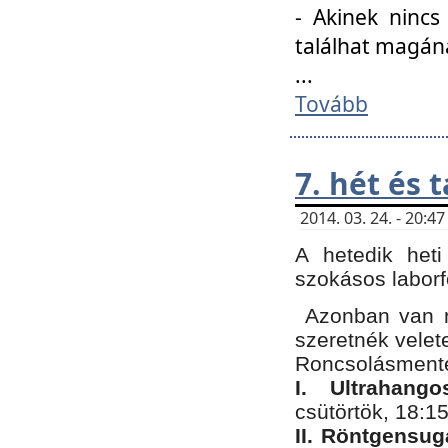
- Akinek nincs
találhat magán
...
Tovább
7. hét és 
2014. 03. 24. - 20:
A hetedik heti
szokásos labor
Azonban van n
szeretnék velet
Roncsolásmente
I. Ultrahang
csütörtök, 18:15
II. Röntgensug