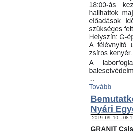
18:00-ás kez
hallhattok ma
előadások id
szükséges fel
Helyszín: G-ép
A félévnyitó 
zsíros kenyér.
A laborfogl
balesetvédelm
...
Tovább
Bemutatk
Nyári Egy
2019. 09. 10. - 08:
GRANIT Csis