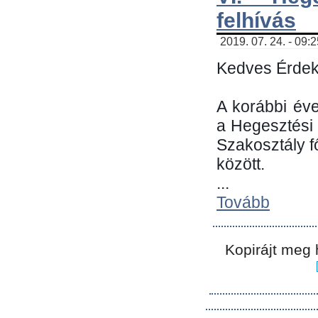
felhívás
2019. 07. 24. - 09:
Kedves Érdek
A korábbi év
a Hegesztési
Szakosztály 
között.
...
Tovább
Kopirájt meg 