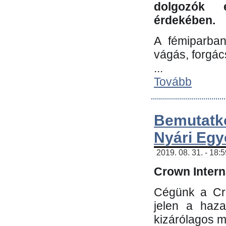
dolgozók 
érdekében.
A fémiparba
vágás, forgác
...
Tovább
Bemutatk
Nyári Egy
2019. 08. 31. - 18:
Crown Interna
Cégünk a Cro
jelen a haz
kizárólagos m