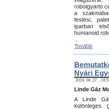
világszerte
robotgyártó c
a szakmában:
festési, pale
iparban els
humanoid robo
...
Tovább
Bemutatk
Nyári Egy
2019. 08. 27. - 18:
Linde Gáz Ma
A Linde Gáz
különleges 