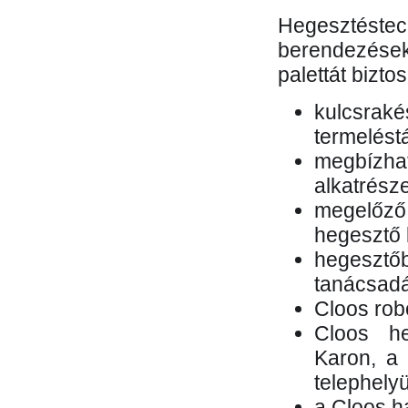
Hegesztés
berendezések 
palettát bizto
kulcsr
termelés
megbízh
alkatrésze
megelőző
hegesztő 
hegesztő
tanácsad
Cloos rob
Cloos he
Karon, a 
telephely
a Cloos h