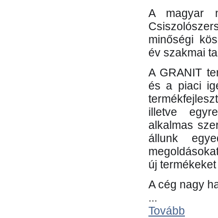
A magyar m
Csiszolósze
minőségi kös
év szakmai tap
A GRANIT ter
és a piaci i
termékfejles
illetve egy
alkalmas sze
állunk egye
megoldásokat
új termékeket 
A cég nagy ha
...
Tovább