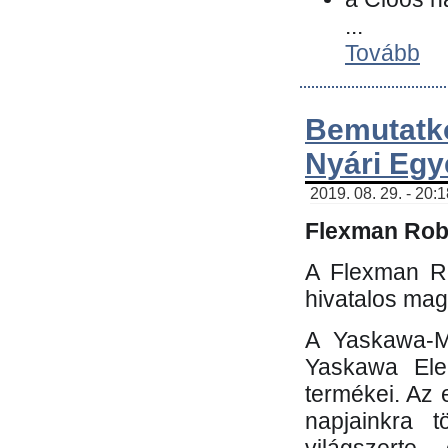
...
Tovább
Bemutatk
Nyári Egy
2019. 08. 29. - 20:
Flexman Robo
A Flexman Ro
hivatalos mag
A Yaskawa-Mo
Yaskawa Elec
termékei. Az e
napjainkra t