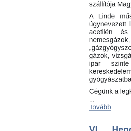
szállítója Ma
A Linde műs
úgynevezett 
acetilén és
nemesgáz
„gázgyógysze
gázok, vizsg
ipar szin
kereskedele
gyógyászatb
Cégünk a leg
...
Tovább
VI. Heg