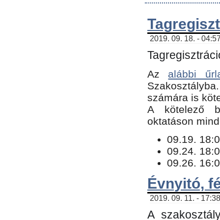
Tagregiszt
2019. 09. 18. - 04:5
Tagregisztráci
Az
alábbi űrl
Szakosztályba.
számára is köte
​A kötelező b
oktatáson minde
09.19. 18:0
09.24. 18:0
09.26. 16:0
Évnyitó, f
2019. 09. 11. - 17:3
A szakosztál