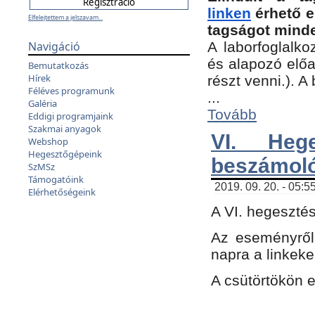
linken
érhető e
Elfelejtettem a jelszavam...
tagságot minde
Navigáció
A laborfoglalko
és alapozó előa
Bemutatkozás
Hírek
részt venni.). 
Féléves programunk
...
Galéria
Tovább
Eddigi programjaink
Szakmai anyagok
VI. Heg
Webshop
Hegesztőgépeink
beszámol
SzMSz
Támogatóink
2019. 09. 20. - 05:5
Elérhetőségeink
A VI. hegeszté
Az eseményről
napra a linkeke
A csütörtökön 