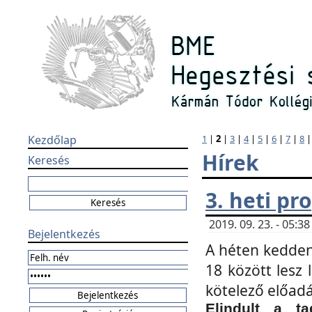
Kezdőlap
1
|
2
|
3
|
4
|
5
|
6
|
7
|
8
Hírek
Keresés
3. heti p
2019. 09. 23. - 05:
Bejelentkezés
A héten kedden
18 között lesz 
kötelező előad
Elindult a ta