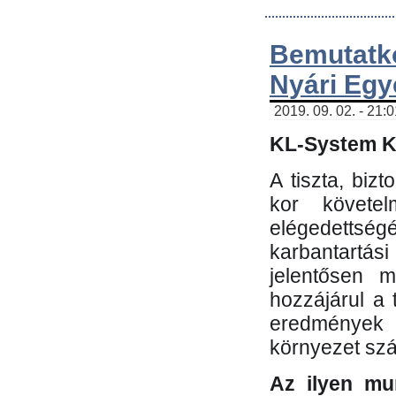
Bemutatk
Nyári Egy
2019. 09. 02. - 21:
KL-System Kf
A tiszta, bi
kor követe
elégedettség
karbantartás
jelentősen m
hozzájárul a
eredmények e
környezet sz
Az ilyen mu