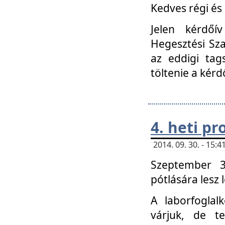
Kedves régi és 
Jelen kérdőí
Hegesztési Sza
az eddigi tag
töltenie a kérd
4. heti p
2014. 09. 30. - 15
Szeptember 3
pótlására lesz
A laborfoglal
várjuk, de t