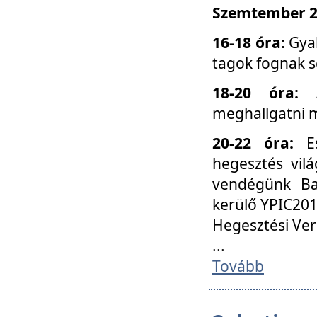
Szemtember 25
16-18 óra:
Gyak
tagok fognak s
18-20 óra:
meghallgatni m
20-22 óra:
Es
hegesztés vilá
vendégünk Ba
kerülő YPIC201
Hegesztési Ver
...
Tovább