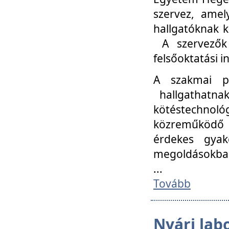
szervez, amel
hallgatóknak k
A szervezők
felsőoktatási 
A szakmai p
hallgathatna
kötéstechnológ
közreműködő i
érdekes gyak
megoldásokba
...
Tovább
Nyári lab