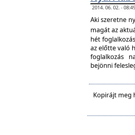
2014. 06. 02. - 08
Aki szeretne ny
magát az aktuá
hét foglalkozás
az előtte való 
foglalkozás n
bejönni felesle
Kopirájt meg 