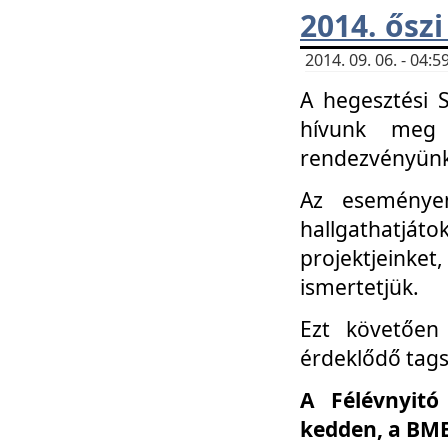
2014. őszi
2014. 09. 06. - 04
A hegesztési 
hívunk meg 
rendezvényünk
Az eseménye
hallgathatjáto
projektjeink
ismertetjük.
Ezt követően 
érdeklődő tag
A Félévnyitó
kedden, a BME