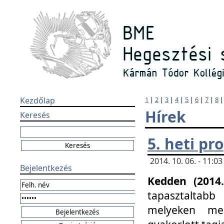
Kezdőlap
1
|
2
|
3
|
4
|
5
|
6
|
7
|
8
Hírek
Keresés
5. heti p
2014. 10. 06. - 11:
Bejelentkezés
Kedden (2014.
tapasztaltabb
melyeken meg