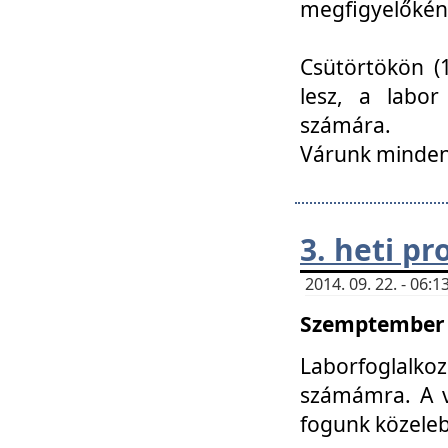
megfigyelőkén
Csütörtökön (1
lesz, a labor
számára.
Várunk mindenk
3. heti p
2014. 09. 22. - 06
Szemptember 2
Laborfoglalk
számámra. A ve
fogunk közele