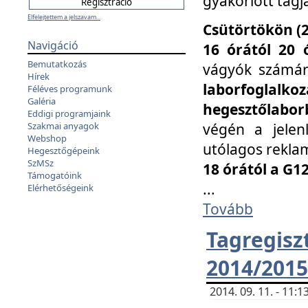
gyakorlott tagj
Elfelejtettem a jelszavam...
Csütörtökön (2
Navigáció
16 órától 20 
Bemutatkozás
vágyók számá
Hírek
laborfoglal
Féléves programunk
Galéria
hegesztőlaborb
Eddigi programjaink
végén a jelenl
Szakmai anyagok
Webshop
utólagos reklam
Hegesztőgépeink
SzMSz
18 órától a G1
Támogatóink
...
Elérhetőségeink
Tovább
Tagreg
2014/2015
2014. 09. 11. - 11