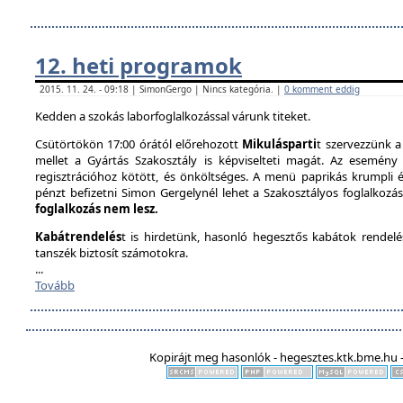
12. heti programok
2015. 11. 24. - 09:18 | SimonGergo | Nincs kategória. |
0 komment eddig
Kedden a szokás laborfoglalkozással várunk titeket.
Csütörtökön 17:00 órától előrehozott
Mikulásparti
t szervezzünk a
mellet a Gyártás Szakosztály is képviselteti magát. Az esemény 
regisztrációhoz kötött, és önköltséges. A menü paprikás krumpli és 
pénzt befizetni Simon Gergelynél lehet a Szakosztályos foglalkozás
foglalkozás nem lesz.
Kabátrendelés
t is hirdetünk, hasonló hegesztős kabátok rendel
tanszék biztosít számotokra.
...
Tovább
Kopirájt meg hasonlók - hegesztes.ktk.bme.hu -