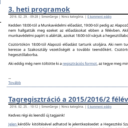
3. heti programok
2016. 02. 29. - 09:28 | SimonGergo | Nincs kategória. |
0 komment eddig
Kedden 18:00-tól a Munkavédelmi előadást, 19:00-tól pedig az Alapozó
nem hallgatták meg ezeket az előadásokat ebben a félévben. Aki
munkavédelmi papírt is aláírták, azokat 18:00-tól várjuk a hegesztőlab
Csütörtökön 18:00-tól Alapozó előadást tartunk utoljára. Aki nem tud
keresse a Szakosztály vezetőségét a további teendőkért. Csütör
hegesztőlaborba.
Aki eddig még nem töltötte ki a
regisztrációs formot
, az tegye meg mi
...
Tovább
Tagregisztráció a 2015/2016/2 félé
2016. 02. 25. - 10:12 | SimonGergo | Nincs kategória. |
0 komment eddig
Kedves régi és leendő új tagjaink!
Jelen
kérdőív kitöltésével adhatod le jelentkezésedet a Hegesztési Sza