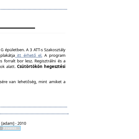
 G épületben. A 3 ATT-s Szakosztály
plakátja
itt érhető el.
A program
forralt bor lesz. Regisztrálni és a
ok alatt.
Csütörtökön hegesztési
ésére van lehetőség, mint amiket a
 [adam] - 2010