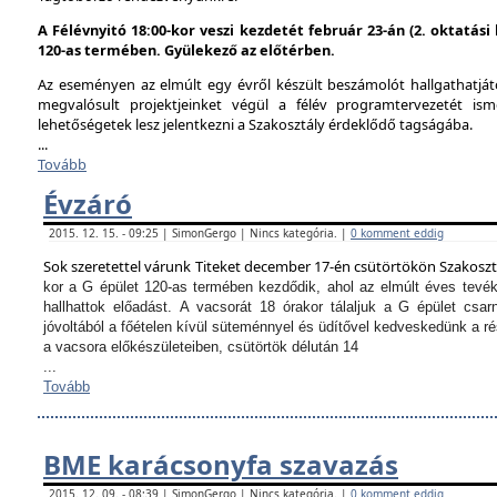
A Félévnyitó 18:00-kor veszi kezdetét február 23-án (2. oktatás
120-as termében. Gyülekező az előtérben.
Az eseményen az elmúlt egy évről készült beszámolót hallgathatjáto
megvalósult projektjeinket végül a félév programtervezetét ism
lehetőségetek lesz jelentkezni a Szakosztály érdeklődő tagságába.
...
Tovább
Évzáró
2015. 12. 15. - 09:25 | SimonGergo | Nincs kategória. |
0 komment eddig
Sok szeretettel várunk Titeket december 17-én csütörtökön Szakosz
kor a G épület 120-as termében kezdődik, ahol az elmúlt éves tevé
hallhattok előadást.
A vacsorát 18 órakor tálaljuk a G épület csarn
jóvoltából a főételen kívül süteménnyel és üdítővel kedveskedünk a 
a vacsora előkészületeiben, csütörtök délután 14
...
Tovább
BME karácsonyfa szavazás
2015. 12. 09. - 08:39 | SimonGergo | Nincs kategória. |
0 komment eddig