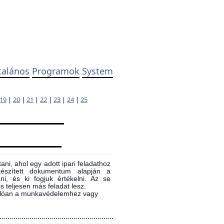
talános
Programok
System
19
|
20
|
21
|
22
|
23
|
24
|
25
ni, ahol egy adott ipari feladathoz
 készített dokumentum alapján a
ni, és ki fogjuk értékelni. Az se
s teljesen más feladat lesz.
sonlóan a munkavédelemhez vagy