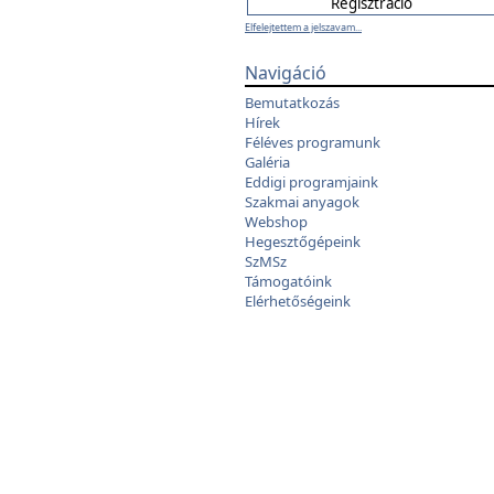
Elfelejtettem a jelszavam...
Navigáció
Bemutatkozás
Hírek
Féléves programunk
Galéria
Eddigi programjaink
Szakmai anyagok
Webshop
Hegesztőgépeink
SzMSz
Támogatóink
Elérhetőségeink