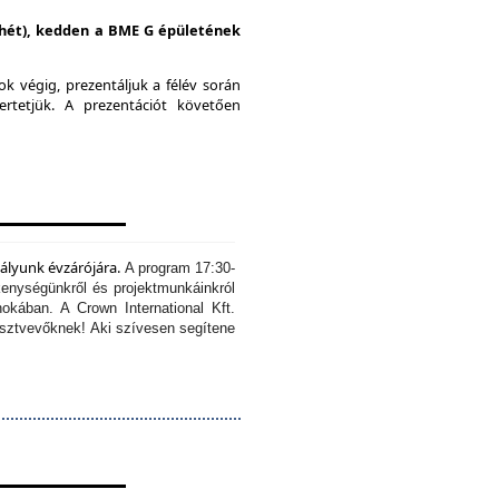
i hét), kedden a BME G épületének
k végig, prezentáljuk a félév során
ertetjük.
A prezentációt követően
tályunk évzárójára.
A program 17:30-
kenységünkről és projektmunkáinkról
okában. A Crown International Kft.
résztvevőknek!
Aki szívesen segítene