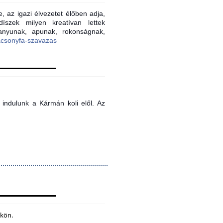
, az igazi élvezetet élőben adja,
íszek milyen kreatívan lettek
 anyunak, apunak, rokonságnak,
acsonyfa-szavazas
indulunk a Kármán koli elől. Az
ökön.