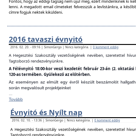
Fontos, hogy az eddigi tagság nem újul meg, ezért mindenkinek ki kell 
lenni. A megadott email címeteket felvesszük a levlistánkra, a későb
címre fogjuk nektek kiküldeni.
2016 tavaszi évnyitó
2016. 02. 20. - 09:16 | SimonGergo | Nincs kategória. |
0 komment eddig
A Hegesztési Szakosztály vezetőségének nevében, szeretettel hív
Tagtoborzó rendezvényünkre.
A Félévnyitó 18:00-kor veszi kezdetét február 23-án (2. oktatá
120-as termében. Gyülekező az előtérben.
Az eseményen az elmúlt egy évről készült beszámolót hallgathat
során megvalósult projektjeinket
...
Tovább
Évnyitó és Nyílt nap
2016. 02. 10. - 13:36 | SimonGergo | Nincs kategória. |
0 komment eddig
A Hegesztési Szakosztály vezetőségének nevében, szeretettel hív
Tagtoborzó rendezvényünkre.