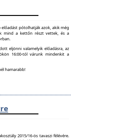
 előadást pótolhatják azok, akik még
k mind a kettőn részt vettek, és a
orban.
ott eljönni valamelyik előadásra, az
tökön 16:00-tól várunk mindenkit a
nél hamarabb!
vre
kosztály 2015/16-ös tavaszi félévére.