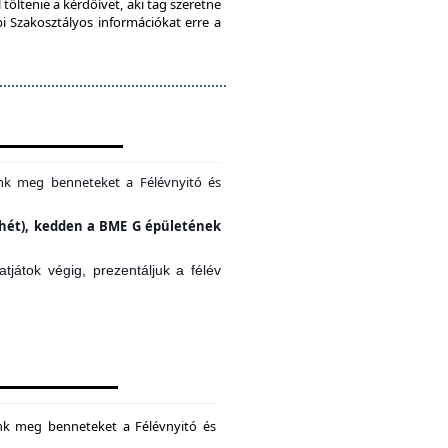
töltenie a kérdőívet, aki tag szeretne
bi Szakosztályos információkat erre a
unk meg benneteket a Félévnyitó és
si hét), kedden a BME G épületének
játok végig, prezentáljuk a félév
unk meg benneteket a Félévnyitó és