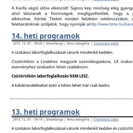
A Karifa végül időre elkészült! Sajnos kép minőség elég gyenge
ahol látszanak a finomságok, megfigyelhetőek, hogy a d
elkészítve.
Kérlek Titeket minden felületen reklámozzátok,
felebarátoknak szóljatok, hogy nyomják a
http://www.bme.hu/kar
14. heti programok
2015. 12. 07. - 09:20 | SimonGergo | Nincs kategória. |
0 komment eddig
A szokásos laborfoglalkozással várunk mindenkit kedden.
Csütörtökön a Lindéhez megyünk üzemlátogatásra, 14 órakor 
eseményhez szabadon lehet csatlakozni.
Csütörtökön laborfoglalkozás NEM LESZ.
A kabátrendeléseket ezen a héten lehet már csak leadni.
13. heti programok
2015. 12. 07. - 09:19 | SimonGergo | Nincs kategória. |
0 komment eddig
A szokásos laborfoglalkozással várunk mindenkit kedden és csütört