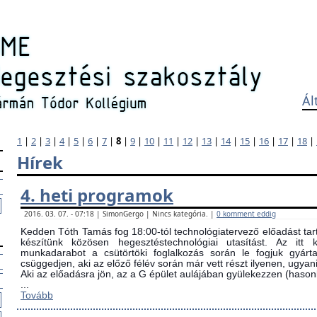
Ál
1
|
2
|
3
|
4
|
5
|
6
|
7
|
8
|
9
|
10
|
11
|
12
|
13
|
14
|
15
|
16
|
17
|
18
|
Hírek
4. heti programok
2016. 03. 07. - 07:18 | SimonGergo | Nincs kategória. |
0 komment eddig
Kedden Tóth Tamás fog 18:00-tól technológiatervező előadást tarta
készítünk közösen hegesztéstechnológiai utasítást. Az itt
munkadarabot a csütörtöki foglalkozás során le fogjuk gyárta
csüggedjen, aki az előző félév során már vett részt ilyenen, ugyani
Aki az előadásra jön, az a G épület aulájában gyülekezzen (ha
...
Tovább