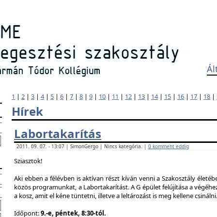
Ál
1
|
2
|
3
|
4
|
5
|
6
|
7
|
8
|
9
|
10
|
11
|
12
|
13
|
14
|
15
|
16
|
17
|
18
|
Hírek
Labortakarítás
2011. 09. 07. - 13:07 | SimonGergo | Nincs kategória. |
0 komment eddig
Sziasztok!
Aki ebben a félévben is aktívan részt kíván venni a Szakosztály életé
közös programunkat, a Labortakarítást. A G épület felújítása a végéhez
a kosz, amit el kéne tüntetni, illetve a leltározást is meg kellene csinálni
Időpont:
9.-e, péntek, 8:30-tól.