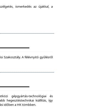
élgetés, ismerkedés az újakkal, a
 Szakosztály. A félévnyitó gyűlésről
zi gépgyártás-technológiai és
bb hegesztéstechnikai kiállítás, így
dási időben a HK tömbben.