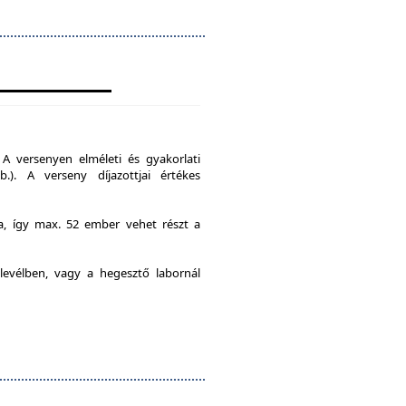
A versenyen elméleti és gyakorlati
b.). A verseny díjazottjai értékes
ia, így max. 52 ember vehet részt a
levélben, vagy a hegesztő labornál