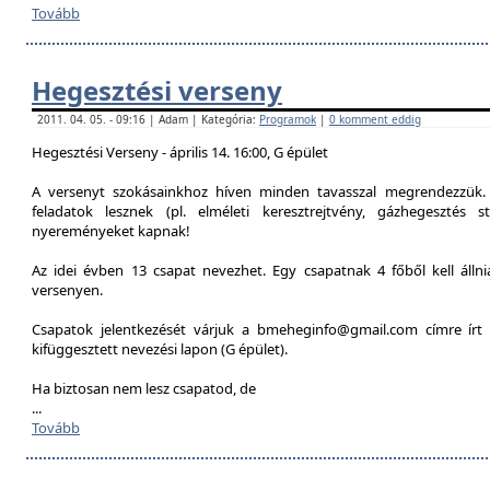
Tovább
Hegesztési verseny
2011. 04. 05. - 09:16 | Adam | Kategória:
Programok
|
0 komment eddig
Hegesztési Verseny - április 14. 16:00, G épület
A versenyt szokásainkhoz híven minden tavasszal megrendezzük. 
feladatok lesznek (pl. elméleti keresztrejtvény, gázhegesztés st
nyereményeket kapnak!
Az idei évben 13 csapat nevezhet. Egy csapatnak 4 főből kell álln
versenyen.
Csapatok jelentkezését várjuk a bmeheginfo@gmail.com címre írt 
kifüggesztett nevezési lapon (G épület).
Ha biztosan nem lesz csapatod, de
...
Tovább