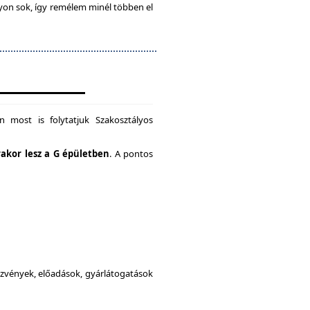
gyon sok, így remélem minél többen el
 most is folytatjuk Szakosztályos
rakor lesz a G épületben
. A pontos
dezvények, előadások, gyárlátogatások