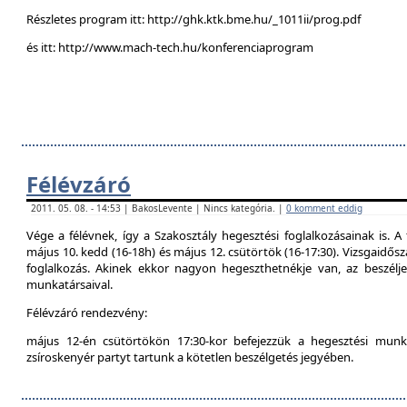
Részletes program itt: http://ghk.ktk.bme.hu/_1011ii/prog.pdf
és itt: http://www.mach-tech.hu/konferenciaprogram
Félévzáró
2011. 05. 08. - 14:53 | BakosLevente | Nincs kategória. |
0 komment eddig
Vége a félévnek, így a Szakosztály hegesztési foglalkozásainak is. A 
május 10. kedd (16-18h) és május 12. csütörtök (16-17:30). Vizsgaidő
foglalkozás. Akinek ekkor nagyon hegeszthetnékje van, az beszél
munkatársaival.
Félévzáró rendezvény:
május 12-én csütörtökön 17:30-kor befejezzük a hegesztési munká
zsíroskenyér partyt tartunk a kötetlen beszélgetés jegyében.