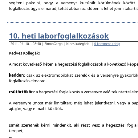
segíteni pakolni, hogy a versenyt kultúrált körülmének között 
foglalkozás úgyis elmarad, tehát abban az időben is lehet jönni takartít
10. heti laborfoglalkozások
2011. 04. 10. - 08:40 | SimonGergo | Nincs kategória. |
0 komment eddig
Kedves Kollegák!
A most következő héten a hegesztési foglalkozások a következő képpe
kedden
: csak az elektromobilokat szerelők és a versenyre gyakorló
foglalkozás elmarad.
csütörtökön
: a hegesztési foglalkozás a versenyre való tekintettel el
A versenyre (most már limitáltan) még lehet jelentkezni. Vagy a pap
ajtaján, vagy e-mail-t küldtök.
Ismét szeretnék kérni mindenkit, aki részt vesz a hegesztési fogl
terepet,
...