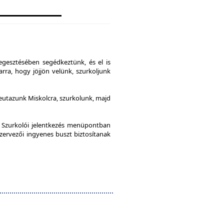
gesztésében segédkeztünk, és el is
rra, hogy jöjjön velünk, szurkoljunk
leutazunk Miskolcra, szurkolunk, majd
a Szurkolói jelentkezés menüpontban
szervezői ingyenes buszt biztosítanak