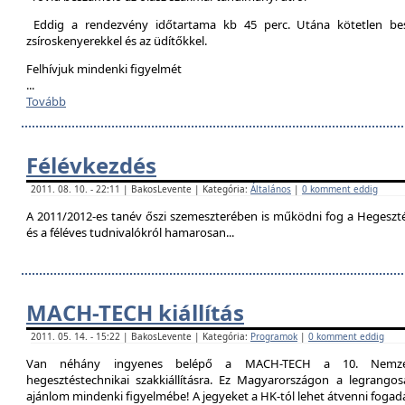
Eddig a rendezvény időtartama kb 45 perc. Utána kötetlen besz
zsíroskenyerekkel és az üdítőkkel.
Felhívjuk mindenki figyelmét
...
Tovább
Félévkezdés
2011. 08. 10. - 22:11 | BakosLevente | Kategória:
Általános
|
0 komment eddig
A 2011/2012-es tanév őszi szemeszterében is működni fog a Hegesztési
és a féléves tudnivalókról hamarosan...
MACH-TECH kiállítás
2011. 05. 14. - 15:22 | BakosLevente | Kategória:
Programok
|
0 komment eddig
Van néhány ingyenes belépő a MACH-TECH a 10. Nemzetkö
hegesztéstechnikai szakkiállításra. Ez Magyarországon a legrangosa
ajánlom mindenki figyelmébe! A jegyeket a HK-tól lehet átvenni foga