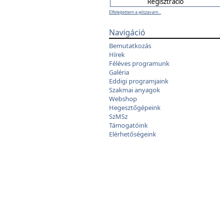
Elfelejtettem a jelszavam...
Navigáció
Bemutatkozás
Hírek
Féléves programunk
Galéria
Eddigi programjaink
Szakmai anyagok
Webshop
Hegesztőgépeink
SzMSz
Támogatóink
Elérhetőségeink