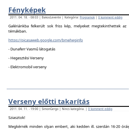
Fényképek
2011. 04. 18. - 08:03 | BakosLevente | Kategória:
Programok
|
0 komment eddig
Galériánkba felkerült sok friss kép, melyeket megtekinthettek az 
témákban.
https://picasaweb.google.com/bmeheginfo
- Dunaferr Vasmű látogatás
- Hegesztési Verseny
- Elektromobil verseny
Verseny előtti takarítás
2011. 04. 11. - 19:00 | SimonGergo | Nincs kategória. |
0 komment eddig
Sziasztok!
Megkérnék minden olyan embert, aki kedden ill. szerdán 16-20 óráig