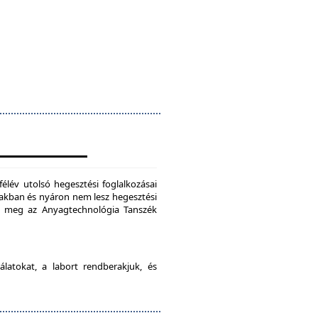
félév utolsó hegesztési foglalkozásai
szakban és nyáron nem lesz hegesztési
je meg az Anyagtechnológia Tanszék
latokat, a labort rendberakjuk, és