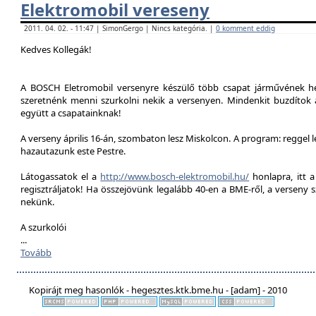
Elektromobil vereseny
2011. 04. 02. - 11:47 | SimonGergo | Nincs kategória. |
0 komment eddig
Kedves Kollegák!
A BOSCH Eletromobil versenyre készülő több csapat járművének he
szeretnénk menni szurkolni nekik a versenyen. Mindenkit buzdítok a
együtt a csapatainknak!
A verseny április 16-án, szombaton lesz Miskolcon. A program: reggel 
hazautazunk este Pestre.
Látogassatok el a
http://www.bosch-elektromobil.hu/
honlapra, itt 
regisztráljatok! Ha összejövünk legalább 40-en a BME-ről, a verseny 
nekünk.
A szurkolói
...
Tovább
Kopirájt meg hasonlók - hegesztes.ktk.bme.hu - [adam] - 2010