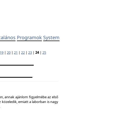
talános
Programok
System
19
|
20
|
21
|
22
|
23
|
24
|
25
ben, annak ajánlom figyelmébe az első
 közeledik, emiatt a laborban is nagy
.