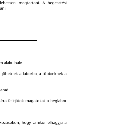
lehessen megtartani. A hegesztési
ani.
n alakulnak:
k jöhetnek a laborba, a többieknek a
marad.
írra felírjátok magatokat a heglabor
alkozásokon, hogy amikor elhagyja a