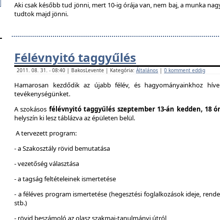
Aki csak később tud jönni, mert 10-ig órája van, nem baj, a munka na
tudtok majd jönni.
Félévnyitó taggyűlés
2011. 08. 31. - 08:40 | BakosLevente | Kategória:
Általános
|
0 komment eddig
Hamarosan kezdődik az újabb félév, és hagyományainkhoz híven
tevékenységünket.
A szokásos
félévnyitó taggyűlés szeptember 13-án kedden, 18 ó
helyszín ki lesz táblázva az épületen belül.
A tervezett program:
- a Szakosztály rövid bemutatása
- vezetőség választása
- a tagság feltételeinek ismertetése
- a féléves program ismertetése (hegesztési foglalkozások ideje, ren
stb.)
- rövid beszámoló az olasz szakmai-tanulmányi útról