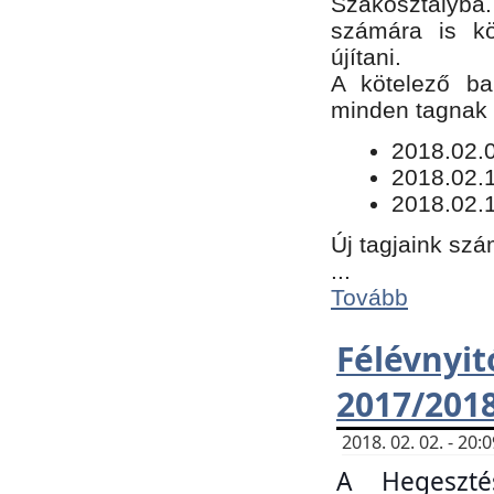
Szakosztályba.
számára is kö
újítani.
​A kötelező ba
minden tagnak m
​2018.02.
2018.02.
2018.02.1
Új tagjaink szá
...
Tovább
Félévn
2017/201
2018. 02. 02. - 20
A Hegeszté