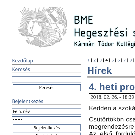
Kezdőlap
1
|
2
|
3
|
4
|
5
|
6
|
7
|
8
Hírek
Keresés
4. heti p
2018. 02. 26. - 18:
Bejelentkezés
Kedden a szokás
Csütörtökön csa
megrendezésre 
Az első forduló