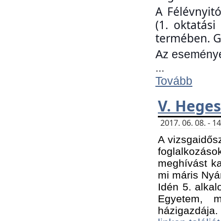
A Félévnyit
(1. oktatás
termében. G
Az eseményen
...
Tovább
V. Heges
2017. 06. 08. - 
A vizsgaidős
foglalkozás
meghívást ka
mi máris Nyár
Idén 5. alka
Egyetem, m
házigazdája.