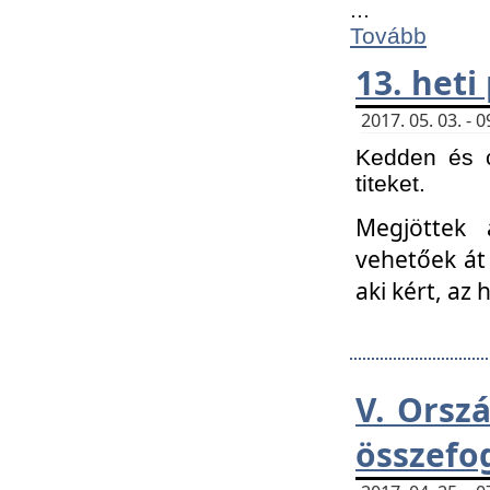
...
Tovább
13. heti
2017. 05. 03. -
Kedden és c
titeket.
Megjöttek 
vehetőek át
aki kért, az
V. Orsz
összefo