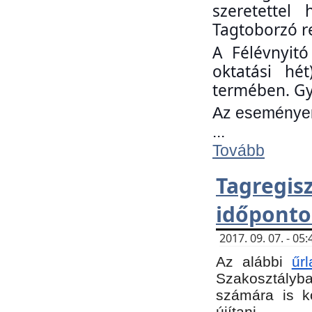
szeretettel
Tagtoborzó r
A Félévnyitó
oktatási hé
termében. Gy
Az eseményen 
...
Tovább
Tagregi
időponto
2017. 09. 07. - 0
Az alábbi
űr
Szakosztályba.
számára is k
újítani.