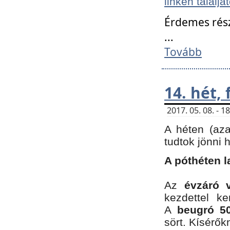
linken találjá
Érdemes rés
...
Tovább
14. hét,
2017. 05. 08. - 
A héten (az
tudtok jönni 
A póthéten l
Az
évzáró 
kezdettel k
A
beugró 50
sört. Kísérő