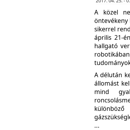
2017. 04. 25. -
A közel ne
öntevékeny k
sikerrel re
április 21-
hallgató ve
robotikáb
tudományok 
A délután k
állomást kel
mind gyak
roncsolás
különböző
gázszükségl
...