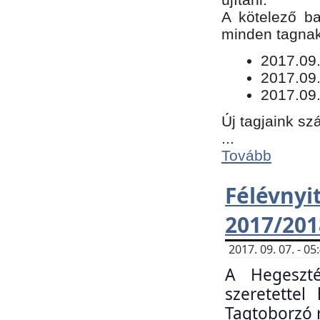
​A kötelező b
minden tagnak 
​2017.09
2017.09
2017.09.
Új tagjaink sz
...
Tovább
Félévn
2017/201
2017. 09. 07. - 
A Hegeszté
szeretette
Tagtoborzó 