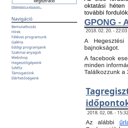
oktatási héten
Elfelejtettem a jelszavam...
további fordulók
Navigáció
GPONG - A
Bemutatkozás
2018. 02. 20. - 22:03
Hírek
Féléves programunk
A Hegesztési
Galéria
bajnokságot.
Eddigi programjaink
Szakmai anyagok
A facebook es
Webshop
Hegesztőgépeink
minden informáci
SzMSz
Találkozzunk a 3
Támogatóink
Elérhetőségeink
Tagregi
időpontok
2018. 02. 08. - 15
Az alábbi
űrl