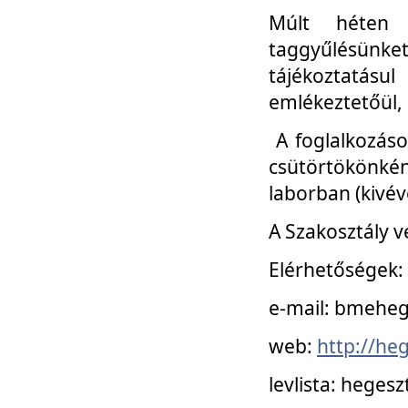
Múlt héten 
taggyűlésünke
tájékoztatásul
emlékeztetőül, a
A foglalkozáso
csütörtökönké
laborban (kivév
A Szakosztály v
Elérhetőségek:
e-mail: bmehe
web:
http://he
levlista: hege