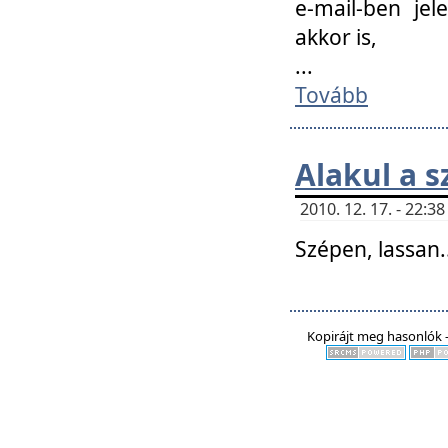
e-mail-ben jel
akkor is,
...
Tovább
Alakul a s
2010. 12. 17. - 22:
Szépen, lassan..
Kopirájt meg hasonlók -