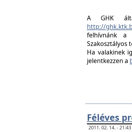
A GHK álta
http://ghk.ktk
felhívnánk a
Szakosztályos t
Ha valakinek i
jelentkezzen a
Féléves p
2011. 02. 14. - 21: