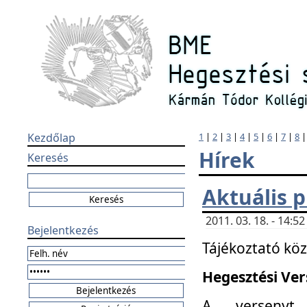
Kezdőlap
1
|
2
|
3
|
4
|
5
|
6
|
7
|
8
Hírek
Keresés
Aktuális 
2011. 03. 18. - 14:
Bejelentkezés
Tájékoztató kö
Hegesztési Vers
A versenyt 