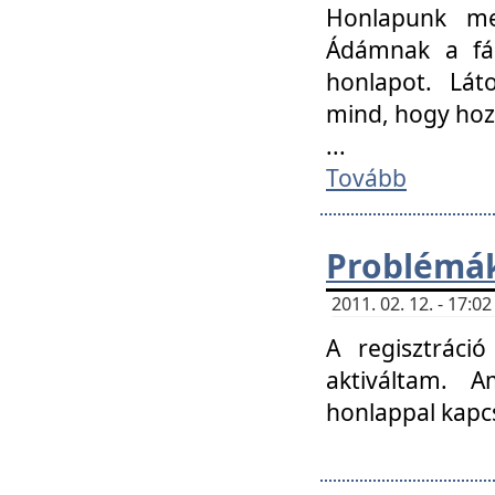
Honlapunk me
Ádámnak a fár
honlapot. Lát
mind, hogy hoz
...
Tovább
Problémák
2011. 02. 12. - 17:
A regisztráci
aktiváltam. 
honlappal kapcs