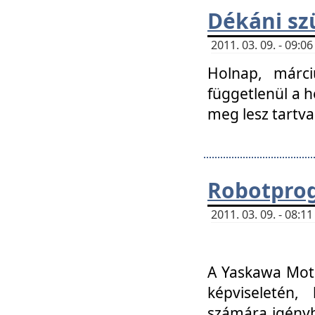
Dékáni sz
2011. 03. 09. - 09:
Holnap, márci
függetlenül a h
meg lesz tartva
Robotpro
2011. 03. 09. - 08:
A Yaskawa Moto
képviseletén, 
számára igényb