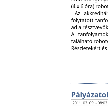
(4 x 6 óra) ro
Az akkreditál
folytatott tan
ad a résztvevő
A tanfolyamok
található robot
Részletekért és
Pályázato
2011. 03. 09. - 08: