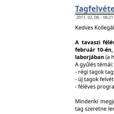
Tagfelvéte
2011. 02. 08. - 06:
Kedves Kollegá
A tavaszi fél
február 10-én,
laborjában
(a 
A gyűlés témái:
- régi tagok t
- új tagok felvé
- féléves prog
Mindenki megje
tag szeretne le