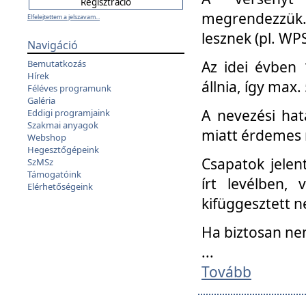
megrendezzük.
Elfelejtettem a jelszavam...
lesznek (pl. WPS
Navigáció
Az idei évben 
Bemutatkozás
Hírek
állnia, így max
Féléves programunk
Galéria
A nevezési hat
Eddigi programjaink
Szakmai anyagok
miatt érdemes 
Webshop
Hegesztőgépeink
Csapatok jele
SzMSz
Támogatóink
írt levélben,
Elérhetőségeink
kifüggesztett n
Ha biztosan ne
...
Tovább