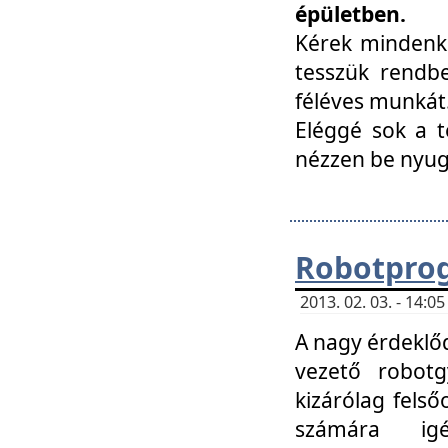
épületben.
Kérek mindenki
tesszük rendbe
féléves munkát
Eléggé sok a te
nézzen be nyu
Robotprog
2013. 02. 03. - 14:
A nagy érdeklőd
vezető robotg
kizárólag felső
számára ig