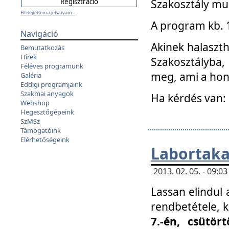
Szakosztály mu
Elfelejtettem a jelszavam...
A program kb. 1 
Navigáció
Akinek halaszth
Bemutatkozás
Hírek
Szakosztályba,
Féléves programunk
meg, ami a hon
Galéria
Eddigi programjaink
Szakmai anyagok
Ha kérdés van:
Webshop
Hegesztőgépeink
SzMSz
Támogatóink
Elérhetőségeink
Labortaka
2013. 02. 05. - 09:
Lassan elindul a
rendbetétele, k
7.-én, csütör