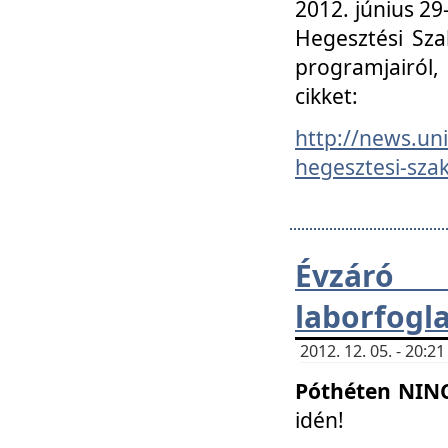
2012. június 2
Hegesztési Sza
programjairól,
cikket:
http://news.un
hegesztesi-szak
Évzáró 
laborfogl
2012. 12. 05. - 20:
Póthéten NIN
idén!