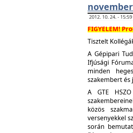
november 
2012. 10. 24. - 15:
FIGYELEM! Pro
Tisztelt Kollégá
A Gépipari Tu
Ifjúsági Fóru
minden heges
szakembert és 
A GTE HSZO I
szakembereinek
közös szakmai
versenyekkel sz
során bemutatk