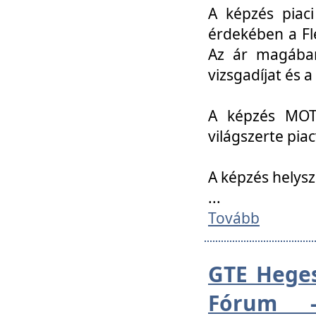
A képzés piac
érdekében a Fl
Az ár magában 
vizsgadíjat és a
A képzés MOT
világszerte pia
A képzés helys
...
Tovább
GTE Heges
Fórum -