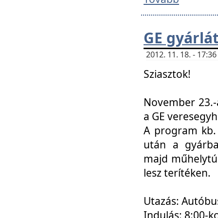
GE gyárlá
2012. 11. 18. - 17:
Sziasztok!
November 23.-á
a GE veresegyh
A program kb. 
után a gyárba
majd műhelytúr
lesz terítéken.
Utazás: Autóbu
Indulás: 8:00-k