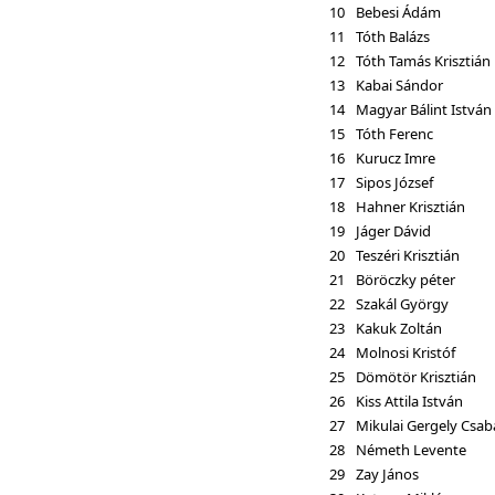
10
Bebesi Ádám
11
Tóth Balázs
12
Tóth Tamás Krisztián
13
Kabai Sándor
14
Magyar Bálint István
15
Tóth Ferenc
16
Kurucz Imre
17
Sipos József
18
Hahner Krisztián
19
Jáger Dávid
20
Teszéri Krisztián
21
Böröczky péter
22
Szakál György
23
Kakuk Zoltán
24
Molnosi Kristóf
25
Dömötör Krisztián
26
Kiss Attila István
27
Mikulai Gergely Csab
28
Németh Levente
29
Zay János