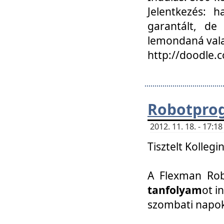
Jelentkezés: h
garantált, de
lemondaná vala
http://doodle.
Robotpro
2012. 11. 18. - 17:
Tisztelt Kollegi
A Flexman Robo
tanfolyam
ot i
szombati napo