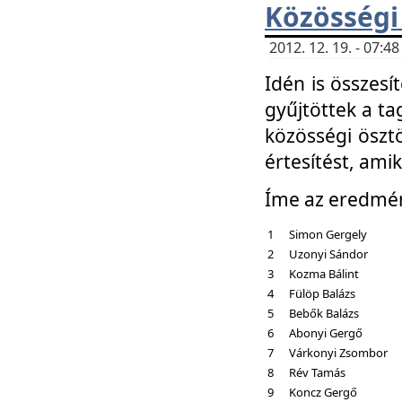
Közösségi
2012. 12. 19. - 07:
Idén is összesí
gyűjtöttek a ta
közösségi ösztö
értesítést, amik
Íme az eredmé
1
Simon Gergely
2
Uzonyi Sándor
3
Kozma Bálint
4
Fülöp Balázs
5
Bebők Balázs
6
Abonyi Gergő
7
Várkonyi Zsombor
8
Rév Tamás
9
Koncz Gergő