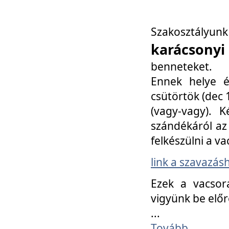
Szakosztály
karácsonyi
benneteket.
Ennek helye é
csütörtök (dec 1
(vagy-vagy). K
szándékáról az 
felkészülni a va
link a szavazás
Ezek a vacsor
vigyünk be előr
...
Tovább