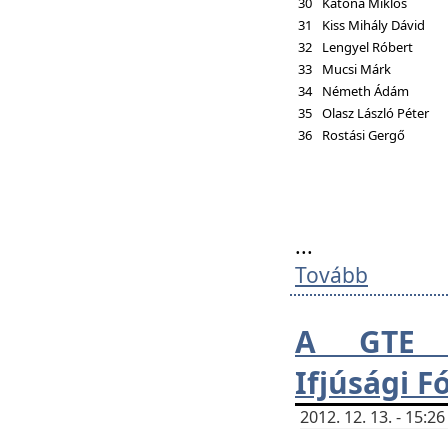
30
Katona Miklós
31
Kiss Mihály Dávid
32
Lengyel Róbert
33
Mucsi Márk
34
Németh Ádám
35
Olasz László Péter
36
Rostási Gergő
...
Tovább
A GTE H
Ifjúsági 
2012. 12. 13. - 15: