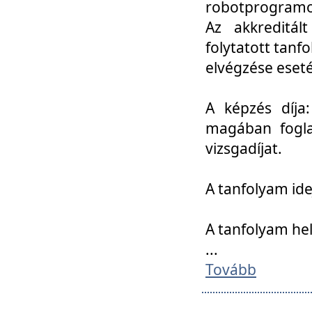
robotprogramoz
Az akkreditál
folytatott tan
elvégzése eset
A képzés díja
magában foglal
vizsgadíjat.
A tanfolyam ide
A tanfolyam he
...
Tovább