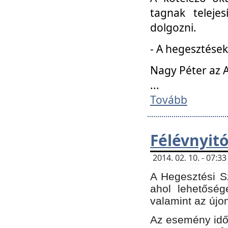
tagnak teleje
dolgozni.
- A hegesztések
Nagy Péter az A
...
Tovább
Félévnyit
2014. 02. 10. - 07:
A Hegesztési Sz
ahol lehetőség
valamint az újo
Az esemény időp