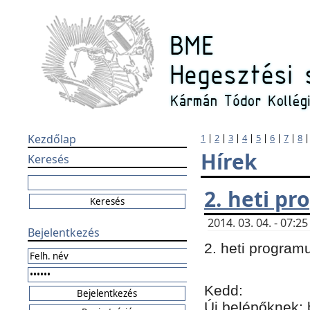
Kezdőlap
1
|
2
|
3
|
4
|
5
|
6
|
7
|
8
Hírek
Keresés
2. heti p
2014. 03. 04. - 07:
Bejelentkezés
2. heti program
Kedd:
Új belépőknek: 