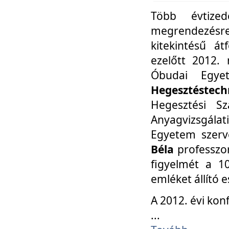
Több évtize
megrendezésr
kitekintésű á
ezelőtt 2012.
Óbudai Egy
Hegesztéstechn
Hegesztési Sz
Anyagvizsgála
Egyetem szerv
Béla
professzor
figyelmét a 10
emléket állító
A 2012. évi ko
...