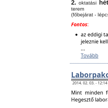
2.
hé
oktatási
terem
(főbejárat - lépc
Fontos
:
az eddigi 
jeleznie ke
...
Tovább
Laborpako
2014. 02. 03. - 12:
Mint minden f
Hegesztő labor