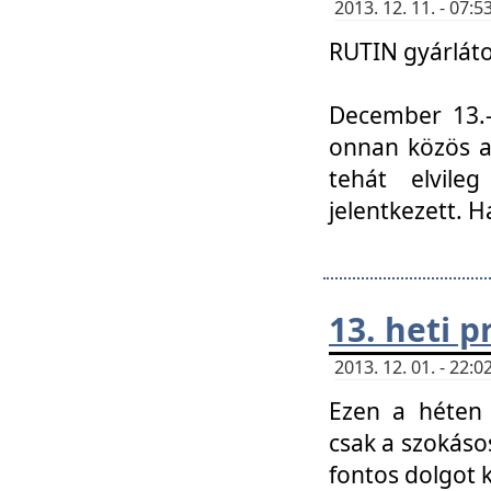
2013. 12. 11. - 07
RUTIN gyárláto
December 13.-á
onnan közös a
tehát elvile
jelentkezett. H
13. heti 
2013. 12. 01. - 22
Ezen a héten
csak a szokáso
fontos dolgot 