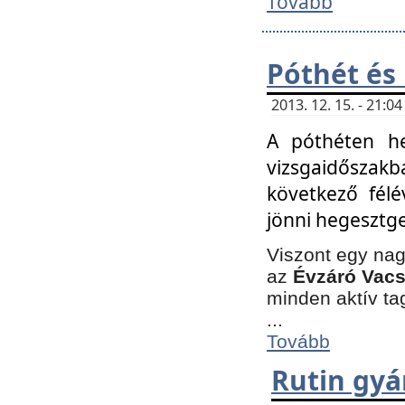
Tovább
Póthét és
2013. 12. 15. - 21:
A póthéten he
vizsgaidőszak
következő félé
jönni hegesztge
Viszont egy nag
az
Évzáró Vacs
minden aktív ta
...
Tovább
Rutin gyá