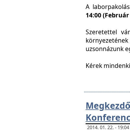
A laborpakolá
14:00 (Február
Szeretettel vá
környezetének
uzsonnázunk eg
Kérek mindenki
Megkezd
Konferenc
2014. 01. 22. - 19: