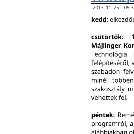
2013. 11. 25. - 09
kedd:
elkezdő
csütörtök:
Májlinger Ko
Technológia 
felépítéséről,
szabadon felv
minél többen
szakosztály m
vehettek fel.
péntek:
Remél
programról, a
alábbiakban ol