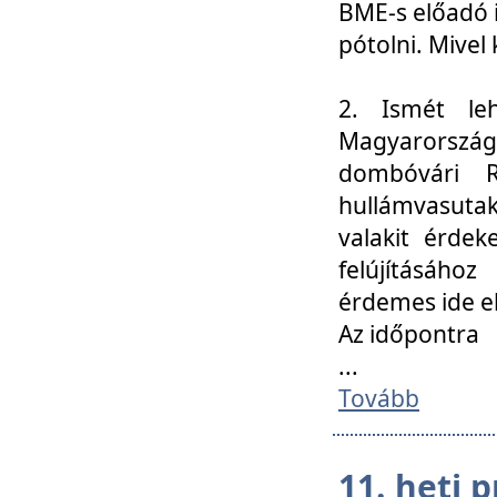
BME-s előadó i
pótolni. Mivel 
2. Ismét le
Magyarország
dombóvári R
hullámvasuta
valakit érdek
felújításáh
érdemes ide el
Az időpontra
...
Tovább
11. heti