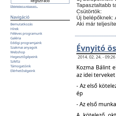
Tapasztaltabb t
Elfelejtettem a jelszavam...
Csütörtök:
Navigáció
Új belépőknek: 
Aki már teljesít
Bemutatkozás
Hírek
Féléves programunk
Galéria
Eddigi programjaink
Évnyitó ö
Szakmai anyagok
Webshop
2014. 02. 24. - 09:
Hegesztőgépeink
SzMSz
Kozma Bálint el
Támogatóink
Elérhetőségeink
az idei terveket
- Az első kötele
ép
- Az első munka
A kötelező ok