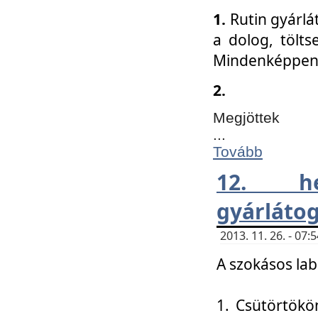
1.
Rutin gyárlá
a dolog, tölts
Mindenképpen 
2.
Megjöttek
...
Tovább
12. h
gyárlátog
2013. 11. 26. - 07
A szokásos lab
1. Csütörtökö