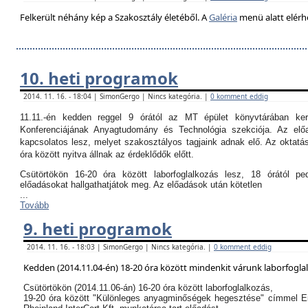
Felkerült néhány kép a Szakosztály életéből. A
Galéria
menü alatt elérh
10. heti programok
2014. 11. 16. - 18:04 | SimonGergo | Nincs kategória. |
0 komment eddig
11.11.-én kedden reggel 9 órától az MT épület könyvtárában k
Konferenciájának Anyagtudomány és Technológia szekciója. Az el
kapcsolatos lesz, melyet szakosztályos tagjaink adnak elő. Az oktatási
óra között nyitva állnak az érdeklődők előtt.
Csütörtökön 16-20 óra között laborfoglalkozás lesz, 18 órától p
előadásokat hallgathatjátok meg. Az előadások után kötetlen
...
Tovább
9. heti programok
2014. 11. 16. - 18:03 | SimonGergo | Nincs kategória. |
0 komment eddig
Kedden (2014.11.04-én) 18-20 óra között mindenkit várunk laborfogla
Csütörtökön (2014.11.06-án) 16-20 óra között laborfoglalkozás,
19-20 óra között "Különleges anyagminőségek hegesztése" címmel E