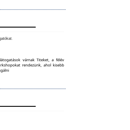
gatókat.
látogatások várnak Titeket, a félév
orkshopokat rendezünk, ahol kisebb
sgálni