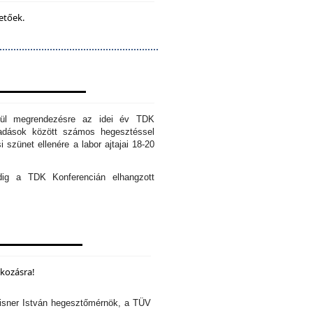
etőek.
erül megrendezésre az idei év TDK
őadások között számos hegesztéssel
 szünet ellenére a labor ajtajai 18-20
edig a TDK Konferencián elhangzott
lkozásra!
isner István hegesztőmérnök, a TÜV