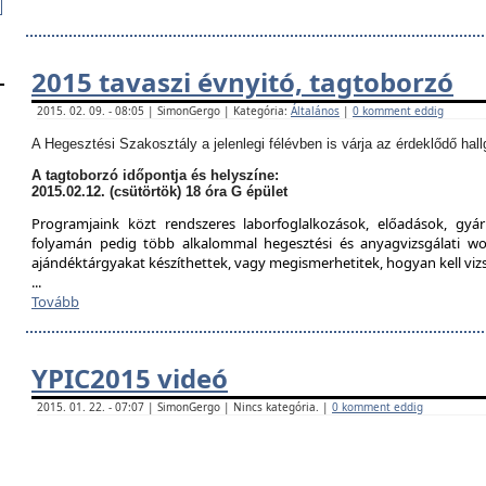
2015 tavaszi évnyitó, tagtoborzó
2015. 02. 09. - 08:05 | SimonGergo | Kategória:
Általános
|
0 komment eddig
A Hegesztési Szakosztály a jelenlegi félévben is várja az érdeklődő hall
A tagtoborzó időpontja és helyszíne:
2015.02.12. (csütörtök) 18 óra G épület
Programjaink közt rendszeres laborfoglalkozások, előadások, gyár
folyamán pedig több alkalommal hegesztési és anyagvizsgálati w
ajándéktárgyakat készíthettek, vagy megismerhetitek, hogyan kell viz
...
Tovább
YPIC2015 videó
2015. 01. 22. - 07:07 | SimonGergo | Nincs kategória. |
0 komment eddig