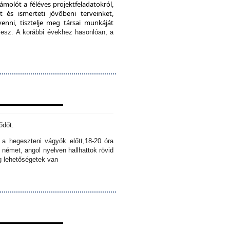
ámolót a féléves projektfeladatokról,
 és ismerteti jövőbeni terveinket,
enni, tisztelje meg társai munkáját
lesz.
A korábbi évekhez hasonlóan, a
ődőt.
k a hegeszteni vágyók előtt,
18-20 óra
 német, angol nyelven hallhattok rövid
ig lehetőségetek van