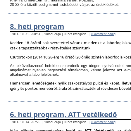
Rheinland InterCert Kft. munkatársa tart előadást,
20-22 óra között pedig ismét Estebéddel várjuk az érdeklődőket.
8. heti program
2014. 10. 31. - 08:54 | SimonGergo | Nincs kategória. |
0 komment eddig
Kedden 18 órától sok szeretettel várunk mindenkit a laborfoglalko
csak a tapasztaltabbak részvételére számítunk!
Csütörtökön (2014.10.28-án) 16 órától 20 óráig szintén laborfoglalkozá
Az elkövetkezendő hetekben szeretnék egy idegen nyelvű estet ren
angol/német nyelven hegesztési témakörben, kérem jelezze azt e-m
alkalmával a laborfelelősnek.
Hamarosan lehetőségetek nyílik szakosztályos pulcsi és kabát, illetve
igénylés pontos menetéről, árakról, színválasztékról rövidesen bőve
6. heti program, ATT vetélkedő
2014. 10. 14. - 07:20 | SimonGergo | Nincs kategória. |
0 komment eddig
Idén először megrendezésre kerül az
ATT Vetélkedő
, az Alak