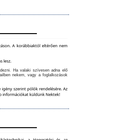
záson. A korábbiaktól eltérően nem
s lesz.
dezni. Ha valaki szívesen adna elő
ailben nekem, vagy a foglalkozások
 igény szerint pólók rendelésére. Az
bb információkat küldünk Nektek!
ítástechnikai, a Hegesztési és az