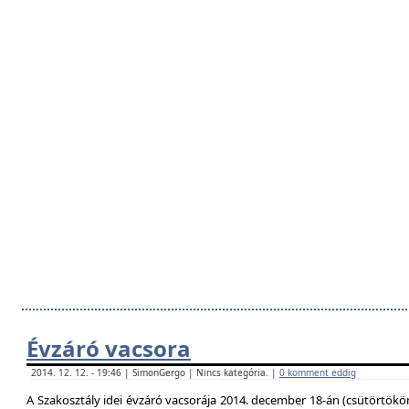
Évzáró vacsora
2014. 12. 12. - 19:46 | SimonGergo | Nincs kategória. |
0 komment eddig
A Szakosztály idei évzáró vacsorája 2014. december 18-án (csütörtökö