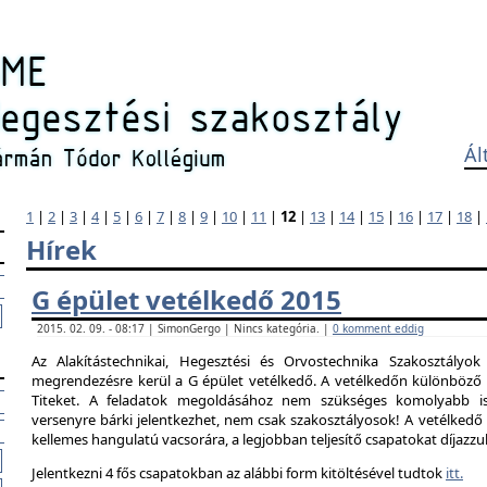
Ál
1
|
2
|
3
|
4
|
5
|
6
|
7
|
8
|
9
|
10
|
11
|
12
|
13
|
14
|
15
|
16
|
17
|
18
|
Hírek
G épület vetélkedő 2015
2015. 02. 09. - 08:17 | SimonGergo | Nincs kategória. |
0 komment eddig
Az Alakítástechnikai, Hegesztési és Orvostechnika Szakosztályok
megrendezésre kerül a G épület vetélkedő. A vetélkedőn különböző 
Titeket. A feladatok megoldásához nem szükséges komolyabb is
versenyre bárki jelentkezhet, nem csak szakosztályosok! A vetélked
kellemes hangulatú vacsorára, a legjobban teljesítő csapatokat díjazzu
Jelentkezni 4 fős csapatokban az alábbi form kitöltésével tudtok
itt.