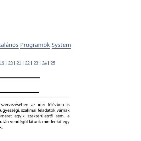
talános
Programok
System
19
|
20
|
21
|
22
|
23
|
24
|
25
 szervezésében az idei félévben is
ügyességi, szakmai feladatok várnak
meret egyik szakterületről sem, a
ő után vendégül látunk mindenkit egy
k.