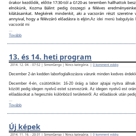
órakor kezdődik, előtte 17:30-tól a G120-as teremben hallhattok besz
elnökünk, Kozma Bálint pedig összegzi a féléves eredményeinket
kilátásainkat. Megkérek mindenkit, aki a vacsorán részt szeretne v
annyival, hogy a félévzáró előadásra is eljön.
Az idei menü babgulyás 
vacsorát mi
...
Tovább
13. és 14. heti program
2014. 12. 04. - 07:52 | SimonGergo | Nincs kategória. |
0 komment eddig
December 2-án kedden laborfoglalkozásra várunk minden kedves érdekl
December 4-én, csütörtökön:
16-20 óráig a labor ajtajai nyitva állna
között pedig idegen nyelvű estet szervezünk. Az idegen nyelvű est orán
előadásokat a hegesztés különböző területeiről. Az előadások után ped
...
Tovább
Új képek
2014. 11. 16. - 20:31 | SimonGergo | Nincs kategória. |
0 komment eddig