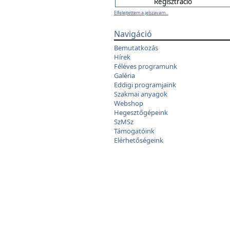
Elfelejtettem a jelszavam...
Navigáció
Bemutatkozás
Hírek
Féléves programunk
Galéria
Eddigi programjaink
Szakmai anyagok
Webshop
Hegesztőgépeink
SzMSz
Támogatóink
Elérhetőségeink