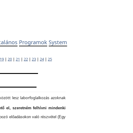
talános
Programok
System
19
|
20
|
21
|
22
|
23
|
24
|
25
özött lesz laborfoglalkozás azoknak
tő el, szeretném felhívni mindenki
lapozó előadásokon való részvétel (Egy