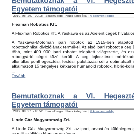
Bemutatkoznak a VI. Hegeszté
Egyetem támogatói
2019. 08. 29. - 20:18 | SimonGergo | Nincs kategória. |
0 komment eddig
Flexman Robotics Kft.
A Flexman Robotics Kft. A Yaskawa és az Axelent cégek hivatalo
A Yaskawa-Motoman ipari robotok az 1915-ben alapított 
robottechnikai divíziójának termékei. Az első ipari robotot a cég
több, mint 400 000 ipari robotot telepített világszerte, és ez
robotgyártó cégei közé került. A cég fejlesztései mértéka
ellenállás ponthegesztési, festési, palettázási célra optimalizált
alkalmazott 15 tengelyes kétkaros humanoid robotok, hibrid-koll
...
Tovább
Bemutatkoznak a VI. Hegeszté
Egyetem támogatói
2019. 08. 27. - 18:52 | SimonGergo | Nincs kategória. |
0 komment eddig
Linde Gáz Magyarország Zrt.
A Linde Gáz Magyarország Zrt. az ipari, orvosi és különleges
vezető szállítója Magyarországon.