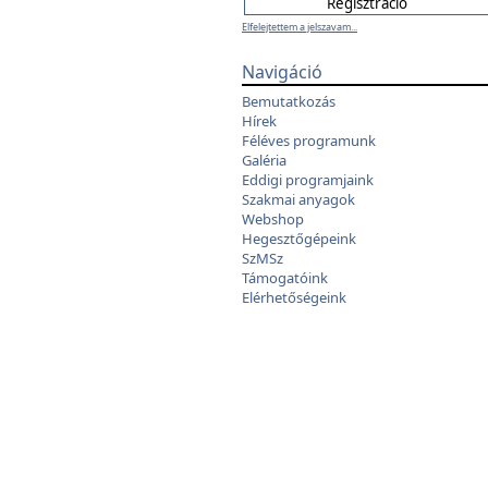
Elfelejtettem a jelszavam...
Navigáció
Bemutatkozás
Hírek
Féléves programunk
Galéria
Eddigi programjaink
Szakmai anyagok
Webshop
Hegesztőgépeink
SzMSz
Támogatóink
Elérhetőségeink