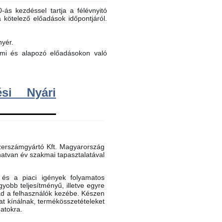
ás kezdéssel tartja a félévnyitó
a kötelező előadások időpontjáról.
nyér.
elmi és alapozó előadásokon való
si Nyári
erszámgyártó Kft. Magyarország
atvan év szakmai tapasztalatával
és a piaci igények folyamatos
gyobb teljesítményű, illetve egyre
ad a felhasználók kezébe. Készen
t kínálnak, termékösszetételeket
datokra.