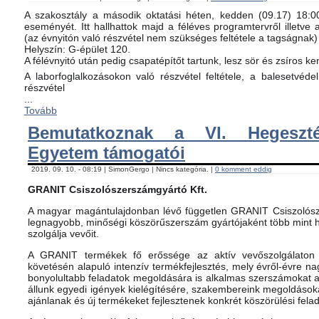
A szakosztály a második oktatási héten, kedden (09.17) 18:00-
eseményét. Itt hallhattok majd a féléves programtervről illetve 
(az évnyitón való részvétel nem szükséges feltétele a tagságnak)
Helyszín: G-épület 120.
A félévnyitó után pedig csapatépítőt tartunk, lesz sör és zsíros ke
A laborfoglalkozásokon való részvétel feltétele, a balesetvéd
részvétel
...
Tovább
Bemutatkoznak a VI. Hegeszté
Egyetem támogatói
2019. 09. 10. - 08:19 | SimonGergo | Nincs kategória. |
0 komment eddig
GRANIT Csiszolószerszámgyártó Kft.
A magyar magántulajdonban lévő független GRANIT Csiszolósz
legnagyobb, minőségi köszörűszerszám gyártójaként több mint h
szolgálja vevőit.
A GRANIT termékek fő erőssége az aktív vevőszolgálaton 
követésén alapuló intenzív termékfejlesztés, mely évről-évre na
bonyolultabb feladatok megoldására is alkalmas szerszámokat 
állunk egyedi igények kielégítésére, szakembereink megoldásoka
ajánlanak és új termékeket fejlesztenek konkrét köszörülési fela