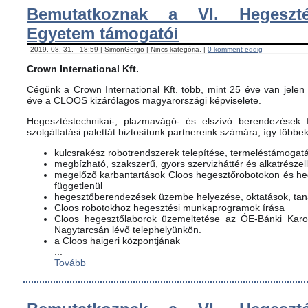
Bemutatkoznak a VI. Hegeszté
Egyetem támogatói
2019. 08. 31. - 18:59 | SimonGergo | Nincs kategória. |
0 komment eddig
Crown International Kft.
Cégünk a Crown International Kft. több, mint 25 éve van jelen 
éve a CLOOS kizárólagos magyarországi képviselete.
Hegesztéstechnikai-, plazmavágó- és elszívó berendezések f
szolgáltatási palettát biztosítunk partnereink számára, így többe
kulcsrakész robotrendszerek telepítése, termeléstámogat
megbízható, szakszerű, gyors szervizháttér és alkatrészel
megelőző karbantartások Cloos hegesztőrobotokon és h
függetlenül
hegesztőberendezések üzembe helyezése, oktatások, ta
Cloos robotokhoz hegesztési munkaprogramok írása
Cloos hegesztőlaborok üzemeltetése az ÓE-Bánki Karon
Nagytarcsán lévő telephelyünkön.
a Cloos haigeri központjának
...
Tovább