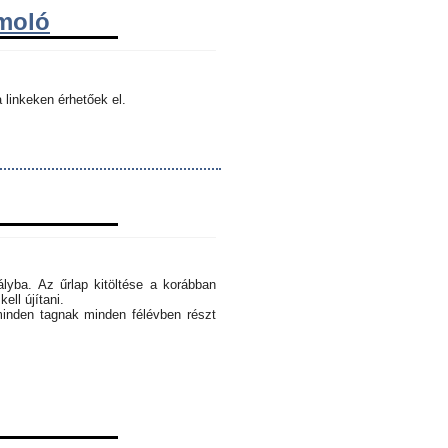
ámoló
 linkeken érhetőek el.
ályba. Az űrlap kitöltése a korábban
ell újítani.
minden tagnak minden félévben részt