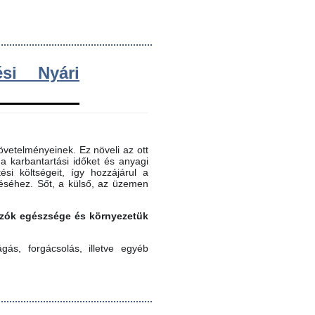
si Nyári
vetelményeinek. Ez növeli az ott
 a karbantartási időket és anyagi
ési költségeit, így hozzájárul a
éséhez. Sőt, a külső, az üzemen
gozók egészsége és környezetük
ás, forgácsolás, illetve egyéb