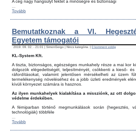
A cég nagy hangsúlyt fektet a minőségre és biztonsági
...
Tovább
Bemutatkoznak a VI. Hegeszté
Egyetem támogatói
2019. 09. 02. - 21:01 | SimonGergo | Nincs kategória. |
0 komment eddig
KL-System Kft.
A tiszta, biztonságos, egészséges munkahely része a mai kor kö
dolgozók elégedettségét, teljesítményét, csökkenti a kieső- és
ráfordításokat, valamint jelentősen mérsékelheti az üzem fűt
termelékenység növeléséhez és a jobb üzleti eredmények elér
kívüli környezet számára is hasznos.
Az ilyen munkahelyek kialakítása a missziónk, az ott dol
védelme érdekében.
A fémiparban történő megmunkálások során (hegesztés, vág
technológiák) többféle
...
Tovább