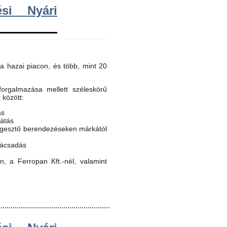
si Nyári
a hazai piacon, és több, mint 20
orgalmazása mellett széleskörű
k között:
ás
látás
egesztő berendezéseken márkától
nácsadás
, a Ferropan Kft.-nél, valamint