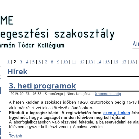
Ál
1
|
2
|
3
|
4
|
5
|
6
|
7
|
8
|
9
|
10
|
11
|
12
|
13
|
14
|
15
|
16
|
17
|
18
|
Hírek
3. heti programok
2019. 09. 23. - 05:38 | SimonGergo | Nincs kategória. |
0 komment eddig
A héten kedden a szokásos időben 18-20, csütörtökön pedig 16-18 k
akik már részt vettek a kötelező előadásokon.
Elindult a tagregisztráció! A regisztrációs form
ezen a linken
érhe
figyelmét, hogy a tagságot minden félévben meg kell újítani!
A laborfoglalkozásokon való részvétel feltétele, a balesetvédelmi és a
félévben egyszer kell részt venni.). A balesetvédelmi
...
Tovább