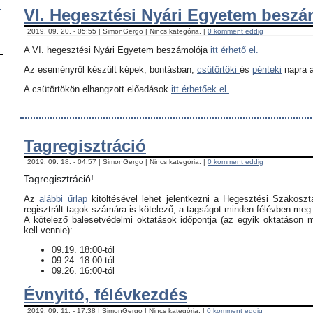
VI. Hegesztési Nyári Egyetem besz
2019. 09. 20. - 05:55 | SimonGergo | Nincs kategória. |
0 komment eddig
A VI. hegesztési Nyári Egyetem beszámolója
itt érhető el.
Az eseményről készült képek, bontásban,
csütörtöki
és
pénteki
napra a
A csütörtökön elhangzott előadások
itt érhetőek el.
Tagregisztráció
2019. 09. 18. - 04:57 | SimonGergo | Nincs kategória. |
0 komment eddig
Tagregisztráció!
Az
alábbi űrlap
kitöltésével lehet jelentkezni a Hegesztési Szakoszt
regisztrált tagok számára is kötelező, a tagságot minden félévben meg k
​A kötelező balesetvédelmi oktatások időpontja (az egyik oktatáson 
kell vennie):
09.19. 18:00-tól
09.24. 18:00-tól
09.26. 16:00-tól
Évnyitó, félévkezdés
2019. 09. 11. - 17:38 | SimonGergo | Nincs kategória. |
0 komment eddig