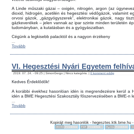
A Linde műszaki gázai – oxigén, nitrogén, argon (az úgynevez
dioxid, hidrogén, acetilén és hegesztési védőgázok, valamint
orvosi gázok, „gázgyógyszerek”, elektronikai gázok, nagy tis
gázkeverékek – jelen vannak az ipar szinte minden területén é
tudományban, a kutatásban és a gyógyászatban.
Cégünk a legkisebb palacktól és a nagyon érzékeny
...
Tovább
VI. Hegesztési Nyári Egyetem felhív
2019. 07. 24. - 09:25 | SimonGergo | Nincs kategória. |
0 komment eddig
Kedves Érdeklődők!
A korábbi évekhez hasonlóan idén is megrendezésre kerül a H
idén a BME Hegesztési Szakosztály főszervezésében a BME-n le
...
Tovább
Kopirájt meg hasonlók - hegesztes.ktk.bme.hu -