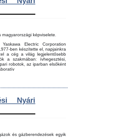
si Nyári
s magyarországi képviselete.
Yaskawa Electric Corporation
 1977-ben készítette el, napjainkra
zel a cég a világ legjelentősebb
dók a szakmában: ívhegesztési,
 ipari robotok, az iparban elsőként
aboratív
si Nyári
 gázok és gázberendezések egyik