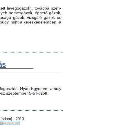
ett levegőgázok), továbbá szén-
 egyéb nemesgázok, éghető gázok,
ztaságú gázok, vizsgáló gázok és
ppúgy, mint a kereskedelemben, a
ás
egesztési Nyári Egyetem, amely 
sz szeptember 5-6 között.
 [adam] - 2010