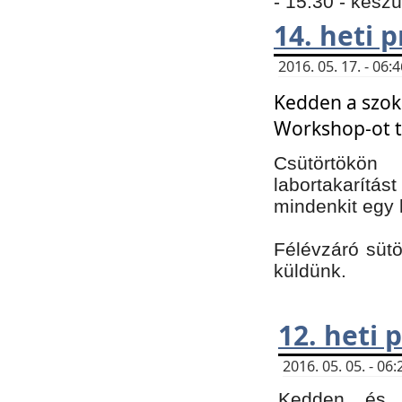
- 15:30 - kész
14. heti
2016. 05. 17. - 06
Kedden a szoká
Workshop-ot t
Csütörtökön
labortakarítást
mindenkit egy 
Félévzáró sütö
küldünk.
12. heti
2016. 05. 05. - 0
Kedden és c