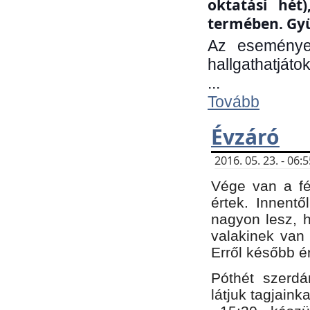
oktatási hét
termében. Gyü
Az eseménye
hallgathatjáto
...
Tovább
Évzáró
2016. 05. 23. - 06
Vége van a fé
értek. Innent
nagyon lesz, 
valakinek van
Erről később é
Póthét szerdá
látjuk tagjaink