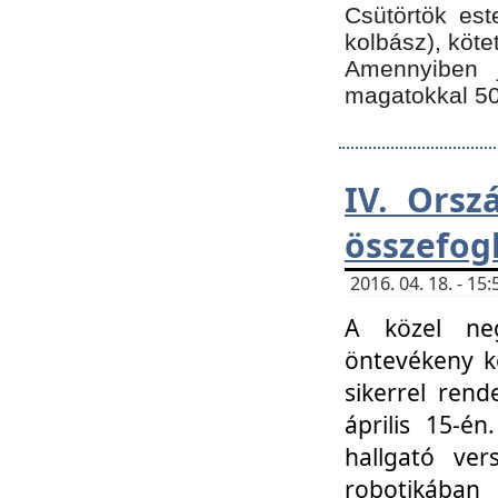
Csütörtök est
kolbász), köte
Amennyiben 
magatokkal 50
IV. Orsz
összefog
2016. 04. 18. - 1
A közel neg
öntevékeny k
sikerrel ren
április 15-é
hallgató ver
robotikába