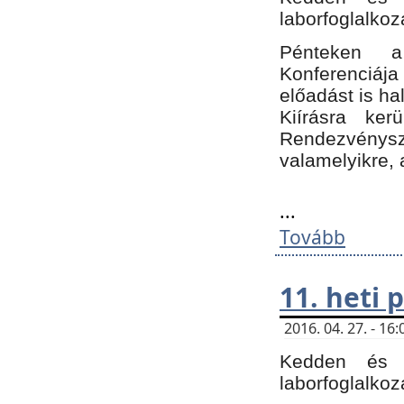
laborfoglalkoz
Pénteken 
Konferenciá
előadást is h
Kiírásra ke
Rendezvénysze
valamelyikre, 
...
Tovább
11. heti
2016. 04. 27. - 1
Kedden és c
laborfoglalkoz