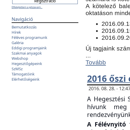
​A kötelező bal
Elfelejtettem a jelszavam...
oktatáson minde
Navigáció
​2016.09.
Bemutatkozás
2016.09.1
Hírek
2016.09.2
Féléves programunk
Galéria
Új tagjaink szám
Eddigi programjaink
Szakmai anyagok
...
Webshop
Tovább
Hegesztőgépeink
SzMSz
Támogatóink
2016 őszi
Elérhetőségeink
2016. 08. 28. - 12
A Hegesztési 
hívunk meg 
rendezvényünk
A Félévnyitó 