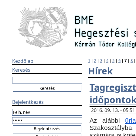
Kezdőlap
1
|
2
|
3
|
4
|
5
|
6
|
7
|
8
Hírek
Keresés
Tagregi
időponto
Bejelentkezés
2016. 09. 13. - 05:
Az alábbi
űr
Szakosztályba.
számára is köte