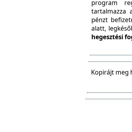
program reg
tartalmazza a
pénzt befizet
alatt, legkés
hegesztési fo
Kopirájt meg 