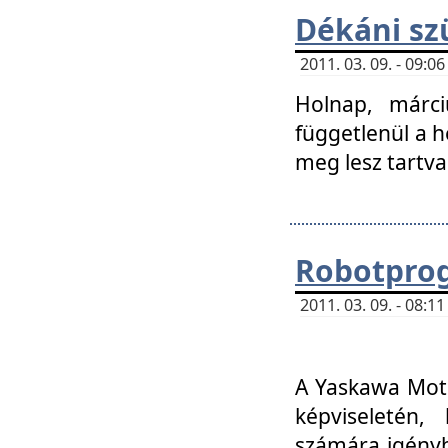
Dékáni sz
2011. 03. 09. - 09:
Holnap, márci
függetlenül a h
meg lesz tartva
Robotpro
2011. 03. 09. - 08:
A Yaskawa Moto
képviseletén, 
számára igényb