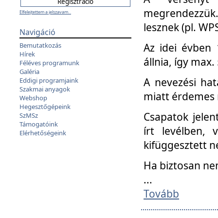
megrendezzük.
Elfelejtettem a jelszavam...
lesznek (pl. WPS
Navigáció
Az idei évben 
Bemutatkozás
Hírek
állnia, így max
Féléves programunk
Galéria
A nevezési hat
Eddigi programjaink
Szakmai anyagok
miatt érdemes 
Webshop
Hegesztőgépeink
Csapatok jele
SzMSz
Támogatóink
írt levélben,
Elérhetőségeink
kifüggesztett n
Ha biztosan ne
...
Tovább