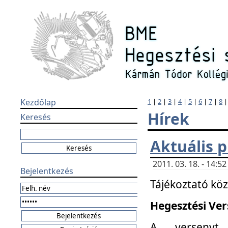
Kezdőlap
1
|
2
|
3
|
4
|
5
|
6
|
7
|
8
Hírek
Keresés
Aktuális 
2011. 03. 18. - 14:
Bejelentkezés
Tájékoztató kö
Hegesztési Vers
A versenyt 