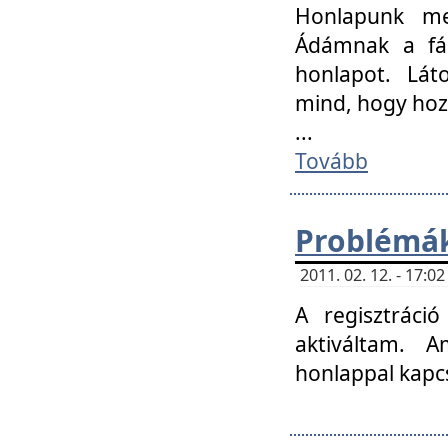
Honlapunk me
Ádámnak a fár
honlapot. Lát
mind, hogy hoz
...
Tovább
Problémák
2011. 02. 12. - 17:
A regisztráci
aktiváltam. 
honlappal kapcs