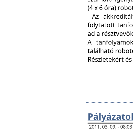
(4 x 6 óra) ro
Az akkreditál
folytatott tan
ad a résztvevő
A tanfolyamok
található robot
Részletekért és
Pályázato
2011. 03. 09. - 08: