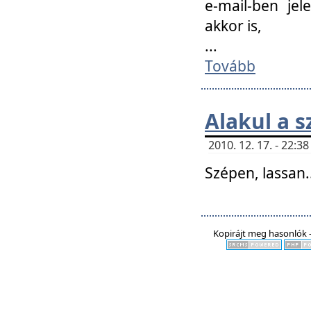
e-mail-ben jel
akkor is,
...
Tovább
Alakul a s
2010. 12. 17. - 22:
Szépen, lassan..
Kopirájt meg hasonlók -