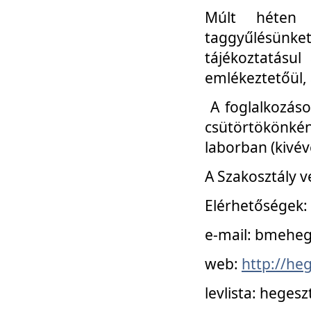
Múlt héten 
taggyűlésünke
tájékoztatásul
emlékeztetőül, a
A foglalkozáso
csütörtökönké
laborban (kivév
A Szakosztály v
Elérhetőségek:
e-mail: bmehe
web:
http://he
levlista: hege