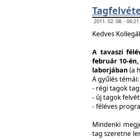
Tagfelvéte
2011. 02. 08. - 06:
Kedves Kollegá
A tavaszi fél
február 10-én,
laborjában
(a 
A gyűlés témái:
- régi tagok t
- új tagok felvé
- féléves prog
Mindenki megje
tag szeretne le