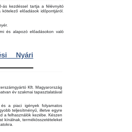
ás kezdéssel tartja a félévnyitó
a kötelező előadások időpontjáról.
nyér.
elmi és alapozó előadásokon való
si Nyári
erszámgyártó Kft. Magyarország
atvan év szakmai tapasztalatával
és a piaci igények folyamatos
gyobb teljesítményű, illetve egyre
ad a felhasználók kezébe. Készen
t kínálnak, termékösszetételeket
datokra.