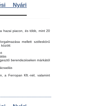
si Nyári
a hazai piacon, és több, mint 20
orgalmazása mellett széleskörű
k között:
ás
látás
egesztő berendezéseken márkától
nácsadás
, a Ferropan Kft.-nél, valamint