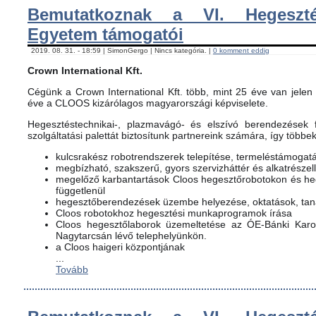
Bemutatkoznak a VI. Hegeszté
Egyetem támogatói
2019. 08. 31. - 18:59 | SimonGergo | Nincs kategória. |
0 komment eddig
Crown International Kft.
Cégünk a Crown International Kft. több, mint 25 éve van jelen 
éve a CLOOS kizárólagos magyarországi képviselete.
Hegesztéstechnikai-, plazmavágó- és elszívó berendezések f
szolgáltatási palettát biztosítunk partnereink számára, így többe
kulcsrakész robotrendszerek telepítése, termeléstámogat
megbízható, szakszerű, gyors szervizháttér és alkatrészel
megelőző karbantartások Cloos hegesztőrobotokon és h
függetlenül
hegesztőberendezések üzembe helyezése, oktatások, ta
Cloos robotokhoz hegesztési munkaprogramok írása
Cloos hegesztőlaborok üzemeltetése az ÓE-Bánki Karon
Nagytarcsán lévő telephelyünkön.
a Cloos haigeri központjának
...
Tovább