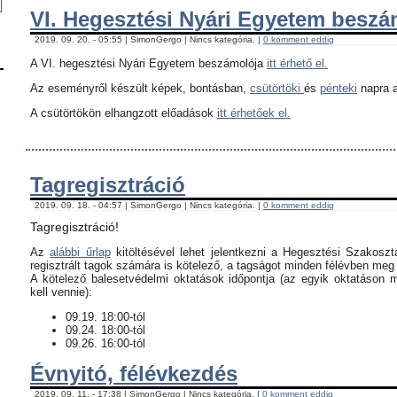
VI. Hegesztési Nyári Egyetem besz
2019. 09. 20. - 05:55 | SimonGergo | Nincs kategória. |
0 komment eddig
A VI. hegesztési Nyári Egyetem beszámolója
itt érhető el.
Az eseményről készült képek, bontásban,
csütörtöki
és
pénteki
napra a
A csütörtökön elhangzott előadások
itt érhetőek el.
Tagregisztráció
2019. 09. 18. - 04:57 | SimonGergo | Nincs kategória. |
0 komment eddig
Tagregisztráció!
Az
alábbi űrlap
kitöltésével lehet jelentkezni a Hegesztési Szakoszt
regisztrált tagok számára is kötelező, a tagságot minden félévben meg k
​A kötelező balesetvédelmi oktatások időpontja (az egyik oktatáson 
kell vennie):
09.19. 18:00-tól
09.24. 18:00-tól
09.26. 16:00-tól
Évnyitó, félévkezdés
2019. 09. 11. - 17:38 | SimonGergo | Nincs kategória. |
0 komment eddig