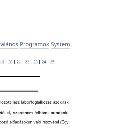
talános
Programok
System
19
|
20
|
21
|
22
|
23
|
24
|
25
özött lesz laborfoglalkozás azoknak
tő el, szeretném felhívni mindenki
lapozó előadásokon való részvétel (Egy