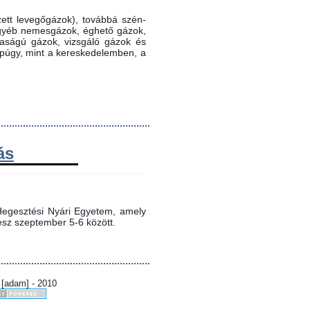
ett levegőgázok), továbbá szén-
 egyéb nemesgázok, éghető gázok,
ztaságú gázok, vizsgáló gázok és
ppúgy, mint a kereskedelemben, a
ás
egesztési Nyári Egyetem, amely 
sz szeptember 5-6 között.
 [adam] - 2010