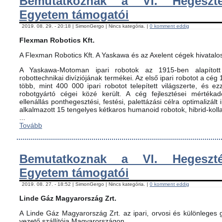
Bemutatkoznak a VI. Hegeszté
Egyetem támogatói
2019. 08. 29. - 20:18 | SimonGergo | Nincs kategória. |
0 komment eddig
Flexman Robotics Kft.
A Flexman Robotics Kft. A Yaskawa és az Axelent cégek hivatalo
A Yaskawa-Motoman ipari robotok az 1915-ben alapított 
robottechnikai divíziójának termékei. Az első ipari robotot a cég
több, mint 400 000 ipari robotot telepített világszerte, és ez
robotgyártó cégei közé került. A cég fejlesztései mértéka
ellenállás ponthegesztési, festési, palettázási célra optimalizált
alkalmazott 15 tengelyes kétkaros humanoid robotok, hibrid-koll
...
Tovább
Bemutatkoznak a VI. Hegeszté
Egyetem támogatói
2019. 08. 27. - 18:52 | SimonGergo | Nincs kategória. |
0 komment eddig
Linde Gáz Magyarország Zrt.
A Linde Gáz Magyarország Zrt. az ipari, orvosi és különleges
vezető szállítója Magyarországon.