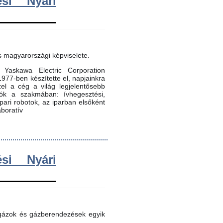
si Nyári
s magyarországi képviselete.
Yaskawa Electric Corporation
 1977-ben készítette el, napjainkra
zel a cég a világ legjelentősebb
dók a szakmában: ívhegesztési,
 ipari robotok, az iparban elsőként
aboratív
si Nyári
 gázok és gázberendezések egyik