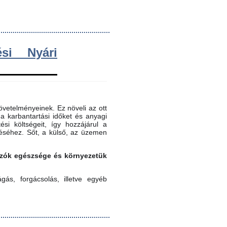
si Nyári
vetelményeinek. Ez növeli az ott
 a karbantartási időket és anyagi
ési költségeit, így hozzájárul a
éséhez. Sőt, a külső, az üzemen
gozók egészsége és környezetük
ás, forgácsolás, illetve egyéb