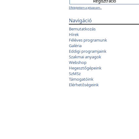
Elfelejtettem a jelszavam...
Navigáció
Bemutatkozás
Hírek
Féléves programunk
Galéria
Eddigi programjaink
Szakmai anyagok
Webshop
Hegesztőgépeink
SzMSz
Támogatóink
Elérhetőségeink