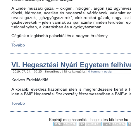
A Linde műszaki gázai – oxigén, nitrogén, argon (az úgynevez
dioxid, hidrogén, acetilén és hegesztési védőgázok, valamint
orvosi gázok, „gázgyógyszerek”, elektronikai gázok, nagy tis
gázkeverékek – jelen vannak az ipar szinte minden területén é
tudományban, a kutatásban és a gyógyászatban.
Cégünk a legkisebb palacktól és a nagyon érzékeny
...
Tovább
VI. Hegesztési Nyári Egyetem felhív
2019. 07. 24. - 09:25 | SimonGergo | Nincs kategória. |
0 komment eddig
Kedves Érdeklődők!
A korábbi évekhez hasonlóan idén is megrendezésre kerül a H
idén a BME Hegesztési Szakosztály főszervezésében a BME-n le
...
Tovább
Kopirájt meg hasonlók - hegesztes.ktk.bme.hu -