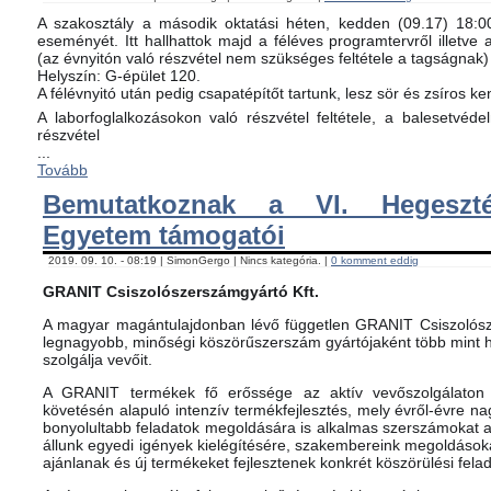
A szakosztály a második oktatási héten, kedden (09.17) 18:00-
eseményét. Itt hallhattok majd a féléves programtervről illetve 
(az évnyitón való részvétel nem szükséges feltétele a tagságnak)
Helyszín: G-épület 120.
A félévnyitó után pedig csapatépítőt tartunk, lesz sör és zsíros ke
A laborfoglalkozásokon való részvétel feltétele, a balesetvéd
részvétel
...
Tovább
Bemutatkoznak a VI. Hegeszté
Egyetem támogatói
2019. 09. 10. - 08:19 | SimonGergo | Nincs kategória. |
0 komment eddig
GRANIT Csiszolószerszámgyártó Kft.
A magyar magántulajdonban lévő független GRANIT Csiszolósz
legnagyobb, minőségi köszörűszerszám gyártójaként több mint h
szolgálja vevőit.
A GRANIT termékek fő erőssége az aktív vevőszolgálaton 
követésén alapuló intenzív termékfejlesztés, mely évről-évre na
bonyolultabb feladatok megoldására is alkalmas szerszámokat 
állunk egyedi igények kielégítésére, szakembereink megoldásoka
ajánlanak és új termékeket fejlesztenek konkrét köszörülési fela