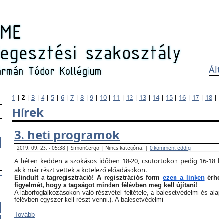
Ál
1
|
2
|
3
|
4
|
5
|
6
|
7
|
8
|
9
|
10
|
11
|
12
|
13
|
14
|
15
|
16
|
17
|
18
|
Hírek
3. heti programok
2019. 09. 23. - 05:38 | SimonGergo | Nincs kategória. |
0 komment eddig
A héten kedden a szokásos időben 18-20, csütörtökön pedig 16-18 k
akik már részt vettek a kötelező előadásokon.
Elindult a tagregisztráció! A regisztrációs form
ezen a linken
érhe
figyelmét, hogy a tagságot minden félévben meg kell újítani!
A laborfoglalkozásokon való részvétel feltétele, a balesetvédelmi és a
félévben egyszer kell részt venni.). A balesetvédelmi
...
Tovább