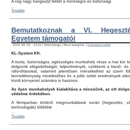
A cég nagy hangsúlyt fektet a minőségre és biztonsági
...
Tovább
Bemutatkoznak a VI. Hegeszté
Egyetem támogatói
2019. 09. 02. - 21:01 | SimonGergo | Nincs kategória. |
0 komment eddig
KL-System Kft.
A tiszta, biztonságos, egészséges munkahely része a mai kor kö
dolgozók elégedettségét, teljesítményét, csökkenti a kieső- és
ráfordításokat, valamint jelentősen mérsékelheti az üzem fűt
termelékenység növeléséhez és a jobb üzleti eredmények elér
kívüli környezet számára is hasznos.
Az ilyen munkahelyek kialakítása a missziónk, az ott dol
védelme érdekében.
A fémiparban történő megmunkálások során (hegesztés, vág
technológiák) többféle
...
Tovább