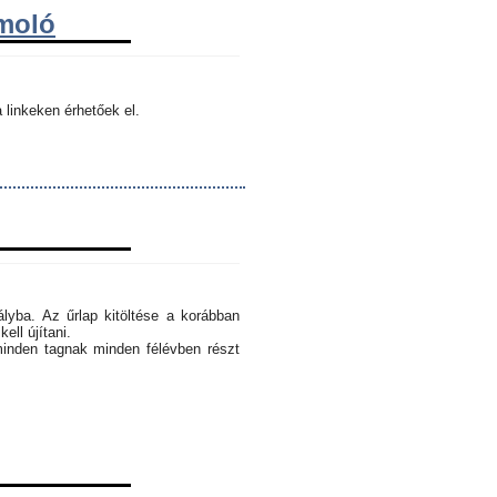
ámoló
 linkeken érhetőek el.
ályba. Az űrlap kitöltése a korábban
ell újítani.
minden tagnak minden félévben részt