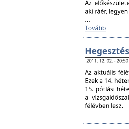
Az előkészület
aki ráér, legyen
...
Tovább
Hegesztés
2011. 12. 02. - 20:
Az aktuális fél
Ezek a 14. hét
15. pótlási hét
a vizsgaidősz
félévben lesz.