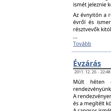
ismét jeleznie k
Az évnyitón a 
évről és ismer
résztvevők kitö
...
Tovább
Évzárás
2011. 12. 20. - 22:
Múlt héten c
rendezvényünk, 
A rendezvényen 
és a megítélt k
A rangsor ismét