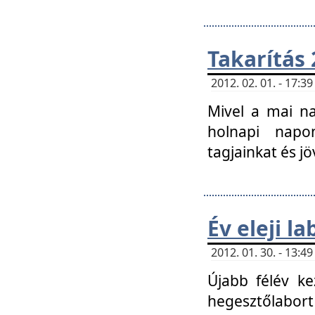
Takarítás 
2012. 02. 01. - 17:
Mivel a mai na
holnapi napon
tagjainkat és jö
Év eleji l
2012. 01. 30. - 13:
Újabb félév ke
hegesztőlabort 