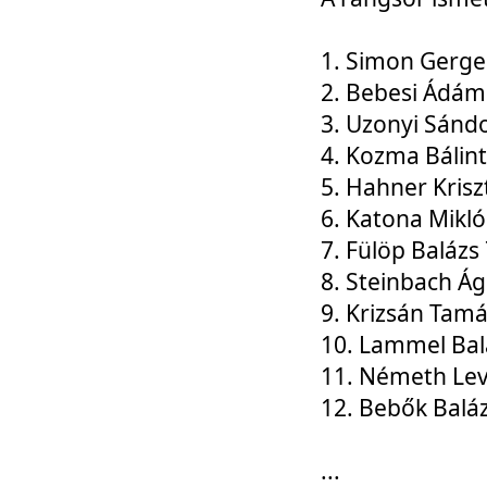
1. Simon Gerge
2. Bebesi Ádám
3. Uzonyi Sánd
4. Kozma Bálin
5. Hahner Krisz
6. Katona Mikl
7. Fülöp Balázs
8. Steinbach Á
9. Krizsán Tam
10. Lammel Bal
11. Németh Le
12. Bebők Balá
...