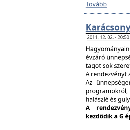
Tovább
Karácsony
2011. 12. 02. - 20:
Hagyományaink
évzáró ünnepség
tagot sok szere
A rendezvényt a
Az ünnepségen
programokról,
halászlé és guly
A rendezvén
kezdődik a G 