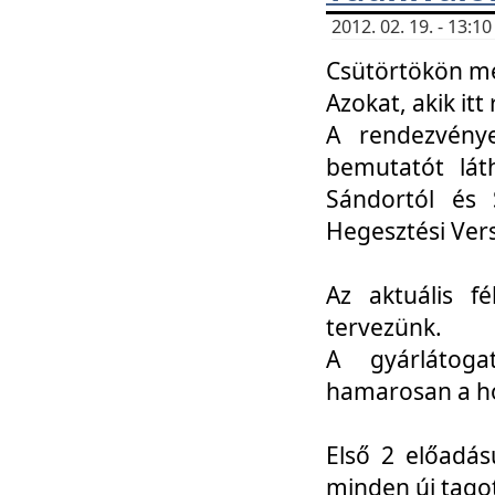
2012. 02. 19. - 13:
Csütörtökön me
Azokat, akik itt 
A rendezvénye
bemutatót lát
Sándortól és 
Hegesztési Ver
Az aktuális f
tervezünk.
A gyárlátoga
hamarosan a h
Első 2 előadás
minden új tago