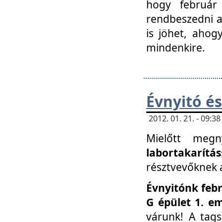
hogy február 
rendbeszedni a 
is jöhet, ahog
mindenkire.
Évnyitó és
2012. 01. 21. - 09:
Mielőtt megn
labortakarítás
résztvevőknek a 
Évnyitónk febr
G épület 1. e
várunk! A tag