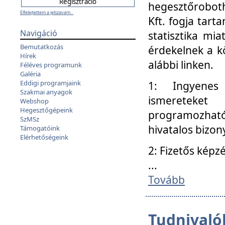
hegesztőroboth
Elfelejtettem a jelszavam...
Kft. fogja tart
Navigáció
statisztika mi
Bemutatkozás
érdekelnek a k
Hírek
alábbi linken.
Féléves programunk
Galéria
Eddigi programjaink
1: Ingyenes k
Szakmai anyagok
ismereteket
Webshop
Hegesztőgépeink
programozhat
SzMSz
hivatalos bizon
Támogatóink
Elérhetőségeink
2: Fizetős képz
...
Tovább
Tudnivalók