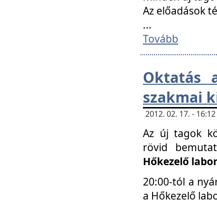
Az előadások 
...
Tovább
Oktatás 
szakmai k
2012. 02. 17. - 16:
Az új tagok k
rövid bemuta
Hőkezelő labo
20:00-tól a nyá
a Hőkezelő lab