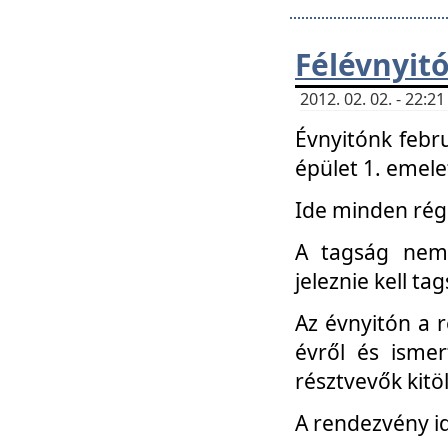
Félévnyit
2012. 02. 02. - 22:
Évnyitónk febru
épület 1. emele
Ide minden régi
A tagság nem
jeleznie kell ta
Az évnyitón a 
évről és ismer
résztvevők kitö
A rendezvény id