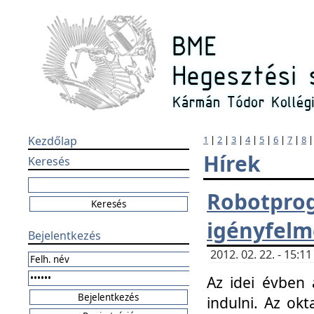
Kezdőlap
1
|
2
|
3
|
4
|
5
|
6
|
7
|
8
Hírek
Keresés
Robotpr
igényfelm
Bejelentkezés
2012. 02. 22. - 15:
Az idei évben 
indulni. Az o