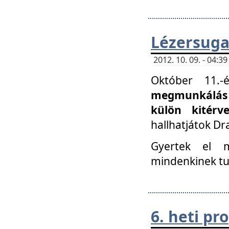
Lézersuga
2012. 10. 09. - 04:
Október 11.
megmunkálás 
külön kitér
hallhatjátok D
Gyertek el 
mindenkinek tu
6. heti p