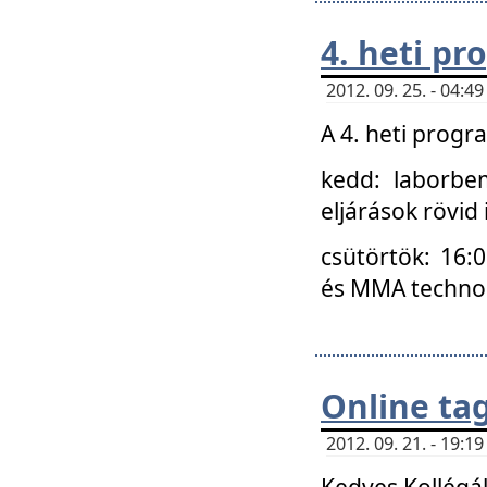
4. heti p
2012. 09. 25. - 04:
A 4. heti prog
kedd: laborbe
eljárások rövid
csütörtök: 16:
és MMA technoló
Online ta
2012. 09. 21. - 19:
Kedves Kollégá