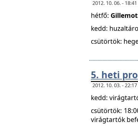
2012. 10. 06. - 18:
hétfő:
Gillemo
kedd: huzaltáro
csütörtök: hege
5. heti p
2012. 10. 03. - 22:
kedd: virágtar
csütörtök: 18:0
virágtartók bef