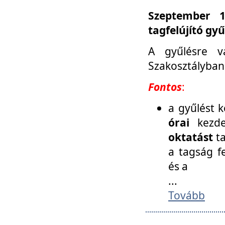
Szeptember 1
tagfelújító gy
A gyűlésre v
Szakosztályban
Fontos
:
a gyűlést 
órai
kezde
oktatást
t
a tagság f
és a
...
Tovább