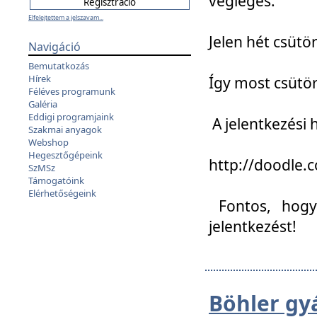
végleges:
Elfelejtettem a jelszavam...
Jelen hét csütör
Navigáció
Bemutatkozás
Hírek
Így most csütö
Féléves programunk
Galéria
Eddigi programjaink
A jelentkezési h
Szakmai anyagok
Webshop
Hegesztőgépeink
http://doodle
SzMSz
Támogatóink
Elérhetőségeink
Fontos, hogy 
jelentkezést!
Böhler gy