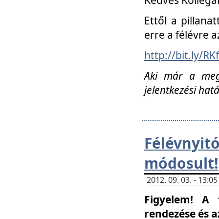
Ettől a pillana
erre a félévre a
http://bit.ly/RK
Aki már a megn
jelentkezési hat
Félévnyi
módosult!
2012. 09. 03. - 13:
Figyelem! A 
rendezése és 