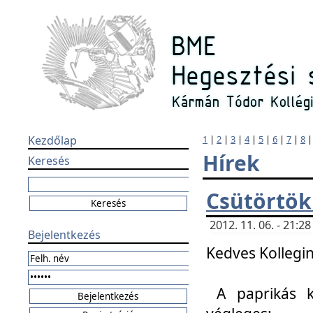
Kezdőlap
1
|
2
|
3
|
4
|
5
|
6
|
7
|
8
Hírek
Keresés
Csütörtök
2012. 11. 06. - 21:
Bejelentkezés
Kedves Kollegin
A paprikás k