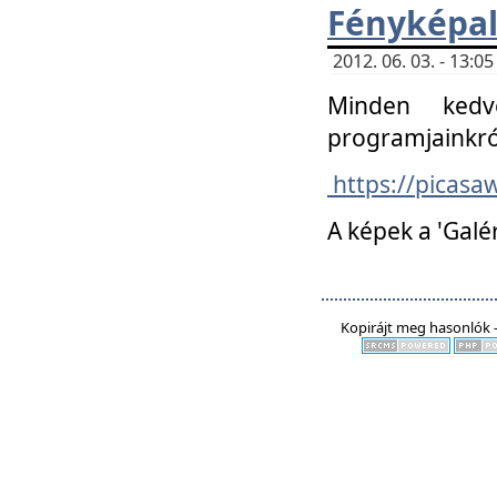
Fényképa
2012. 06. 03. - 13:
Minden kedv
programjainkró
https://picas
A képek a 'Galé
Kopirájt meg hasonlók -