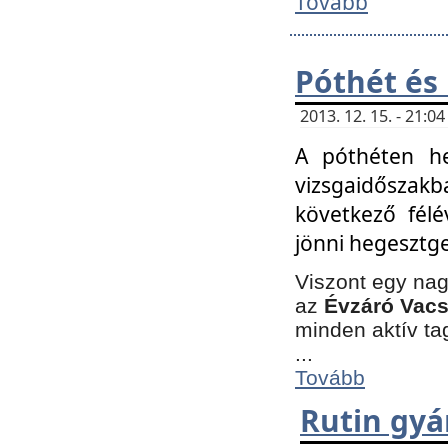
Tovább
Póthét és
2013. 12. 15. - 21:
A póthéten he
vizsgaidőszak
következő félé
jönni hegesztge
Viszont egy nag
az
Évzáró Vacs
minden aktív ta
...
Tovább
Rutin gyá