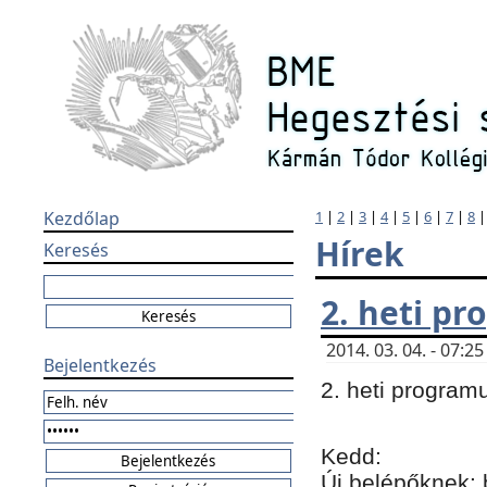
Kezdőlap
1
|
2
|
3
|
4
|
5
|
6
|
7
|
8
Hírek
Keresés
2. heti p
2014. 03. 04. - 07:
Bejelentkezés
2. heti program
Kedd:
Új belépőknek: 