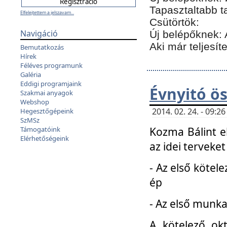
Tapasztaltabb t
Elfelejtettem a jelszavam...
Csütörtök:
Navigáció
Új belépőknek: 
Aki már teljesít
Bemutatkozás
Hírek
Féléves programunk
Galéria
Eddigi programjaink
Évnyitó ö
Szakmai anyagok
Webshop
2014. 02. 24. - 09:
Hegesztőgépeink
SzMSz
Kozma Bálint el
Támogatóink
Elérhetőségeink
az idei terveket
- Az első kötele
ép
- Az első munka
A kötelező ok