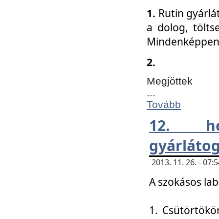
1.
Rutin gyárlá
a dolog, tölts
Mindenképpen 
2.
Megjöttek
...
Tovább
12. h
gyárlátog
2013. 11. 26. - 07
A szokásos lab
1. Csütörtökö