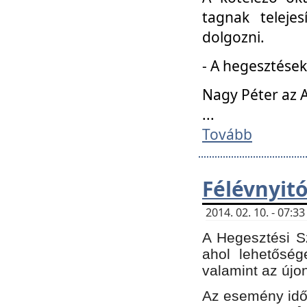
tagnak teleje
dolgozni.
- A hegesztések
Nagy Péter az A
...
Tovább
Félévnyit
2014. 02. 10. - 07:
A Hegesztési Sz
ahol lehetőség
valamint az újo
Az esemény időp