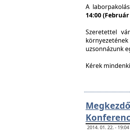
A laborpakolá
14:00 (Február
Szeretettel vá
környezetének
uzsonnázunk eg
Kérek mindenki
Megkezd
Konferenc
2014. 01. 22. - 19: