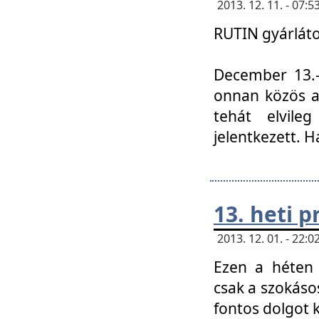
2013. 12. 11. - 07
RUTIN gyárláto
December 13.-á
onnan közös a
tehát elvile
jelentkezett. H
13. heti 
2013. 12. 01. - 22
Ezen a héten
csak a szokáso
fontos dolgot 