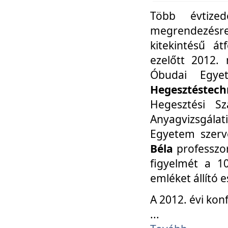
Több évtize
megrendezésr
kitekintésű á
ezelőtt 2012.
Óbudai Egy
Hegesztéstechn
Hegesztési Sz
Anyagvizsgála
Egyetem szerv
Béla
professzor
figyelmét a 10
emléket állító
A 2012. évi ko
...