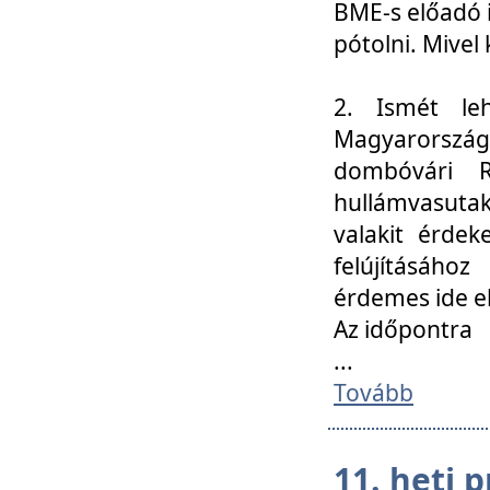
BME-s előadó i
pótolni. Mivel 
2. Ismét le
Magyarország
dombóvári R
hullámvasuta
valakit érdek
felújításáh
érdemes ide el
Az időpontra
...
Tovább
11. heti