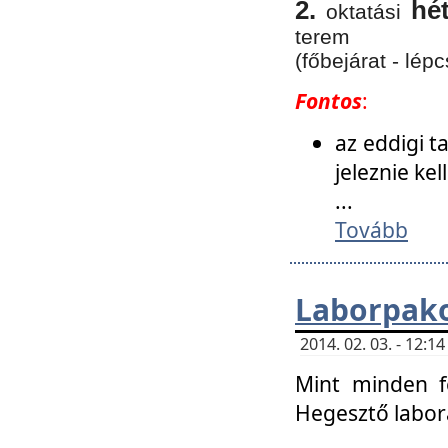
2.
hé
oktatási
terem
(főbejárat - lépc
Fontos
:
az eddigi 
jeleznie ke
...
Tovább
Laborpako
2014. 02. 03. - 12:
Mint minden f
Hegesztő labor