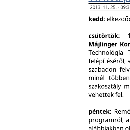
2013. 11. 25. - 09
kedd:
elkezdő
csütörtök:
Májlinger Ko
Technológia 
felépítéséről,
szabadon felv
minél többen
szakosztály m
vehettek fel.
péntek:
Remél
programról, a
alábbiakban ol