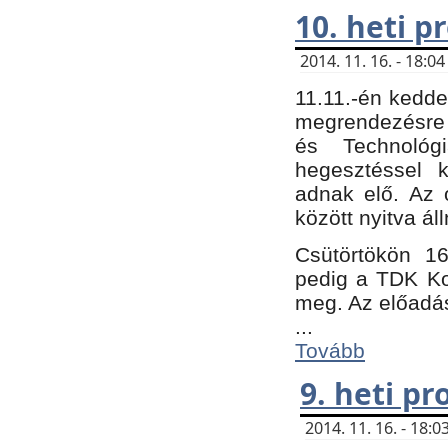
10. heti 
2014. 11. 16. - 18:
11.11.-én kedde
megrendezésre 
és Technológ
hegesztéssel k
adnak elő. Az o
között nyitva ál
Csütörtökön 16
pedig a TDK Kon
meg. Az előadá
...
Tovább
9. heti p
2014. 11. 16. - 18