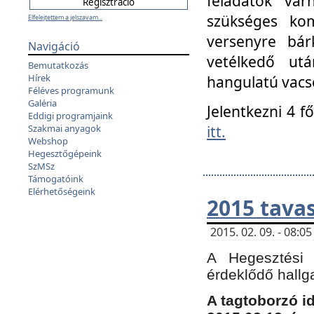
feladatok vá
szükséges kom
Elfelejtettem a jelszavam...
versenyre bár
Navigáció
vetélkedő ut
Bemutatkozás
Hírek
hangulatú vacso
Féléves programunk
Galéria
Jelentkezni 4 f
Eddigi programjaink
itt.
Szakmai anyagok
Webshop
Hegesztőgépeink
SzMSz
Támogatóink
Elérhetőségeink
2015 tavas
2015. 02. 09. - 08:
A Hegesztési 
érdeklődő hallg
A tagtoborzó i