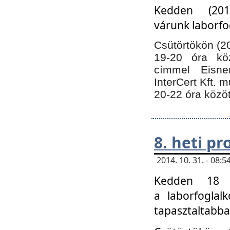
Kedden (201
várunk laborfo
Csütörtökön (20
19-20 óra kö
címmel Eisne
InterCert Kft. 
20-22 óra közöt
8. heti p
2014. 10. 31. - 08
Kedden 18 ó
a laborfoglal
tapasztaltabba