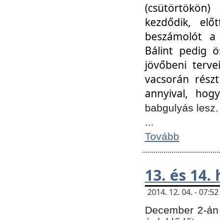
(csütörtökön
kezdődik, elő
beszámolót a 
Bálint pedig ö
jövőbeni terve
vacsorán részt
annyival, hogy
babgulyás lesz
...
Tovább
13. és 14.
2014. 12. 04. - 07:
December 2-án 