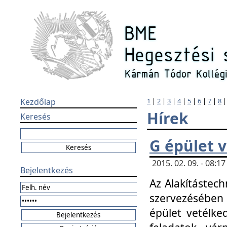
Kezdőlap
1
|
2
|
3
|
4
|
5
|
6
|
7
|
8
Hírek
Keresés
G épület 
2015. 02. 09. - 08:
Bejelentkezés
Az Alakítástech
szervezésében
épület vetélke