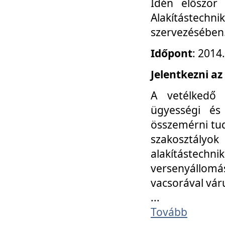
Idén először
Alakítástechni
szervezésében
Időpont
: 2014
Jelentkezni az
A vetélkedő 
ügyességi és
összemérni tud
szakosztályok 
alakítástec
versenyállom
vacsorával vár
...
Tovább