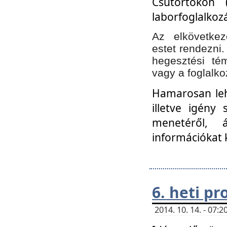
Csütörtökön 
laborfoglalkozá
Az elkövetke
estet rendezni
hegesztési té
vagy a foglalko
Hamarosan lehe
illetve igény
menetéről, á
információkat 
6. heti p
2014. 10. 14. - 07