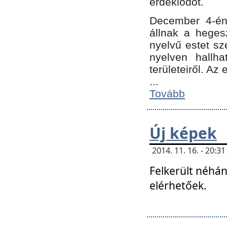
érdeklődőt.
December 4-én
állnak a hegesz
nyelvű estet sz
nyelven hallh
területeiről. A
...
Tovább
Új képek
2014. 11. 16. - 20:
Felkerült néhán
elérhetőek.