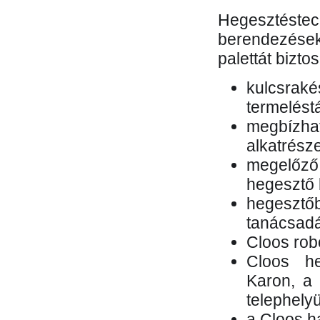
Hegesztés
berendezések 
palettát bizto
kulcsr
termelés
megbízh
alkatrésze
megelőző
hegesztő 
hegesztő
tanácsad
Cloos rob
Cloos he
Karon, a 
telephely
a Cloos h