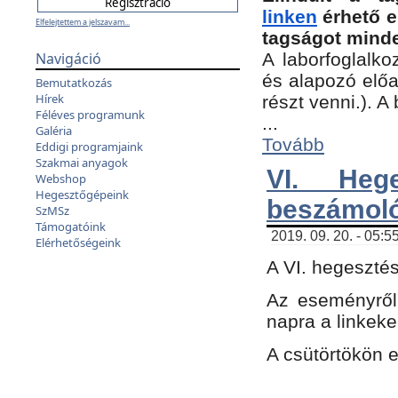
linken
érhető e
Elfelejtettem a jelszavam...
tagságot minde
Navigáció
A laborfoglalko
és alapozó előa
Bemutatkozás
Hírek
részt venni.). 
Féléves programunk
...
Galéria
Tovább
Eddigi programjaink
Szakmai anyagok
VI. Heg
Webshop
Hegesztőgépeink
beszámol
SzMSz
Támogatóink
2019. 09. 20. - 05:5
Elérhetőségeink
A VI. hegeszté
Az eseményről
napra a linkeke
A csütörtökön 