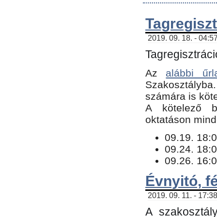
Tagregiszt
2019. 09. 18. - 04:5
Tagregisztráci
Az
alábbi űrl
Szakosztályba.
számára is köte
​A kötelező b
oktatáson minde
09.19. 18:0
09.24. 18:0
09.26. 16:0
Évnyitó, f
2019. 09. 11. - 17:3
A szakosztál