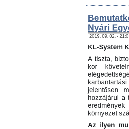
Bemutatk
Nyári Egy
2019. 09. 02. - 21:
KL-System Kf
A tiszta, bi
kor követe
elégedettség
karbantartás
jelentősen m
hozzájárul a
eredmények e
környezet sz
Az ilyen mu