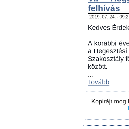
felhívás
2019. 07. 24. - 09:
Kedves Érdek
A korábbi év
a Hegesztési
Szakosztály 
között.
...
Tovább
Kopirájt meg 