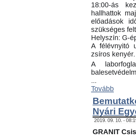
18:00-ás kez
hallhattok ma
előadások id
szükséges fel
Helyszín: G-ép
A félévnyitó 
zsíros kenyér.
A laborfogl
balesetvédelm
...
Tovább
Bemutatk
Nyári Egy
2019. 09. 10. - 08:
GRANIT Csis