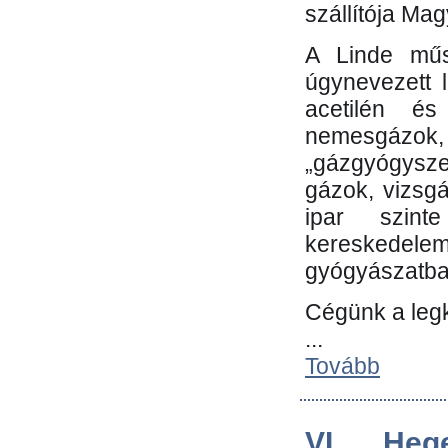
szállítója Ma
A Linde műs
úgynevezett 
acetilén és
nemesgáz
„gázgyógysze
gázok, vizsg
ipar szin
kereskedele
gyógyászatb
Cégünk a leg
...
Tovább
VI. Heg