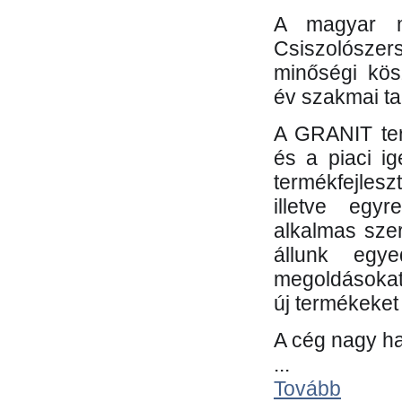
A magyar m
Csiszolósze
minőségi kös
év szakmai tap
A GRANIT ter
és a piaci i
termékfejles
illetve egy
alkalmas sze
állunk egye
megoldásokat
új termékeket 
A cég nagy ha
...
Tovább