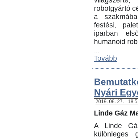
világszerte
robotgyártó c
a szakmában:
festési, pale
iparban els
humanoid robo
...
Tovább
Bemutatk
Nyári Egy
2019. 08. 27. - 18:
Linde Gáz Ma
A Linde Gáz
különleges 