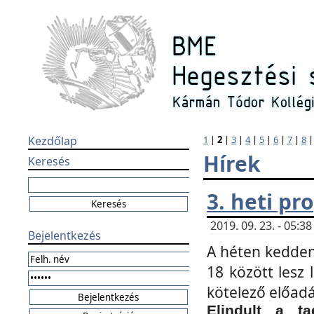
Kezdőlap
1
|
2
|
3
|
4
|
5
|
6
|
7
|
8
Hírek
Keresés
3. heti p
2019. 09. 23. - 05:
Bejelentkezés
A héten kedden
18 között lesz 
kötelező előad
Elindult a ta