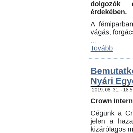
dolgozók 
érdekében.
A fémiparba
vágás, forgác
...
Tovább
Bemutatk
Nyári Egy
2019. 08. 31. - 18:
Crown Interna
Cégünk a Cro
jelen a haz
kizárólagos m