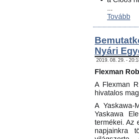
...
Tovább
Bemutatk
Nyári Egy
2019. 08. 29. - 20:
Flexman Robo
A Flexman Ro
hivatalos mag
A Yaskawa-Mo
Yaskawa Elec
termékei. Az e
napjainkra t