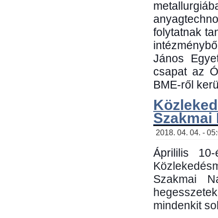
metallu
anyagtechn
folytatnak t
intézménybő
János Egyet
csapat az Ó
BME-ről kerül
Közleked
Szakmai
2018. 04. 04. - 05
Áprililis 1
Közlekedés
Szakmai N
hegesszetek 
mindenkit sok