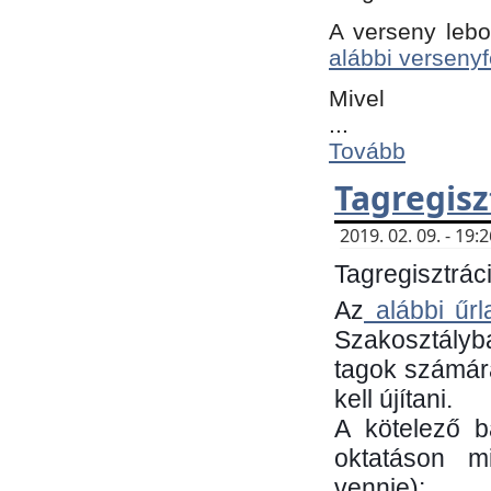
A verseny lebo
alábbi versenyf
Mivel
...
Tovább
Tagregisz
2019. 02. 09. - 19
Tagregisztráci
Az
alábbi űrl
Szakosztályb
tagok számára
kell újítani.
​A kötelező 
oktatáson m
vennie):