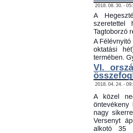
2018. 08. 30. - 05
A Hegeszté
szeretette
Tagtoborzó 
A Félévnyitó
oktatási h
termében. Gy
VI. orsz
összefog
2018. 04. 24. - 09
A közel neg
öntevékeny 
nagy sikerr
Versenyt áp
alkotó 35 h