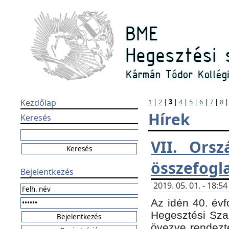
Kezdőlap
1
|
2
|
3
|
4
|
5
|
6
|
7
|
8
Hírek
Keresés
VII. Orsz
összefogl
Bejelentkezés
2019. 05. 01. - 18:
Az idén 40. évf
Hegesztési Sza
övezve rendezte