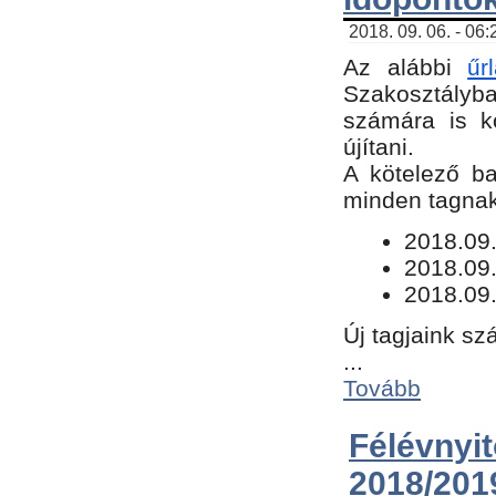
2018. 09. 06. - 06
Az alábbi
űr
Szakosztályba.
számára is k
újítani.
​A kötelező b
minden tagnak 
​2018.09
2018.09.
2018.09.
Új tagjaink sz
...
Tovább
Félévn
2018/201