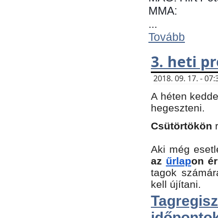
MMA:
...
Tovább
3. heti 
2018. 09. 17. - 0
A héten kedde
hegeszteni.
Csütörtökön
Aki még esetl
az
űrlap
on ér
tagok számár
kell újítani.
Tagregi
időpontok