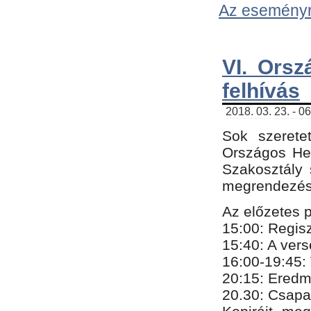
Az eseményről
VI. Orsz
felhívás
2018. 03. 23. - 0
Sok szerete
Országos He
Szakosztály 
megrendezésr
Az előzetes 
15:00: Regis
15:40: A ver
16:00-19:45:
20:
​15​
: Eredm
​20.30: Csapa