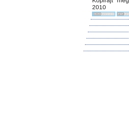
Kopirájt me
2010