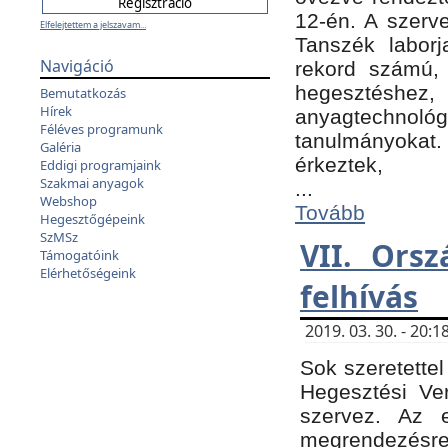
12-én. A szer
Elfelejtettem a jelszavam...
Tanszék laborj
Navigáció
rekord számú, 
hegesztéshe
Bemutatkozás
Hírek
anyagtechnológ
Féléves programunk
tanulmányokat.
Galéria
érkeztek,
Eddigi programjaink
Szakmai anyagok
...
Webshop
Tovább
Hegesztőgépeink
SzMSz
VII. Ors
Támogatóink
Elérhetőségeink
felhívás
2019. 03. 30. - 20
Sok szeretettel
Hegesztési Ve
szervez. Az 
megrendezésre 