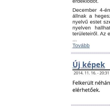
érdeklődőt.
December 4-én
állnak a hegesz
nyelvű estet sz
nyelven hallh
területeiről. A
...
Tovább
Új képek
2014. 11. 16. - 20:
Felkerült néhán
elérhetőek.