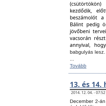
(csütörtökön
kezdődik, elő
beszámolót a 
Bálint pedig ö
jövőbeni terve
vacsorán részt
annyival, hogy
babgulyás lesz
...
Tovább
13. és 14.
2014. 12. 04. - 07:
December 2-án 