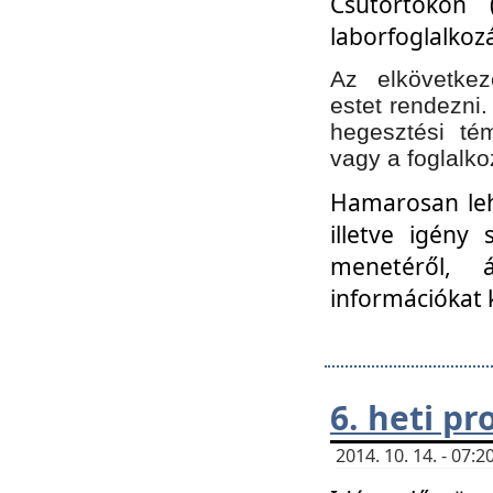
Csütörtökön 
laborfoglalkozá
Az elkövetke
estet rendezni
hegesztési té
vagy a foglalko
Hamarosan lehe
illetve igény
menetéről, á
információkat 
6. heti p
2014. 10. 14. - 07