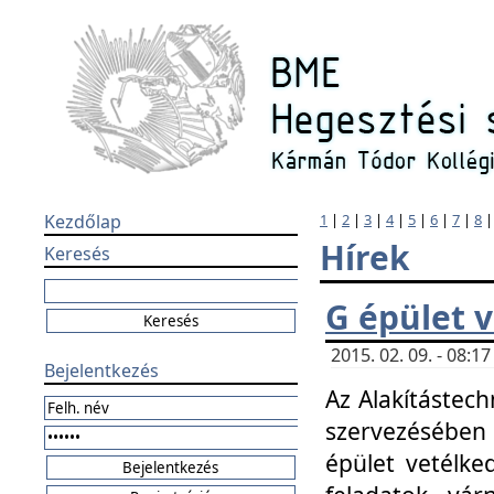
Kezdőlap
1
|
2
|
3
|
4
|
5
|
6
|
7
|
8
Hírek
Keresés
G épület 
2015. 02. 09. - 08:
Bejelentkezés
Az Alakítástech
szervezésében
épület vetélke