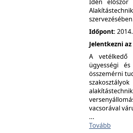
Idén először
Alakítástechni
szervezésében
Időpont
: 2014
Jelentkezni az
A vetélkedő 
ügyességi és
összemérni tud
szakosztályok 
alakítástec
versenyállom
vacsorával vár
...
Tovább