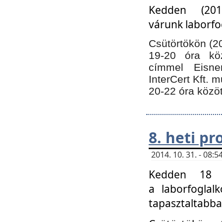
Kedden (201
várunk laborfo
Csütörtökön (20
19-20 óra kö
címmel Eisne
InterCert Kft. 
20-22 óra közöt
8. heti p
2014. 10. 31. - 08
Kedden 18 ó
a laborfoglal
tapasztaltabba