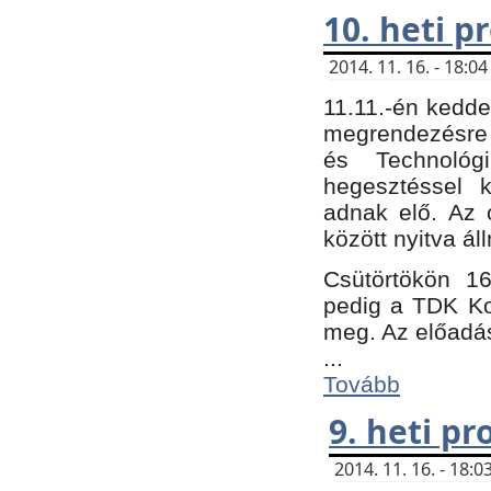
10. heti 
2014. 11. 16. - 18:
11.11.-én kedde
megrendezésre 
és Technológ
hegesztéssel k
adnak elő. Az o
között nyitva ál
Csütörtökön 16
pedig a TDK Kon
meg. Az előadá
...
Tovább
9. heti p
2014. 11. 16. - 18