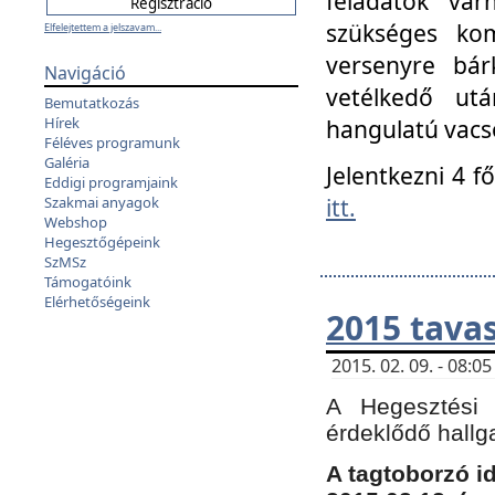
feladatok vá
szükséges kom
Elfelejtettem a jelszavam...
versenyre bár
Navigáció
vetélkedő ut
Bemutatkozás
Hírek
hangulatú vacso
Féléves programunk
Galéria
Jelentkezni 4 f
Eddigi programjaink
itt.
Szakmai anyagok
Webshop
Hegesztőgépeink
SzMSz
Támogatóink
Elérhetőségeink
2015 tavas
2015. 02. 09. - 08:
A Hegesztési 
érdeklődő hallg
A tagtoborzó i