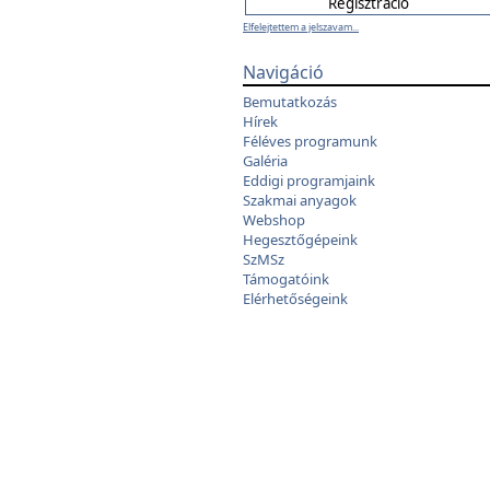
Elfelejtettem a jelszavam...
Navigáció
Bemutatkozás
Hírek
Féléves programunk
Galéria
Eddigi programjaink
Szakmai anyagok
Webshop
Hegesztőgépeink
SzMSz
Támogatóink
Elérhetőségeink