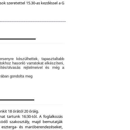
k szeretettel 15.30-as kezdéssel a G
rsenyre készülhettek, tapasztaltabb
tokhoz hasonló varratokat elkészíteni,
ítés/olvasás rejtelmeivel és még a
ányában gondolta meg
kit 18 órától 20 óráig.
mat tartunk 16:30-tól. A foglalkozás
ödő szakosztály, majd bemutatják
eszterga- és maróberendezéseket,