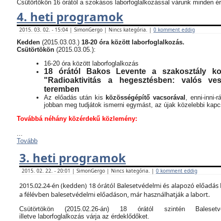
Csütörtökön 16 órától a szokásos laborfoglalkozással várunk minden ér
4. heti programok
2015. 03. 02. - 15:04 | SimonGergo | Nincs kategória. |
0 komment eddig
Kedden
(2015.03.03.)
18-20 óra között laborfoglalkozás.
Csütörtökön
(2015.03.05.):
16-20 óra között laborfoglalkozás
18 órától Bakos Levente a szakosztály kor
"Radioaktivitás a hegesztésben: valós v
teremben
Az előadás után kis
közösségépítő vacsorával
, enni-inni-
jobban meg tudjátok ismerni egymást, az újak közelebbi kapcso
Továbbá néhány közérdekű közlemény:
...
Tovább
3. heti programok
2015. 02. 22. - 20:01 | SimonGergo | Nincs kategória. |
0 komment eddig
2015.02.24-én (kedden) 18 órától Balesetvédelmi és alapozó előadás 
a félévben balesetvédelmi előadáson, már használhatják a labort.
Csütörtökön (2015.02.26-án) 18 órától szintén Balese
illetve laborfoglalkozás várja az érdeklődőket.