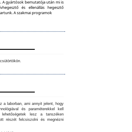
. A gyártósok bemutatója után mi is
vhegesztő és ellenállás hegesztő
s tartunk. A szakmai programok
csütörtökön.
z a laborban, ami annyit jelent, hogy
hnológiával és paraméterekkel kell
n lehetőségetek lesz a tanszéken
tt részét felcsiszolni és megnézni