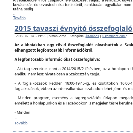
A vetélkedőre 4 fős csapatok jelentkezését várjuk, a feladatok ügyes
kovácsolás és orvostechnika területéről, szaktudást egyáltalán nem 
utána pedig
...
Tovább
2015 tavaszi évnyitó összefoglaló
2015. 02. 14. - 19:58 | SimonGergo | Kategória:
Általános
|
0 komment eddig
Az alábbiakban egy rövid összefoglalót olvashattok a Szak
elhangzott legfontosabb információkról.
A legfontosabb információkat összefoglalva:
- Aki tag szeretne lenni a 2014/2015/2 félévben, az a honlapon tö
enélkül nem lesz hivatalosan a Szakosztály tagja.
- A foglalkozások kedden 18:00-19:45-ig, és csütrtökön 16:00-
foglalkozások, ebben az intervallumban szabadon lehet jönni és me
- Minden program, esemény a tagregisztációs űrlapon megadot
emellett a honlapunkon és a Facebookon is megjelenítésre kerülne
- Minden
...
Tovább