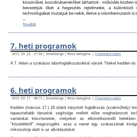
köszörűket, koordinátamérőket láthattok - működés közben is
bevezetjük őket a hegesztés rejtelmeibe, a különböző í
technológiákat mutatjuk be nekik, illetve a robotbemutatót i
...
Tovább
7. heti programok
2015. 03. 23. - 21:58 | SimonGergo | Nincs kategória. |
0 komment eddig
A 7. héten a szokásos laborfoglalkozásokkal várunk Titeket kedden és 
6. heti programok
2015. 03. 17. - 08:15 | SimonGergo | Nincs kategória. |
0 komment eddig
Kedden (március 17.) 18 órától irányított foglalkozás (szakműhely) les
tapasztaltabb társaitok segítsége mellett előre meghatározott tec
varratokat készítenetek, melyeket az elkövetkezendő hetekbe
"közelebbről" megvizsgálni, azaz a varrat egy szakaszának kivágo
mikroszkóp alatt is az alkotásotokat.