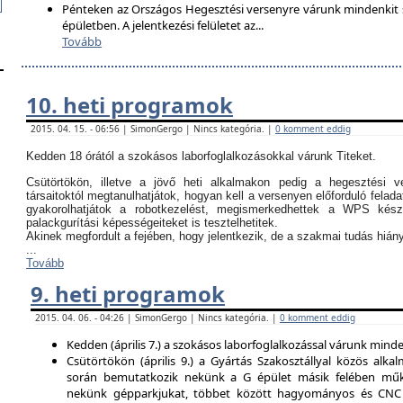
Pénteken az Országos Hegesztési versenyre várunk mindenkit so
épületben. A jelentkezési felületet az
...
Tovább
10. heti programok
2015. 04. 15. - 06:56 | SimonGergo | Nincs kategória. |
0 komment eddig
Kedden 18 órától a szokásos laborfoglalkozásokkal várunk Titeket.
Csütörtökön, illetve a jövő heti alkalmakon pedig a hegesztési ve
társaitoktól megtanulhatjátok, hogyan kell a versenyen előforduló felada
gyakorolhatjátok a robotkezelést, megismerkedhettek a WPS kész
palackgurítási képességeiteket is tesztelhetitek.
Akinek megfordult a fejében, hogy jelentkezik, de a szakmai tudás hi
...
Tovább
9. heti programok
2015. 04. 06. - 04:26 | SimonGergo | Nincs kategória. |
0 komment eddig
Kedden (április 7.) a szokásos laborfoglalkozással várunk minden
Csütörtökön (április 9.) a Gyártás Szakosztállyal közös alkal
során bemutatkozik nekünk a G épület másik felében műk
nekünk gépparkjukat, többet között hagyományos és CNC 