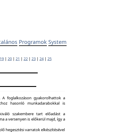
talános
Programok
System
19
|
20
|
21
|
22
|
23
|
24
|
25
. A foglalkozáson gyakorolhattok a
dathoz hasonló munkadarabokkal is
kiváló szakembere tart előadást a
a a versenyen is előkerül majd, így a
lő hegesztési varratok elkészítésével