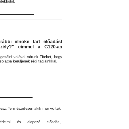
deklődőt.
ábbi elnöke tart előadást
eszély?" címmel a G120-as
rágcsálni valóval várunk Titeket, hogy
latba kerüljenek régi tagjainkkal.
lesz. Természetesen akik már voltak
tvédelmi és alapozó előadás,