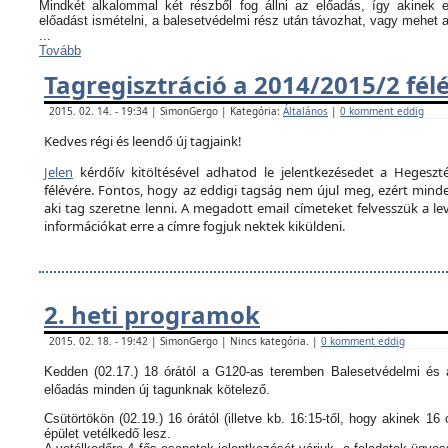
Mindkét alkalommal két részből fog állni az előadás, így akinek
előadást ismételni, a balesetvédelmi rész után távozhat, vagy mehet 
...
Tovább
Tagregisztráció a 2014/2015/2 fél
2015. 02. 14. - 19:34 | SimonGergo | Kategória:
Általános
|
0 komment eddig
Kedves régi és leendő új tagjaink!
Jelen
kérdőív kitöltésével adhatod le jelentkezésedet a Hegeszté
félévére. Fontos, hogy az eddigi tagság nem újul meg, ezért minden
aki tag szeretne lenni. A megadott email címeteket felvesszük a le
információkat erre a címre fogjuk nektek kiküldeni.
2. heti programok
2015. 02. 18. - 19:42 | SimonGergo | Nincs kategória. |
0 komment eddig
Kedden (02.17.) 18 órától a G120-as teremben Balesetvédelmi és a
előadás minden új tagunknak kötelező.
Csütörtökön (02.19.) 16 órától (illetve kb. 16:15-től, hogy akinek 16 
épület vetélkedő lesz.