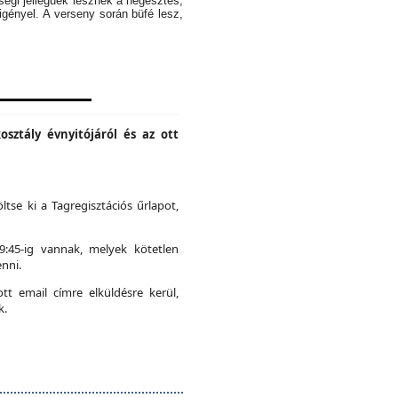
ségi jellegűek lesznek a hegesztés,
igényel. A verseny során büfé lesz,
osztály évnyitójáról és az ott
ltse ki a Tagregisztációs űrlapot,
19:45-ig vannak, melyek kötetlen
nni.
t email címre elküldésre kerül,
k.