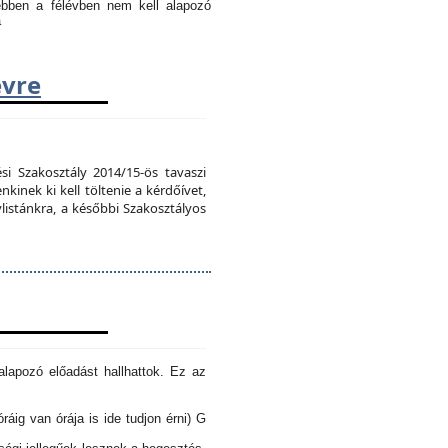
 ebben a félévben nem kell alapozó
a
évre
si Szakosztály 2014/15-ös tavaszi
kinek ki kell töltenie a kérdőívet,
vlistánkra, a későbbi Szakosztályos
lapozó előadást hallhattok. Ez az
óráig van órája is ide tudjon érni) G