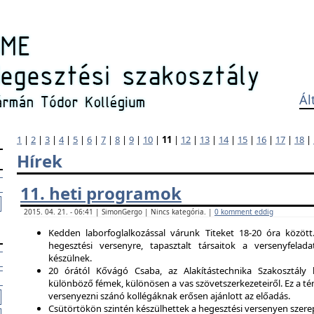
Ál
1
|
2
|
3
|
4
|
5
|
6
|
7
|
8
|
9
|
10
|
11
|
12
|
13
|
14
|
15
|
16
|
17
|
18
|
Hírek
11. heti programok
2015. 04. 21. - 06:41 | SimonGergo | Nincs kategória. |
0 komment eddig
Kedden laborfoglalkozással várunk Titeket 18-20 óra között
hegesztési versenyre, tapasztalt társaitok a versenyfela
készülnek.
20 órától Kővágó Csaba, az Alakítástechnika Szakosztály 
különböző fémek, különösen a vas szövetszerkezeteiről. Ez a tém
versenyezni szánó kollégáknak erősen ajánlott az előadás.
Csütörtökön szintén készülhettek a hegesztési versenyen szerep