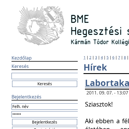
Kezdőlap
1
|
2
|
3
|
4
|
5
|
6
|
7
|
8
Hírek
Keresés
Labortaka
2011. 09. 07. - 13:
Bejelentkezés
Sziasztok!
Aki ebben a fél