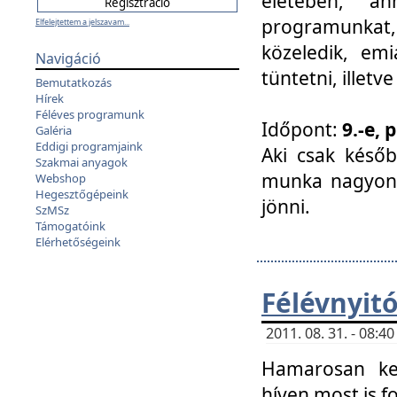
életében, a
programunkat, a
Elfelejtettem a jelszavam...
közeledik, em
Navigáció
tüntetni, illetve
Bemutatkozás
Hírek
Féléves programunk
Időpont:
9.-e, 
Galéria
Eddigi programjaink
Aki csak későb
Szakmai anyagok
munka nagyon 
Webshop
Hegesztőgépeink
jönni.
SzMSz
Támogatóink
Elérhetőségeink
Félévnyit
2011. 08. 31. - 08:
Hamarosan ke
híven most is f