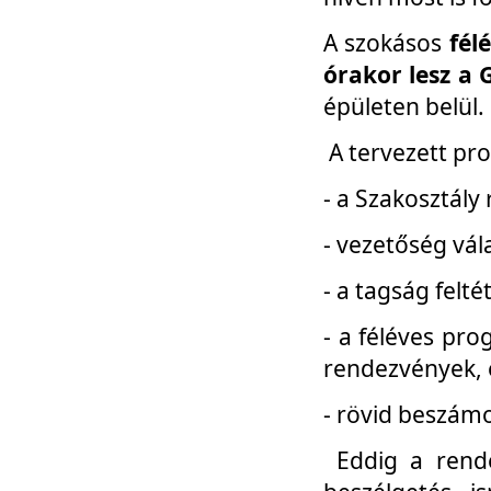
A szokásos
fél
órakor lesz a 
épületen belül.
A tervezett pr
- a Szakosztály
- vezetőség vál
- a tagság felt
- a féléves pro
rendezvények, 
- rövid beszámo
Eddig a rende