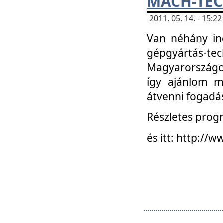
MACH-TECH
2011. 05. 14. - 15:
Van néhány in
gépgyártás-tech
Magyarországon
így ajánlom m
átvenni fogadá
Részletes progr
és itt: http:/