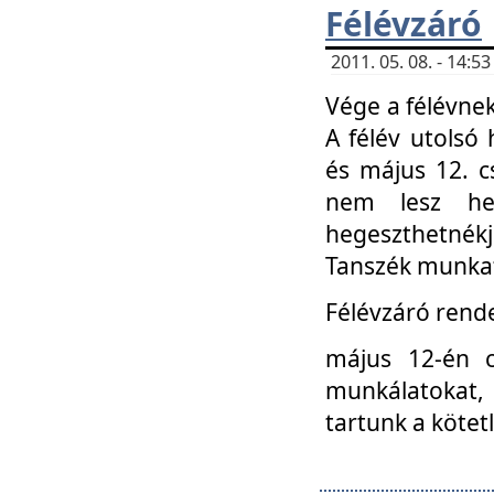
Félévzáró
2011. 05. 08. - 14:
Vége a félévnek
A félév utolsó 
és május 12. c
nem lesz heg
hegeszthetnék
Tanszék munkat
Félévzáró rend
május 12-én c
munkálatokat, 
tartunk a kötet