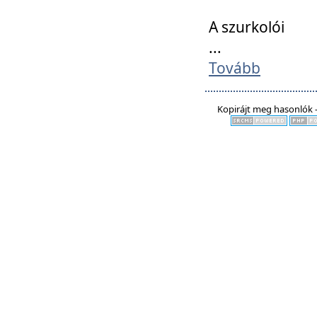
A szurkolói
...
Tovább
Kopirájt meg hasonlók -