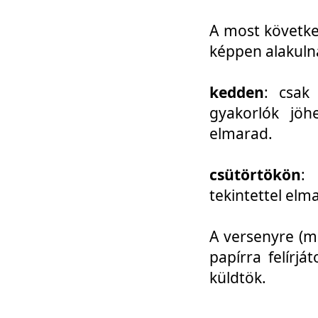
A most követke
képpen alakuln
kedden
: csak
gyakorlók jöh
elmarad.
csütörtökön
: 
tekintettel elm
A versenyre (mo
papírra felírj
küldtök.