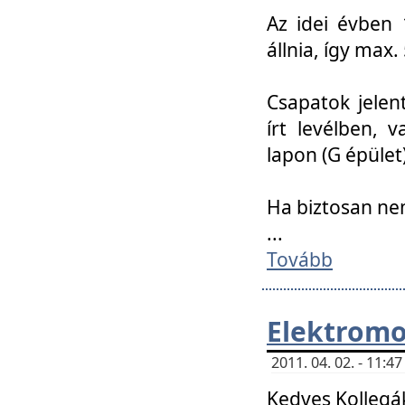
Az idei évben 
állnia, így max
Csapatok jele
írt levélben, 
lapon (G épület)
Ha biztosan ne
...
Tovább
Elektromo
2011. 04. 02. - 11:
Kedves Kollegá