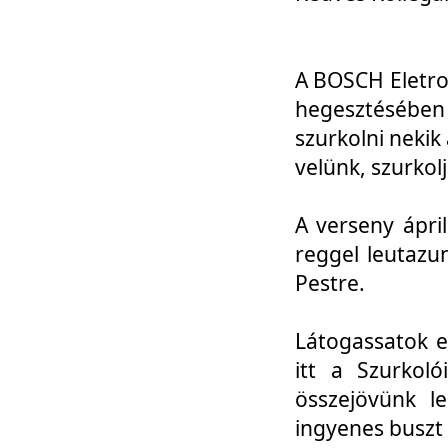
A BOSCH Eletro
hegesztésébe
szurkolni nekik
velünk, szurkol
A verseny ápri
reggel leutazu
Pestre.
Látogassatok e
itt a Szurkoló
összejövünk l
ingyenes buszt