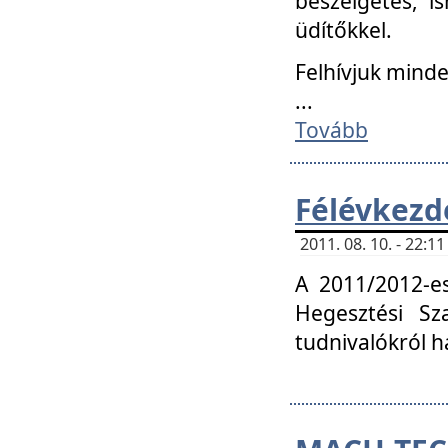
beszélgetés, i
üdítőkkel.
Felhívjuk mind
...
Tovább
Félévkezd
2011. 08. 10. - 22:
A 2011/2012-e
Hegesztési Sza
tudnivalókról 