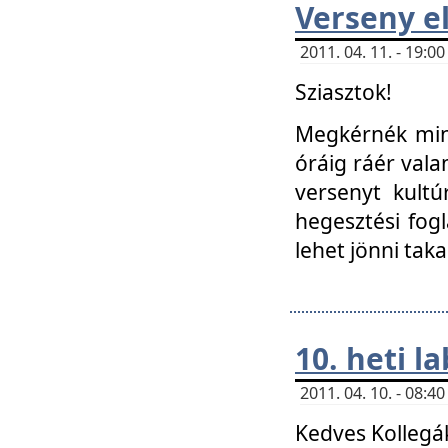
Verseny el
2011. 04. 11. - 19:
Sziasztok!
Megkérnék mind
óráig ráér vala
versenyt kultú
hegesztési fog
lehet jönni taka
10. heti l
2011. 04. 10. - 08:
Kedves Kollegá