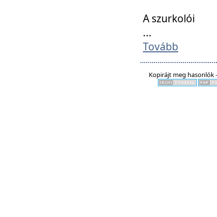
A szurkolói
...
Tovább
Kopirájt meg hasonlók -