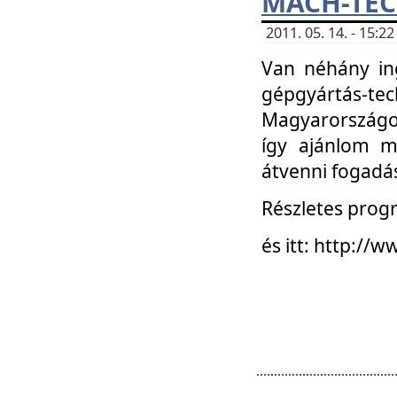
MACH-TECH
2011. 05. 14. - 15:
Van néhány in
gépgyártás-tech
Magyarországon
így ajánlom m
átvenni fogadá
Részletes progr
és itt: http:/