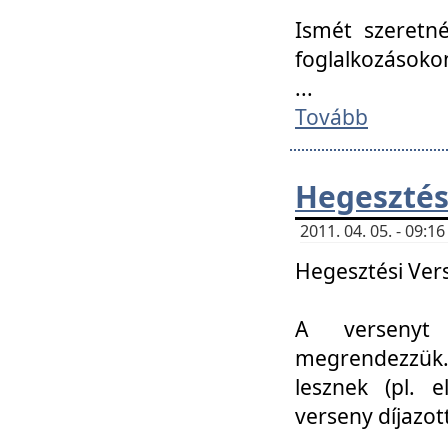
Ismét szeretné
foglalkozásoko
...
Tovább
Hegesztés
2011. 04. 05. - 09:
Hegesztési Verse
A versenyt 
megrendezzük.
lesznek (pl. e
verseny díjazo