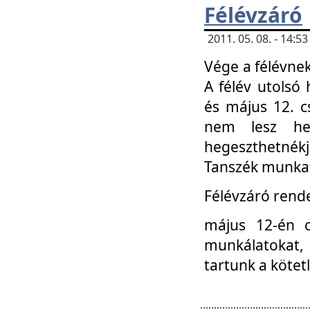
Félévzáró
2011. 05. 08. - 14:
Vége a félévnek
A félév utolsó 
és május 12. c
nem lesz heg
hegeszthetnék
Tanszék munkat
Félévzáró rend
május 12-én c
munkálatokat, 
tartunk a kötet