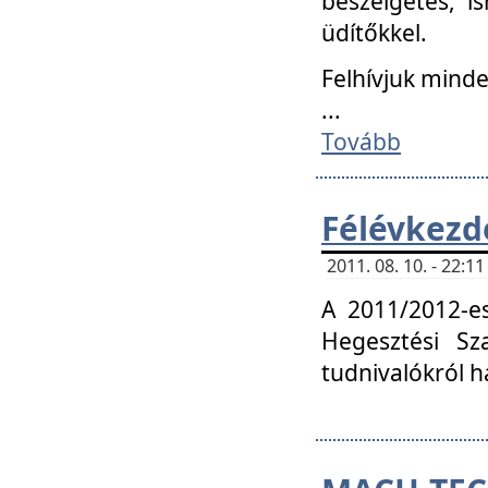
beszélgetés, i
üdítőkkel.
Felhívjuk mind
...
Tovább
Félévkezd
2011. 08. 10. - 22:
A 2011/2012-e
Hegesztési Sza
tudnivalókról 