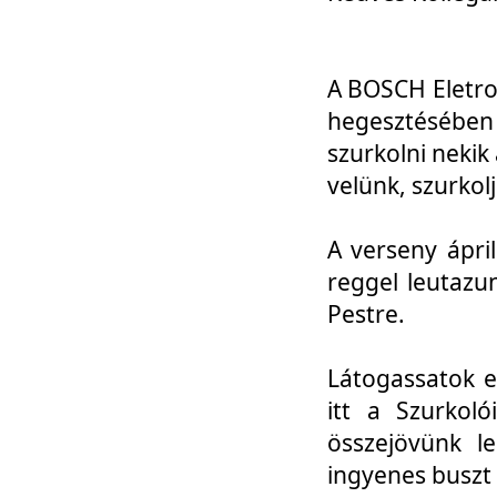
A BOSCH Eletro
hegesztésébe
szurkolni nekik
velünk, szurkol
A verseny ápri
reggel leutazu
Pestre.
Látogassatok e
itt a Szurkoló
összejövünk l
ingyenes buszt