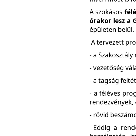
A szokásos
fél
órakor lesz a 
épületen belül.
A tervezett pr
- a Szakosztály
- vezetőség vál
- a tagság felt
- a féléves pro
rendezvények, 
- rövid beszámo
Eddig a rende