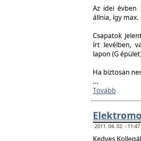
Az idei évben 
állnia, így max
Csapatok jele
írt levélben, 
lapon (G épület)
Ha biztosan ne
...
Tovább
Elektromo
2011. 04. 02. - 11:
Kedves Kollegá