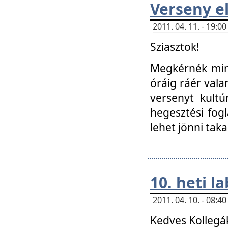
Verseny el
2011. 04. 11. - 19:
Sziasztok!
Megkérnék mind
óráig ráér vala
versenyt kultú
hegesztési fog
lehet jönni taka
10. heti l
2011. 04. 10. - 08:
Kedves Kollegá