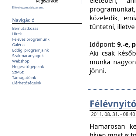
életében, a
programunkat, a
Elfelejtettem a jelszavam...
közeledik, em
Navigáció
tüntetni, illetve
Bemutatkozás
Hírek
Féléves programunk
Időpont:
9.-e, 
Galéria
Eddigi programjaink
Aki csak későb
Szakmai anyagok
munka nagyon 
Webshop
Hegesztőgépeink
jönni.
SzMSz
Támogatóink
Elérhetőségeink
Félévnyit
2011. 08. 31. - 08:
Hamarosan ke
híven most is f