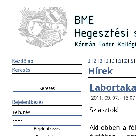
Kezdőlap
1
|
2
|
3
|
4
|
5
|
6
|
7
|
8
Hírek
Keresés
Labortaka
2011. 09. 07. - 13:
Bejelentkezés
Sziasztok!
Aki ebben a fél