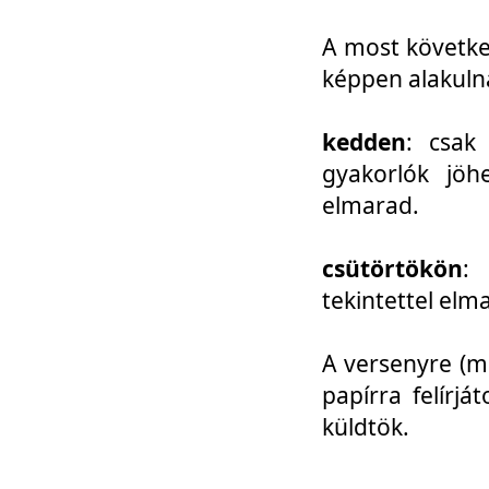
A most követke
képpen alakuln
kedden
: csak
gyakorlók jöh
elmarad.
csütörtökön
: 
tekintettel elm
A versenyre (mo
papírra felírj
küldtök.