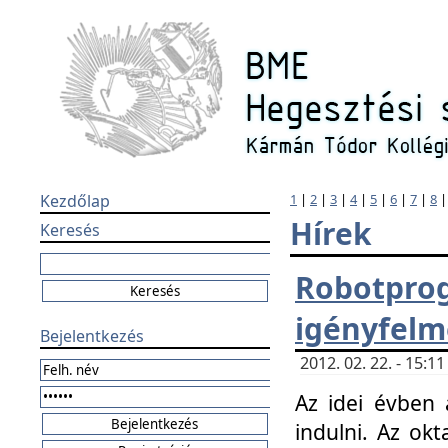
Kezdőlap
1
|
2
|
3
|
4
|
5
|
6
|
7
|
8
Hírek
Keresés
Robotpr
igényfelm
Bejelentkezés
2012. 02. 22. - 15:
Az idei évben 
indulni. Az o