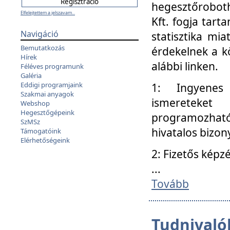
hegesztőroboth
Elfelejtettem a jelszavam...
Kft. fogja tart
Navigáció
statisztika mi
Bemutatkozás
érdekelnek a k
Hírek
alábbi linken.
Féléves programunk
Galéria
Eddigi programjaink
1: Ingyenes k
Szakmai anyagok
ismereteket
Webshop
Hegesztőgépeink
programozhat
SzMSz
hivatalos bizon
Támogatóink
Elérhetőségeink
2: Fizetős képz
...
Tovább
Tudnivalók