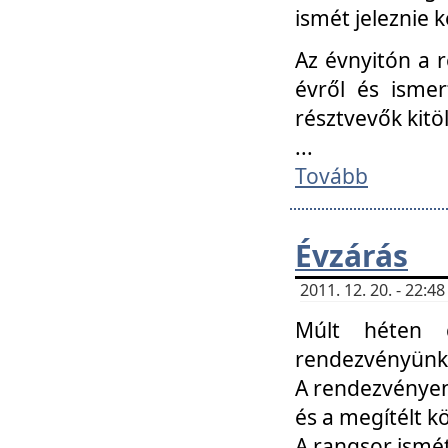
ismét jeleznie k
Az évnyitón a 
évről és ismer
résztvevők kitö
...
Tovább
Évzárás
2011. 12. 20. - 22:
Múlt héten c
rendezvényünk, 
A rendezvényen 
és a megítélt k
A rangsor ismét