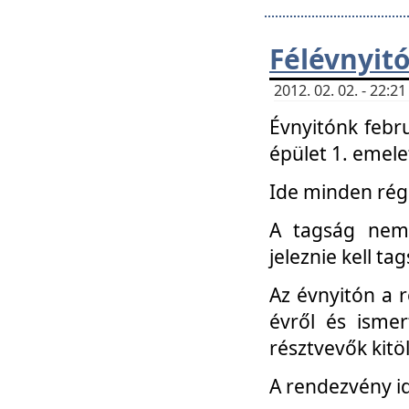
Félévnyit
2012. 02. 02. - 22:
Évnyitónk febru
épület 1. emele
Ide minden régi
A tagság nem
jeleznie kell ta
Az évnyitón a 
évről és ismer
résztvevők kitö
A rendezvény id