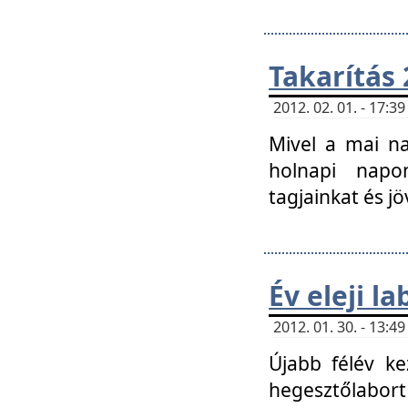
Takarítás 
2012. 02. 01. - 17:
Mivel a mai na
holnapi napon
tagjainkat és jö
Év eleji l
2012. 01. 30. - 13:
Újabb félév ke
hegesztőlabort 