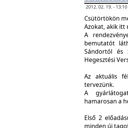
2012. 02. 19. - 13:
Csütörtökön me
Azokat, akik itt 
A rendezvénye
bemutatót lát
Sándortól és 
Hegesztési Ver
Az aktuális f
tervezünk.
A gyárlátoga
hamarosan a h
Első 2 előadás
minden új tago