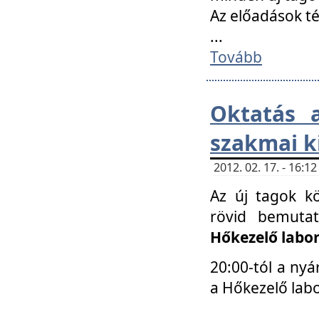
Az előadások 
...
Tovább
Oktatás 
szakmai k
2012. 02. 17. - 16:
Az új tagok k
rövid bemuta
Hőkezelő labo
20:00-tól a nyá
a Hőkezelő lab