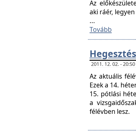
Az előkészület
aki ráér, legyen
...
Tovább
Hegesztés
2011. 12. 02. - 20:
Az aktuális fél
Ezek a 14. hét
15. pótlási hét
a vizsgaidősz
félévben lesz.