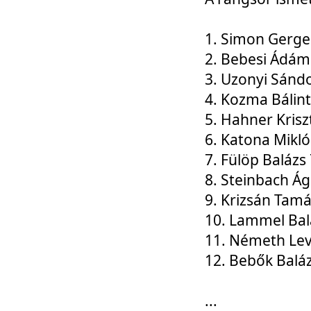
1. Simon Gerge
2. Bebesi Ádám
3. Uzonyi Sánd
4. Kozma Bálin
5. Hahner Krisz
6. Katona Mikl
7. Fülöp Balázs
8. Steinbach Á
9. Krizsán Tam
10. Lammel Bal
11. Németh Le
12. Bebők Balá
...