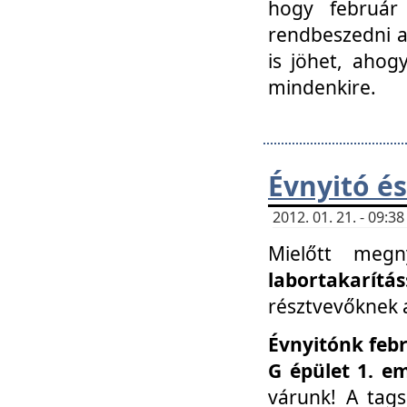
hogy február 
rendbeszedni a 
is jöhet, ahog
mindenkire.
Évnyitó és
2012. 01. 21. - 09:
Mielőtt megn
labortakarítás
résztvevőknek a 
Évnyitónk febr
G épület 1. e
várunk! A tag