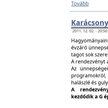
Tovább
Karácsony
2011. 12. 02. - 20:
Hagyományaink
évzáró ünnepség
tagot sok szere
A rendezvényt a
Az ünnepségen
programokról,
halászlé és guly
A rendezvén
kezdődik a G 