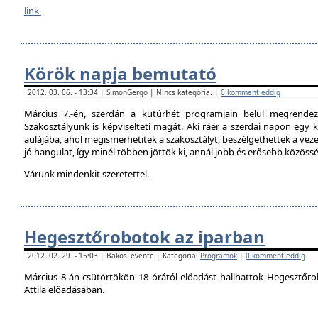
link
Körök napja bemutató
2012. 03. 06. - 13:34 | SimonGergo | Nincs kategória. |
0 komment eddig
Március 7.-én, szerdán a kutúrhét programjain belül megrendez
Szakosztályunk is képviselteti magát. Aki ráér a szerdai napon egy ki
aulájába, ahol megismerhetitek a szakosztályt, beszélgethettek a veze
jó hangulat, így minél többen jöttök ki, annál jobb és erősebb közöss
Várunk mindenkit szeretettel.
Hegesztőrobotok az iparban
2012. 02. 29. - 15:03 | BakosLevente | Kategória:
Programok
|
0 komment eddig
Március 8-án csütörtökön 18 órától előadást hallhattok Hegesztőro
Attila előadásában.