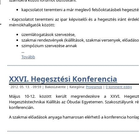
számukra közös fórumot biztosítani:
kapcsolatot teremteni a már meglevő felsőoktatásbeli hegeszté
- Kapcsolatot teremteni az ipar képviselői és a hegesztés iránt érdek
mérnökhallgatók között:
üzemlátogatások szervezése,
szakmai rendezvények (kiállítások, szakmai versenyek, előadások
szimpózium szervezése annak
...
Tovább
XXVI. Hegesztési Konferencia
2012. 05. 13. - 09:59 | BakosLevente | Kategória:
Programok
|
0 komment eddig
Május 10-12. között került megrendezésre a XXVI. Hegeszt
Hegesztéstechnikai Kiállítás az Óbudai Egyetemen. Szakosztályunk rés
konferencián.
A szakmai előadások anyaga hamarosan elérhető a konferencia honla