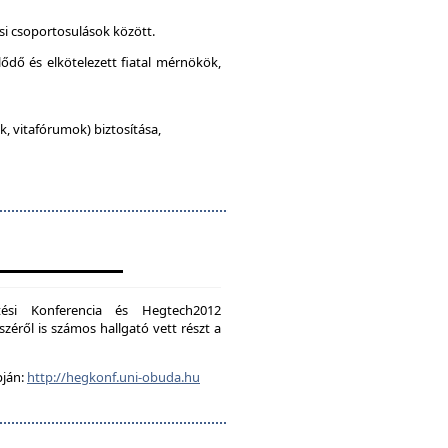
si csoportosulások között.
lődő és elkötelezett fiatal mérnökök,
, vitafórumok) biztosítása,
ési Konferencia és Hegtech2012
zéről is számos hallgató vett részt a
pján:
http://hegkonf.uni-obuda.hu