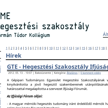
Ál
1
|
2
|
3
|
4
|
5
|
6
|
7
|
8
|
9
|
10
|
11
|
12
|
13
|
14
|
15
|
16
|
17
|
18
|
Hírek
GTE - Hegesztési Szakosztály Ifjús
2012. 05. 13. - 10:07 | BakosLevente | Kategória:
Általános
|
0 komment eddig
A Gépipari Tudományos Egyesület Hegesztési Szakosztályának v
kinyilvánította a jövő hegesztő szakembereinek utánpótlásána
határozattal megalapította a szervezet Ifjúsági Fórumát.
Az Ifjúsági Fórum céljai:
- A magyar mérnöki hegesztés tudomány iránt érdeklődő mérnök hallg