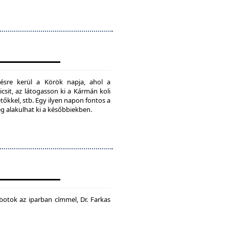
ésre kerül a Körök napja, ahol a
csit, az látogasson ki a Kármán koli
tőkkel, stb. Egy ilyen napon fontos a
ég alakulhat ki a későbbiekben.
botok az iparban címmel, Dr. Farkas