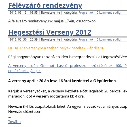
Félévzáró rendezvény
2012. 05. 13. - 09:55 | BakosLevente | Kategória:
Programok
|
0 komment eddig
A félévzáró rendezvényünk május 17-én, csütörtökön
Hegesztési Verseny 2012
2012. 03. 30. - 20:59 | BakosLevente | Kategória:
Programok
|
0 komment eddig
UPDATE: a versenyre a szabad helyek beteltek! - április 16.
Régi hagyományunkhoz híven idén is megrendezzük a Hegesztési Ver
A versenyt idén Gillemot László professzor születésének 100. é
emlékének ajánljuk.
A verseny április 20-án lesz, 16 órai kezdettel a G épületben.
Kérjük a versenyzőket, a verseny kezdete előtt legalább 20 perccel jel
maradjon idő! A verseny időtartama kb 4 óra.
Nevezni 3-4 fős csapatoknak lehet. Az egyéni nevezőket a hiányos csa
Nevezés előzetesen
...
Tovább