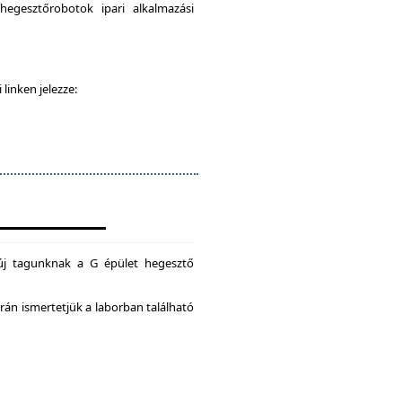
egesztőrobotok ipari alkalmazási
 linken jelezze:
új tagunknak a G épület hegesztő
án ismertetjük a laborban található