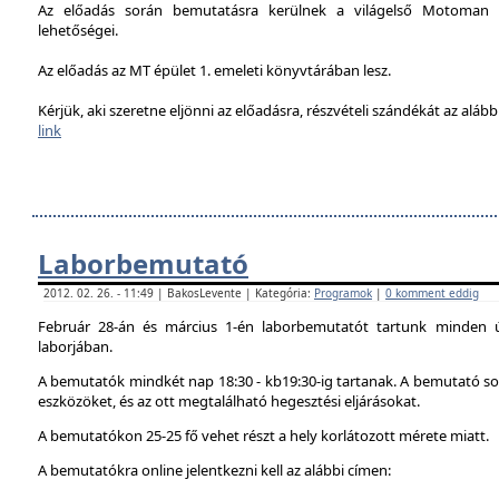
Az előadás során bemutatásra kerülnek a világelső Motoman h
lehetőségei.
Az előadás az MT épület 1. emeleti könyvtárában lesz.
Kérjük, aki szeretne eljönni az előadásra, részvételi szándékát az alábbi
link
Laborbemutató
2012. 02. 26. - 11:49 | BakosLevente | Kategória:
Programok
|
0 komment eddig
Február 28-án és március 1-én laborbemutatót tartunk minden 
laborjában.
A bemutatók mindkét nap 18:30 - kb19:30-ig tartanak. A bemutató sor
eszközöket, és az ott megtalálható hegesztési eljárásokat.
A bemutatókon 25-25 fő vehet részt a hely korlátozott mérete miatt.
A bemutatókra online jelentkezni kell az alábbi címen: