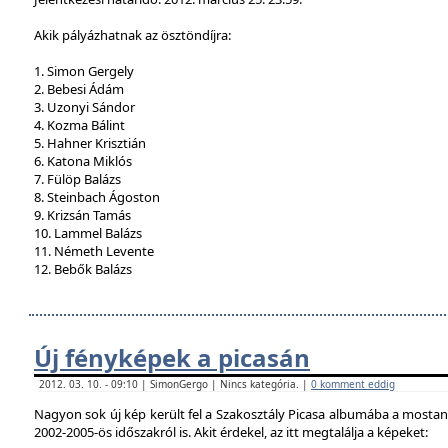
Akik pályázhatnak az ösztöndíjra:
1. Simon Gergely
2. Bebesi Ádám
3. Uzonyi Sándor
4. Kozma Bálint
5. Hahner Krisztián
6. Katona Miklós
7. Fülöp Balázs
8. Steinbach Ágoston
9. Krizsán Tamás
10. Lammel Balázs
11. Németh Levente
12. Bebők Balázs
Új fényképek a picasán
2012. 03. 10. - 09:10 | SimonGergo | Nincs kategória. |
0 komment eddig
Nagyon sok új kép került fel a Szakosztály Picasa albumába a mostan
2002-2005-ös időszakról is. Akit érdekel, az itt megtalálja a képeket: