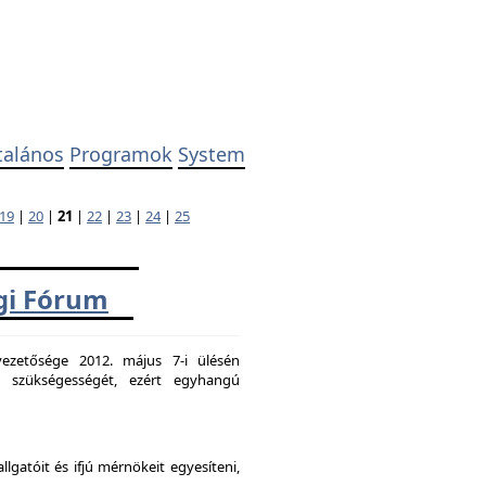
talános
Programok
System
19
|
20
|
21
|
22
|
23
|
24
|
25
ági Fórum
ezetősége 2012. május 7-i ülésén
k szükségességét, ezért egyhangú
atóit és ifjú mérnökeit egyesíteni,