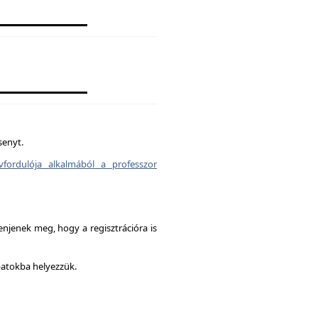
senyt.
vfordulója alkalmából a professzor
enjenek meg, hogy a regisztrációra is
patokba helyezzük.