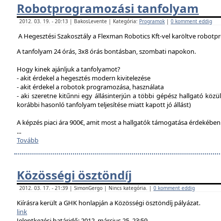
Robotprogramozási tanfolyam
2012. 03. 19. - 20:13 | BakosLevente | Kategória:
Programok
|
0 komment eddig
A Hegesztési Szakosztály a Flexman Robotics Kft-vel karöltve robotp
A tanfolyam 24 órás, 3x8 órás bontásban, szombati napokon.
Hogy kinek ajánljuk a tanfolyamot?
- akit érdekel a hegesztés modern kivitelezése
- akit érdekel a robotok programozása, használata
- aki szeretne kitűnni egy állásinterjún a többi gépész hallgató közü
korábbi hasonló tanfolyam teljesítése miatt kapott jó állást)
A képzés piaci ára 900€, amit most a hallgatók támogatása érdekébe
...
Tovább
Közösségi ösztöndíj
2012. 03. 17. - 21:39 | SimonGergo | Nincs kategória. |
0 komment eddig
Kiírásra került a GHK honlapján a Közösségi ösztöndíj pályázat.
link
Jelentkezési határidő: 2012. március 25. 23:59.