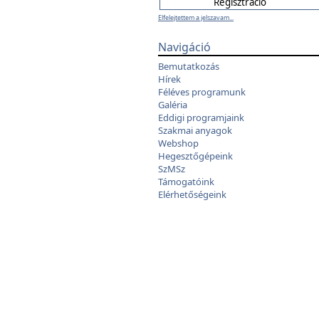
Elfelejtettem a jelszavam...
Navigáció
Bemutatkozás
Hírek
Féléves programunk
Galéria
Eddigi programjaink
Szakmai anyagok
Webshop
Hegesztőgépeink
SzMSz
Támogatóink
Elérhetőségeink