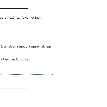
rogramozói tanfolyamot indít.
l (van olyan régebbi tagunk, aki egy
n a Flexman Robotics