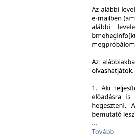
Az alábbi leve
e-mailben (am
alábbi leve
bmeheginfo[k
megpróbálom k
Az alábbiakba
olvashatjátok.
1. Aki teljes
előadásra is
hegeszteni. 
bemutató lesz
...
Tovább