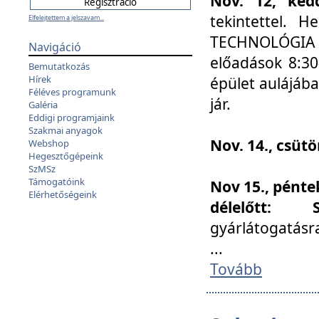
Nov. 12, kedd
tekintettel. 
Elfelejtettem a jelszavam...
TECHNOLÓGIA s
Navigáció
előadások 8:30
Bemutatkozás
Hírek
épület aulájába
Féléves programunk
jár.
Galéria
Eddigi programjaink
Szakmai anyagok
Nov. 14., csüt
Webshop
Hegesztőgépeink
SzMSz
Támogatóink
Nov 15., pénte
Elérhetőségeink
délelőtt:
gyárlátogatásr
...
Tovább