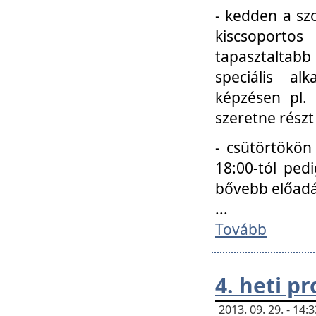
- kedden a szo
kiscsoportos
tapasztaltab
speciális a
képzésen pl.
szeretne részt
- csütörtökön
18:00-tól ped
bővebb előadá
...
Tovább
4. heti p
2013. 09. 29. - 14