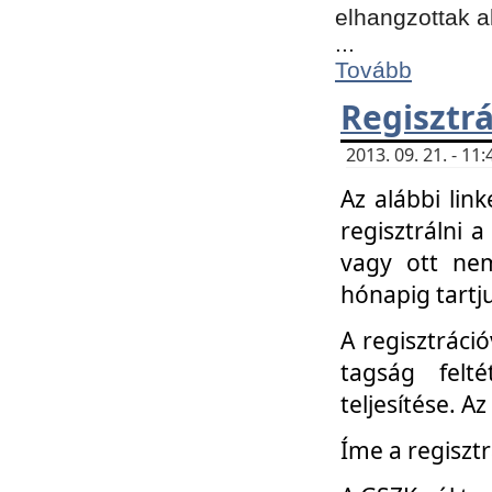
elhangzottak a
...
Tovább
Regisztrá
2013. 09. 21. - 1
Az alábbi lin
regisztrálni a
vagy ott nem
hónapig tartju
A regisztráció
tagság felt
teljesítése. A
Íme a regisztr