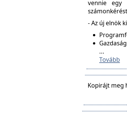
vennie egy 
számonkérést t
- Az új elnök 
Programfe
Gazdasági
...
Tovább
Kopirájt meg 