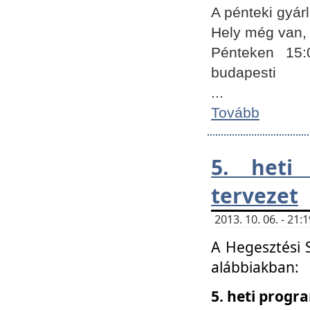
A pénteki gyár
Hely még van, 
Pénteken 15:
budapesti
...
Tovább
5. heti
tervezet
2013. 10. 06. - 21
A Hegesztési 
alábbiakban:
5. heti prog