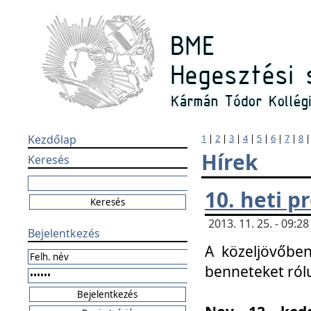
Kezdőlap
1
|
2
|
3
|
4
|
5
|
6
|
7
|
8
Hírek
Keresés
10. heti 
2013. 11. 25. - 09:
Bejelentkezés
A közeljövőben
benneteket ról