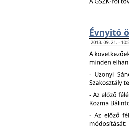
A GSZK-ról to
Évnyitó 
2013. 09. 21. - 1
A következőek
minden elhang
- Uzonyi Sánd
Szakosztály t
- Az előző fél
Kozma Bálinto
- Az előző f
módosítását: