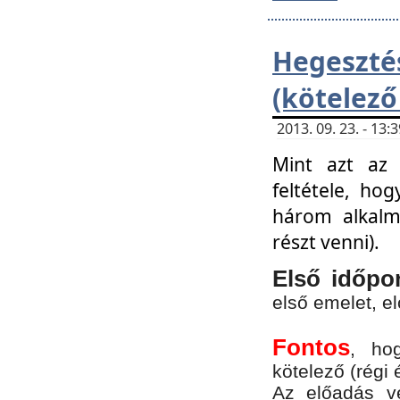
Hegesz
(kötelező
2013. 09. 23. - 13
Mint azt az 
feltétele, ho
három alkalm
részt venni).
Első időpo
első emelet, e
Fontos
, ho
kötelező (régi 
Az előadás vé