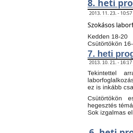
8. heti p
2013. 11. 23. - 10:
Szokásos labor
Kedden 18-20
Csütörtökön 16
7. heti pr
2013. 10. 21. - 16:17
Tekintettel 
laborfoglalkozá
ez is inkább csa
Csütörtökön e
hegesztés témáb
Sok izgalmas el
6. heti p