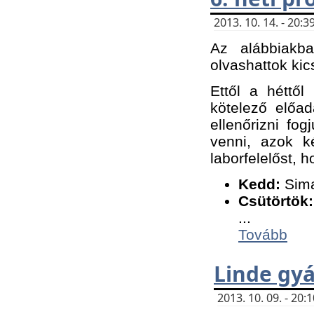
2013. 10. 14. - 20
Az alábbiakb
olvashattok kic
Ettől a héttől
kötelező előa
ellenőrizni fo
venni, azok k
laborfelelőst, h
K
edd:
Sima
Csütörtök:
...
Tovább
Linde gyá
2013. 10. 09. - 20