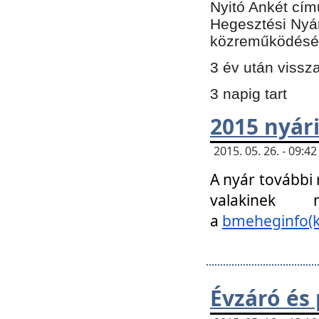
Nyitó Ankét cím
Hegesztési Nyá
közreműködésé
3 év után vissz
3 napig tart
2015 nyári
2015. 05. 26. - 09:
A nyár további
valakinek
a
bmeheginfo(k
Évzáró és