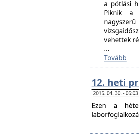
a pótlási h
Piknik a 
nagyszerű 
vizsgaidő
vehettek ré
...
Tovább
12. heti 
2015. 04. 30. - 05:
Ezen a héte
laborfoglalkozá