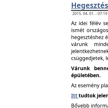
Hegesztés
2015. 04. 01. - 07:
Az idei félév 
ismét országos
hegesztéshez é
várunk mind
jelentkezhe
csüggedjetek, l
Várunk benne
épületében.
Az esemény pla
Itt
tudtok jele
Bővebb informá