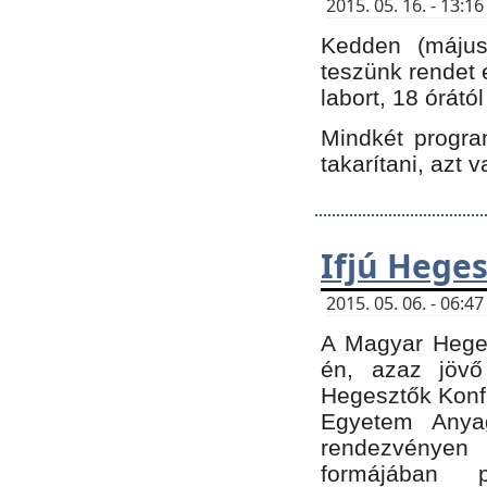
2015. 05. 16. - 13:
Kedden (május 
teszünk rendet 
labort, 18 órátó
Mindkét program
takarítani, azt 
Ifjú Hege
2015. 05. 06. - 06:
A Magyar Heges
én, azaz jövő
Hegesztők Konfe
Egyetem Anyag
rendezvén
formájában 