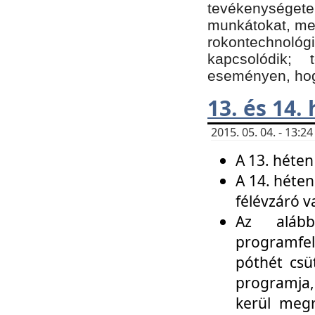
tevékenységet
munkátokat, me
rokontechnoló
kapcsolódik;
eseményen, hogy
13. és 14.
2015. 05. 04. - 13:
A 13. héten
A 14. héten
félévzáró v
Az alább
programfel
póthét csü
programja,
kerül meg