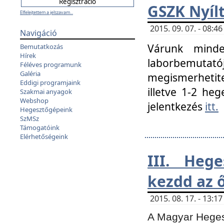
GSZK Nyíl
Elfelejtettem a jelszavam...
2015. 09. 07. - 08:
Navigáció
Várunk minde
Bemutatkozás
Hírek
laborbemutató
Féléves programunk
Galéria
megismerhetite
Eddigi programjaink
illetve 1-2 heg
Szakmai anyagok
Webshop
jelentkezés
itt.
Hegesztőgépeink
SzMSz
Támogatóink
Elérhetőségeink
III. Heg
kezdd az ő
2015. 08. 17. - 13:
A Magyar Hegesz