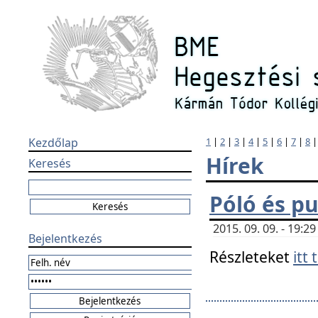
Kezdőlap
1
|
2
|
3
|
4
|
5
|
6
|
7
|
8
Hírek
Keresés
Póló és pu
2015. 09. 09. - 19:
Bejelentkezés
Részleteket
itt 