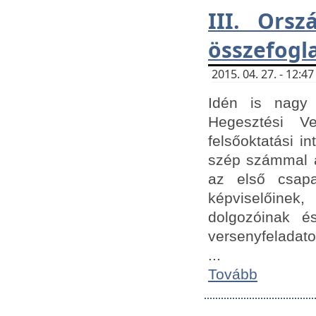
III. Orsz
összefogl
2015. 04. 27. - 12:
Idén is nagy 
Hegesztési Ve
felsőoktatási 
szép számmal a
az első csap
képviselőine
dolgozóinak é
versenyfeladato
...
Tovább