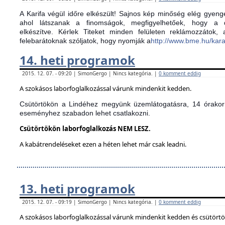
A Karifa végül időre elkészült! Sajnos kép minőség elég gyenge
ahol látszanak a finomságok, megfigyelhetőek, hogy a d
elkészítve.
Kérlek Titeket minden felületen reklámozzátok,
felebarátoknak szóljatok, hogy nyomják a
http://www.bme.hu/kar
14. heti programok
2015. 12. 07. - 09:20 | SimonGergo | Nincs kategória. |
0 komment eddig
A szokásos laborfoglalkozással várunk mindenkit kedden.
Csütörtökön a Lindéhez megyünk üzemlátogatásra, 14 órakor 
eseményhez szabadon lehet csatlakozni.
Csütörtökön laborfoglalkozás NEM LESZ.
A kabátrendeléseket ezen a héten lehet már csak leadni.
13. heti programok
2015. 12. 07. - 09:19 | SimonGergo | Nincs kategória. |
0 komment eddig
A szokásos laborfoglalkozással várunk mindenkit kedden és csütört