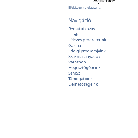
Elfelejtettem a jelszavam...
Navigáció
Bemutatkozás
Hírek
Féléves programunk
Galéria
Eddigi programjaink
Szakmai anyagok
Webshop
Hegesztőgépeink
SzMSz
Támogatóink
Elérhetőségeink