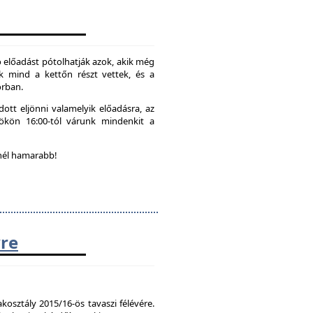
 előadást pótolhatják azok, akik még
k mind a kettőn részt vettek, és a
orban.
ott eljönni valamelyik előadásra, az
tökön 16:00-tól várunk mindenkit a
nél hamarabb!
vre
kosztály 2015/16-ös tavaszi félévére.