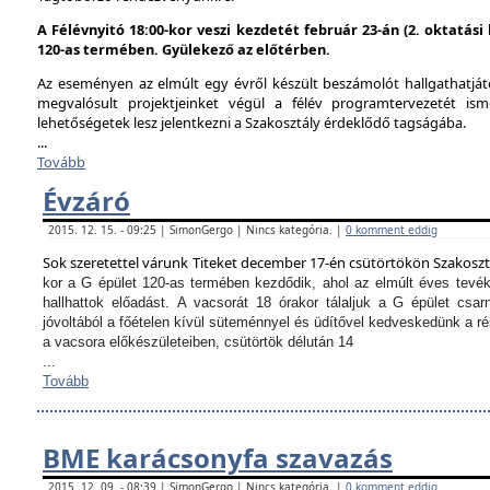
A Félévnyitó 18:00-kor veszi kezdetét február 23-án (2. oktatás
120-as termében. Gyülekező az előtérben.
Az eseményen az elmúlt egy évről készült beszámolót hallgathatjáto
megvalósult projektjeinket végül a félév programtervezetét ism
lehetőségetek lesz jelentkezni a Szakosztály érdeklődő tagságába.
...
Tovább
Évzáró
2015. 12. 15. - 09:25 | SimonGergo | Nincs kategória. |
0 komment eddig
Sok szeretettel várunk Titeket december 17-én csütörtökön Szakosz
kor a G épület 120-as termében kezdődik, ahol az elmúlt éves tevé
hallhattok előadást.
A vacsorát 18 órakor tálaljuk a G épület csarn
jóvoltából a főételen kívül süteménnyel és üdítővel kedveskedünk a 
a vacsora előkészületeiben, csütörtök délután 14
...
Tovább
BME karácsonyfa szavazás
2015. 12. 09. - 08:39 | SimonGergo | Nincs kategória. |
0 komment eddig