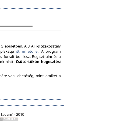
 G épületben. A 3 ATT-s Szakosztály
plakátja
itt érhető el.
A program
forralt bor lesz. Regisztrálni és a
ok alatt.
Csütörtökön hegesztési
ésére van lehetőség, mint amiket a
 [adam] - 2010