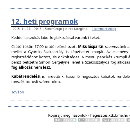
12. heti programok
2015. 11. 24. - 09:18 | SimonGergo | Nincs kategória. |
0 komment eddig
Kedden a szokás laborfoglalkozással várunk titeket.
Csütörtökön 17:00 órától előrehozott
Mikulásparti
t szervezzünk a
mellet a Gyártás Szakosztály is képviselteti magát. Az esemény 
regisztrációhoz kötött, és önköltséges. A menü paprikás krumpli és 
pénzt befizetni Simon Gergelynél lehet a Szakosztályos foglalkozás
foglalkozás nem lesz.
Kabátrendelés
t is hirdetünk, hasonló hegesztős kabátok rendel
tanszék biztosít számotokra.
...
Tovább
Kopirájt meg hasonlók - hegesztes.ktk.bme.hu -