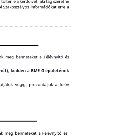
töltenie a kérdőívet, aki tag szeretne
bi Szakosztályos információkat erre a
unk meg benneteket a Félévnyitó és
si hét), kedden a BME G épületének
játok végig, prezentáljuk a félév
unk meg benneteket a Félévnyitó és