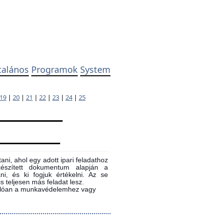
talános
Programok
System
19
|
20
|
21
|
22
|
23
|
24
|
25
ni, ahol egy adott ipari feladathoz
 készített dokumentum alapján a
ni, és ki fogjuk értékelni. Az se
s teljesen más feladat lesz.
sonlóan a munkavédelemhez vagy