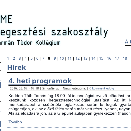
Ál
1
|
2
|
3
|
4
|
5
|
6
|
7
|
8
|
9
|
10
|
11
|
12
|
13
|
14
|
15
|
16
|
17
|
18
|
Hírek
4. heti programok
2016. 03. 07. - 07:18 | SimonGergo | Nincs kategória. |
0 komment eddig
Kedden Tóth Tamás fog 18:00-tól technológiatervező előadást tarta
készítünk közösen hegesztéstechnológiai utasítást. Az itt
munkadarabot a csütörtöki foglalkozás során le fogjuk gyárta
csüggedjen, aki az előző félév során már vett részt ilyenen, ugyani
Aki az előadásra jön, az a G épület aulájában gyülekezzen (ha
...
Tovább