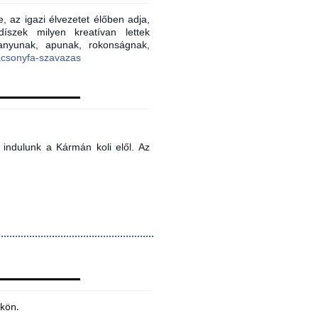
, az igazi élvezetet élőben adja,
íszek milyen kreatívan lettek
 anyunak, apunak, rokonságnak,
acsonyfa-szavazas
indulunk a Kármán koli elől. Az
ökön.