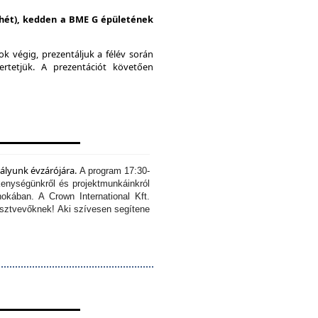
i hét), kedden a BME G épületének
k végig, prezentáljuk a félév során
ertetjük.
A prezentációt követően
tályunk évzárójára.
A program 17:30-
kenységünkről és projektmunkáinkról
okában. A Crown International Kft.
résztvevőknek!
Aki szívesen segítene