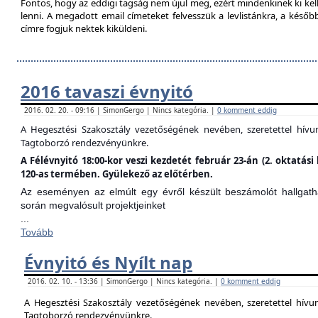
Fontos, hogy az eddigi tagság nem újul meg, ezért mindenkinek ki kell 
lenni. A megadott email címeteket felvesszük a levlistánkra, a későb
címre fogjuk nektek kiküldeni.
2016 tavaszi évnyitó
2016. 02. 20. - 09:16 | SimonGergo | Nincs kategória. |
0 komment eddig
A Hegesztési Szakosztály vezetőségének nevében, szeretettel hív
Tagtoborzó rendezvényünkre.
A Félévnyitó 18:00-kor veszi kezdetét február 23-án (2. oktatá
120-as termében. Gyülekező az előtérben.
Az eseményen az elmúlt egy évről készült beszámolót hallgathat
során megvalósult projektjeinket
...
Tovább
Évnyitó és Nyílt nap
2016. 02. 10. - 13:36 | SimonGergo | Nincs kategória. |
0 komment eddig
A Hegesztési Szakosztály vezetőségének nevében, szeretettel hív
Tagtoborzó rendezvényünkre.