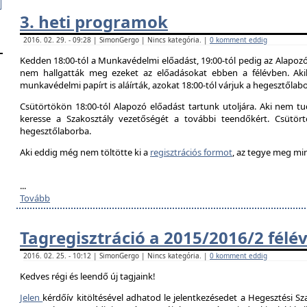
3. heti programok
2016. 02. 29. - 09:28 | SimonGergo | Nincs kategória. |
0 komment eddig
Kedden 18:00-tól a Munkavédelmi előadást, 19:00-tól pedig az Alapozó
nem hallgatták meg ezeket az előadásokat ebben a félévben. Aki
munkavédelmi papírt is aláírták, azokat 18:00-tól várjuk a hegesztőlab
Csütörtökön 18:00-tól Alapozó előadást tartunk utoljára. Aki nem tud
keresse a Szakosztály vezetőségét a további teendőkért. Csütör
hegesztőlaborba.
Aki eddig még nem töltötte ki a
regisztrációs formot
, az tegye meg mi
...
Tovább
Tagregisztráció a 2015/2016/2 félé
2016. 02. 25. - 10:12 | SimonGergo | Nincs kategória. |
0 komment eddig
Kedves régi és leendő új tagjaink!
Jelen
kérdőív kitöltésével adhatod le jelentkezésedet a Hegesztési Sza